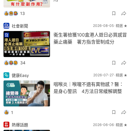
13
社會新聞
2026-08-05
精選 ★
衞生署檢獲100盒港人遊日必買感冒
藥止痛藥 署方指含管制成分
34
健康Easy
2026-07-27
精選 ★
咽喉炎｜喉嚨不適有異物感？醫：
是身心警訊 4方法日常緩解調整
1
熱爆話題
2026-06-06
精選 ★