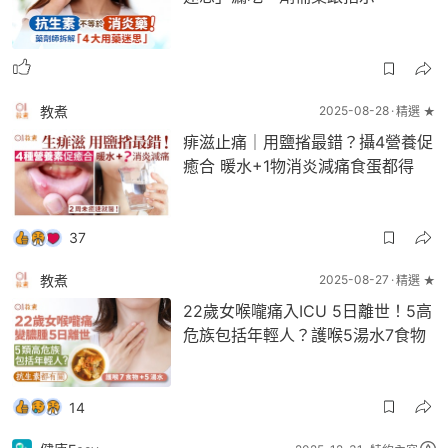
教煮
2025-08-28
精選 ★
痱滋止痛｜用鹽㨘最錯？攝4營養促
癒合 暖水+1物消炎減痛食蛋都得
37
教煮
2025-08-27
精選 ★
22歲女喉嚨痛入ICU 5日離世！5高
危族包括年輕人？護喉5湯水7食物
14