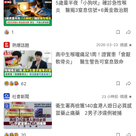
5歲童半夜「小狗吠」確診急性喉
炎 醫揭3窒息信號+6黃金救治期
1
熱爆話題
2026-03-23
精選 ★
高中生喉嚨痛足1周！證實患「會厭
軟骨炎」 醫生警告可窒息致命
62
社會新聞
23 小時前
精選 ★
衞生署再檢獲140盒港人遊日必買感
冒藥止痛藥 2男子涉違例被捕
20