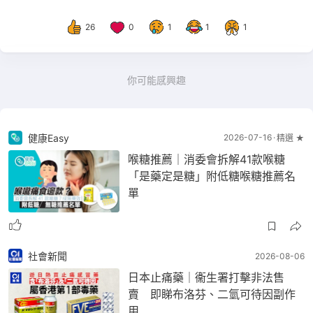
26
0
1
1
1
你可能感興趣
健康Easy
2026-07-16
精選 ★
喉糖推薦｜消委會拆解41款喉糖
「是藥定是糖」附低糖喉糖推薦名
單
社會新聞
2026-08-06
日本止痛藥｜衞生署打擊非法售
賣 即睇布洛芬、二氫可待因副作
用