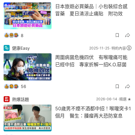
日本旅遊必買藥品｜小包裝綜合感
冒藥 夏日清涼止痛貼 附功效
8
健康Easy
2025-11-25
特約內容
周圍病菌危機四伏 有喉嚨痛可能
已經中招 專家折解一招K.O.惡菌
56
熱爆話題
2026-06-14
精選 ★
50歲男不煙不酒都中招！喉嚨突卡1
個月 醫生：腫瘤再大恐防窒息