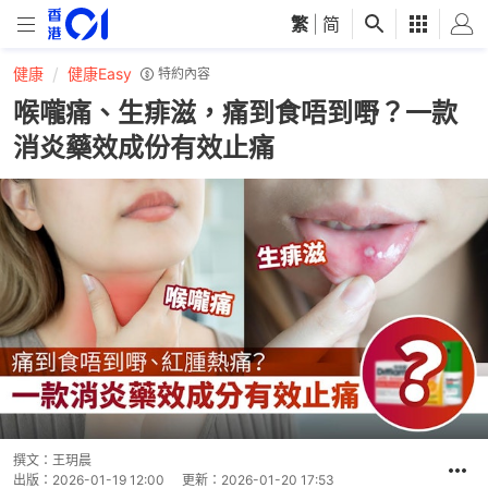
繁
|
简
健康
健康Easy
特約內容
喉嚨痛、生痱滋，痛到食唔到嘢？一款
消炎藥效成份有效止痛
撰文：
王玥晨
出版：
2026-01-19 12:00
更新：
2026-01-20 17:53