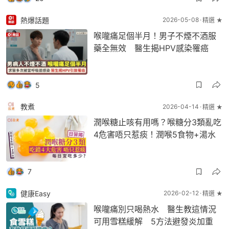
熱爆話題
2026-05-08
精選 ★
喉嚨痛足個半月！男子不煙不酒服
藥全無效 醫生揭HPV感染罹癌
5
教煮
2026-04-14
精選 ★
潤喉糖止咳有用嗎？喉糖分3類亂吃
4危害唔只惹痰！潤喉5食物+湯水
7
健康Easy
2026-02-12
精選 ★
喉嚨痛別只喝熱水 醫生教這情況
可用雪糕緩解 5方法避發炎加重