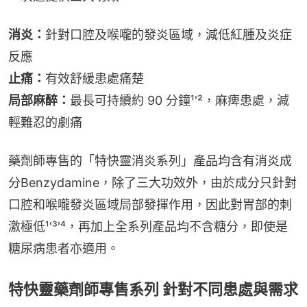
消炎：
針對口腔及喉嚨的發炎區域，減低紅腫及炎症
反應
止痛：
有效舒緩患處痛楚
局部麻醉：
最長可持續約 90 分鐘¹'²，麻痺患處，減
輕難忍的劇痛
藥劑師專售的「特快靈消炎系列」產品均含有消炎成
分Benzydamine，除了三大功效外，由於成分只針對
口腔和喉嚨發炎區域局部發揮作用，因此對胃部的刺
激極低¹'³'⁴，再加上全系列產品均不含糖分，即使是
糖尿病患者亦適用。
特快靈藥劑師專售系列 針對不同患處與需求