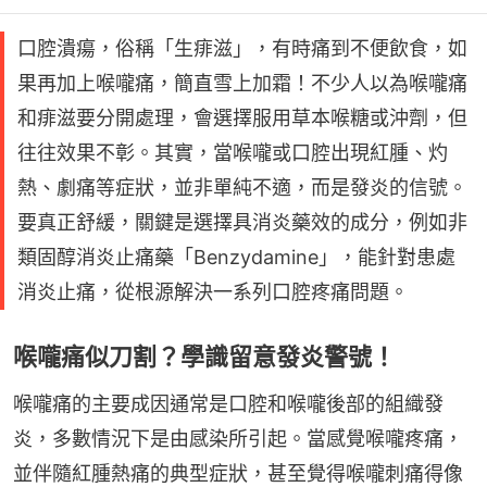
口腔潰瘍，俗稱「生痱滋」，有時痛到不便飲食，如
果再加上喉嚨痛，簡直雪上加霜！不少人以為喉嚨痛
和痱滋要分開處理，會選擇服用草本喉糖或沖劑，但
往往效果不彰。其實，當喉嚨或口腔出現紅腫、灼
熱、劇痛等症狀，並非單純不適，而是發炎的信號。
要真正舒緩，關鍵是選擇具消炎藥效的成分，例如非
類固醇消炎止痛藥「Benzydamine」，能針對患處
消炎止痛，從根源解決一系列口腔疼痛問題。
喉嚨痛似刀割？學識留意發炎警號！
喉嚨痛的主要成因通常是口腔和喉嚨後部的組織發
炎，多數情況下是由感染所引起。當感覺喉嚨疼痛，
並伴隨紅腫熱痛的典型症狀，甚至覺得喉嚨刺痛得像