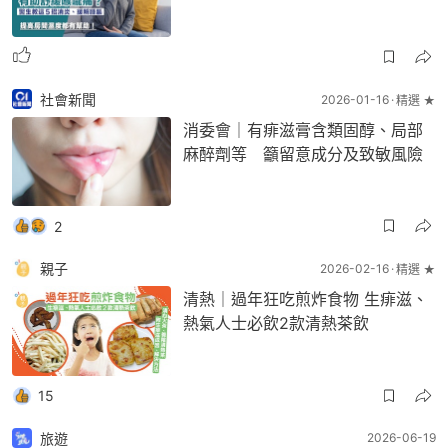
社會新聞
2026-01-16
精選 ★
消委會｜有痱滋膏含類固醇、局部
麻醉劑等 籲留意成分及致敏風險
2
親子
2026-02-16
精選 ★
清熱｜過年狂吃煎炸食物 生痱滋、
熱氣人士必飲2款清熱茶飲
15
旅遊
2026-06-19