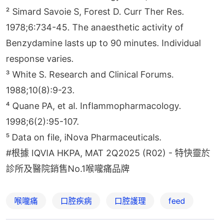
² Simard Savoie S, Forest D. Curr Ther Res. 
1978;6:734-45. The anaesthetic activity of 
Benzydamine lasts up to 90 minutes. Individual 
response varies.
³ White S. Research and Clinical Forums. 
1988;10(8):9-23.
⁴ Quane PA, et al. Inflammopharmacology. 
1998;6(2):95-107.
⁵ Data on file, iNova Pharmaceuticals.
#根據 IQVIA HKPA, MAT 2Q2025 (R02) - 特快靈於
診所及醫院銷售No.1喉嚨痛品牌
喉嚨痛
口腔疾病
口腔護理
feed