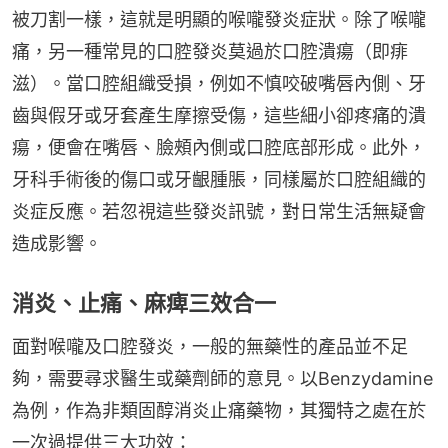
被刀割一樣，這就是明顯的喉嚨發炎症狀。除了喉嚨
痛，另一種常見的口腔發炎莫過於口腔潰瘍（即痱
滋）。當口腔組織受損，例如不慎咬破嘴唇內側、牙
齒與假牙或牙套產生摩擦受傷，這些細小卻疼痛的潰
瘍，便會在嘴唇、臉頰內側或口腔底部形成。此外，
牙科手術後的傷口或牙齦腫脹，同樣屬於口腔組織的
炎症反應。若忽視這些發炎訊號，對日常生活無疑會
造成影響。
消炎、止痛、麻痺三效合一
面對喉嚨及口腔發炎，一般的無藥性的產品並不足
夠，需要尋求醫生或藥劑師的意見。以Benzydamine
為例，作為非類固醇消炎止痛藥物，其獨特之處在於
一次過提供三大功效：