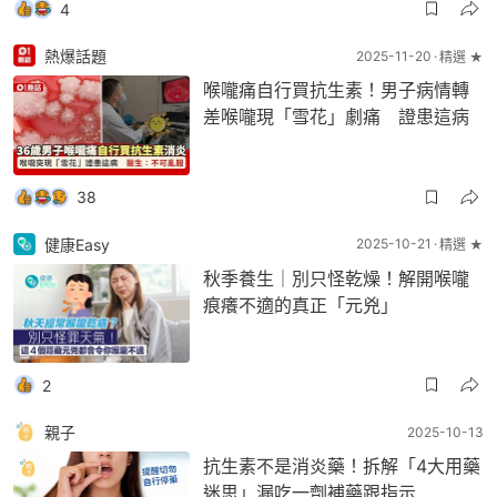
4
熱爆話題
2025-11-20
精選 ★
喉嚨痛自行買抗生素！男子病情轉
差喉嚨現「雪花」劇痛 證患這病
38
健康Easy
2025-10-21
精選 ★
秋季養生｜別只怪乾燥！解開喉嚨
痕癢不適的真正「元兇」
2
親子
2025-10-13
抗生素不是消炎藥！拆解「4大用藥
迷思」漏吃一劑補藥跟指示