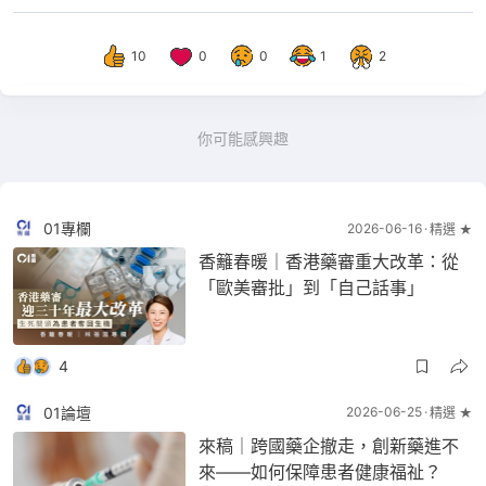
10
0
0
1
2
你可能感興趣
01專欄
2026-06-16
精選 ★
香籬春暖｜香港藥審重大改革：從
「歐美審批」到「自己話事」
4
01論壇
2026-06-25
精選 ★
來稿｜跨國藥企撤走，創新藥進不
來——如何保障患者健康福祉？