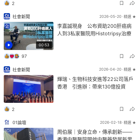
2
社會新聞
2026-05-20
精選 ★
李嘉誠現身 公布資助200肝癌病
人到3私家醫院用Histotripsy治療
00:53
97
社會新聞
2026-04-20
精選 ★
輝瑞、生物科技安進等22公司落戶
香港 引進辦：帶來130億投資
2
01論壇
2026-02-18
精選 ★
周伯展｜安身立命，傳承創新——
香港中醫醫院開啟中醫藥發展新里