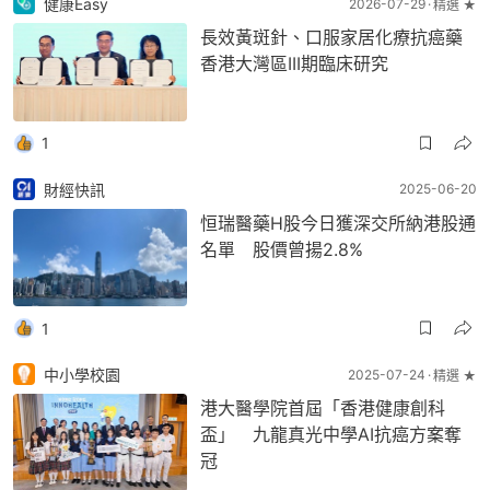
健康Easy
2026-07-29
精選 ★
長效黃斑針、口服家居化療抗癌藥
香港大灣區III期臨床研究
1
財經快訊
2025-06-20
恒瑞醫藥H股今日獲深交所納港股通
名單 股價曾揚2.8%
1
中小學校園
2025-07-24
精選 ★
港大醫學院首屆「香港健康創科
盃」 九龍真光中學AI抗癌方案奪
冠