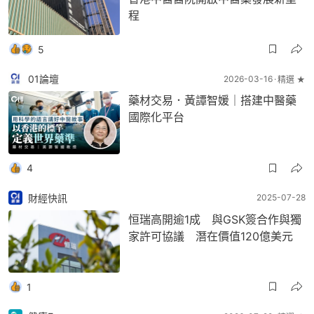
程
5
01論壇
2026-03-16
精選 ★
藥材交易．黃譚智媛｜搭建中醫藥
國際化平台
4
財經快訊
2025-07-28
恒瑞高開逾1成 與GSK簽合作與獨
家許可協議 潛在價值120億美元
1