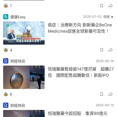
1
健康Easy
2025-07-02
精選 ★
癌症｜治療新方向 創新藥企BeOne
Medicines促進全球新藥可及性！
4
財經快訊
2025-05-16
恒瑞醫藥暫錄逾147億孖展 超購27
倍 國際配售超購數倍｜新股IPO
6
財經快訊
2025-05-15
恒瑞醫藥今起招股 集資99億元