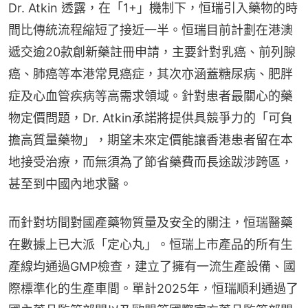
Dr. Atkin 透露，在「1+」機制下，恒瑞引入藥物的時
間比傳統流程縮短了接近一半。恒瑞目前計劃在港澳
遞交逾20款創新藥註冊申請，主要針對乳癌、前列腺
癌、肺癌等本港常見癌症，其次亦涵蓋糖尿病、肥胖
症及心血管疾病等高需求領域。針對患者最關心的藥
物定價問題，Dr. Atkin承諾將提供具競爭力的「可負
擔高質量藥物」，期望未來定價能讓香港患者留在本
地接受治療，而無須為了節省藥費而長途跋涉跨區，
甚至到中國內地求醫。
而針對坊間對國產藥物質量及安全的關注，恒瑞醫藥
在數據上已大派「定心丸」。恒瑞上市產品的所有生
產線均通過GMP檢查，建立了擁有一流生產設備、國
際標準化的生產車間。單計2025年，恒瑞順利通過了