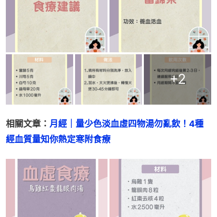
+
2
相關文章：
月經｜量少色淡血虛四物湯勿亂飲！4種
經血質量知你熱定寒附食療