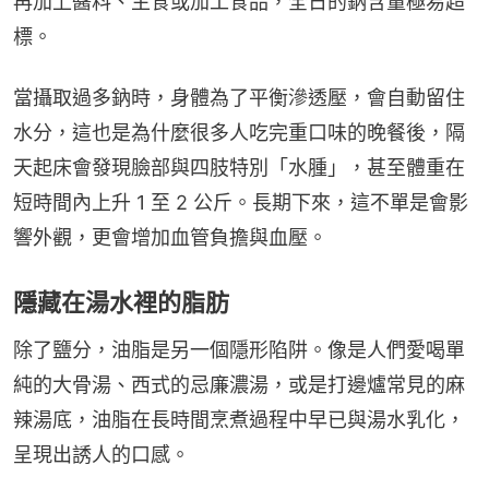
再加上醬料、主食或加工食品，全日的鈉含量極易超
標。
當攝取過多鈉時，身體為了平衡滲透壓，會自動留住
水分，這也是為什麼很多人吃完重口味的晚餐後，隔
天起床會發現臉部與四肢特別「水腫」，甚至體重在
短時間內上升 1 至 2 公斤。長期下來，這不單是會影
響外觀，更會增加血管負擔與血壓。
隱藏在湯水裡的脂肪
除了鹽分，油脂是另一個隱形陷阱。像是人們愛喝單
純的大骨湯、西式的忌廉濃湯，或是打邊爐常見的麻
辣湯底，油脂在長時間烹煮過程中早已與湯水乳化，
呈現出誘人的口感。