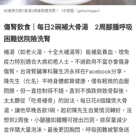
65歲男日飲1款湯2周後險遭洗腎！（示意圖／gettyimages）
傷腎飲食｜每日2碗補大骨湯 2周腳腫呼吸
困難送院險洗腎
補湯（如老火湯、十全大補湯等）能補氣養血、增免
疫力特別適合大病初癒人士，不過飲用不當亦會傷身
傷腎。台灣腎臟專科醫生洪永祥在Facebook分享，
陳先生（化名）平時身體都算健康，僅有輕微的血壓
問題，但一直控制得不錯。直到不慎跌倒致骨裂後，
太太聽從「吃骨補骨」的說法，每日花6個鐘煲大骨
湯，讓他早晚各飲1碗。起初陳先生自覺情況轉好，沒
想到2周後，小腿腫如麵糰可按出凹洞，排尿量減少
並伴隨大量泡沫。最後更因胸悶、呼吸困難被緊急送