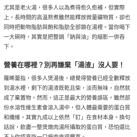
尤其是老火湯，很多人以為煮得愈久愈補，但實際
上，長時間的高溫熬煮雖然能釋放微量礦物質，卻也
同時把動物脂肪與飽和脂肪全部鎖在湯裡。當你喝下
一大碗時，其實是把整鍋「鈉與油」的縮影一併吞
下。
營養在哪裡？別再嫌棄「湯渣」沒人要！
羅晞蕾指，很多人煲湯後，總覺得營養已經全數釋放
到湯水裡，剩下的湯渣既乾且柴，淡而無味，自然就
成了棄置物。然而，這正是最大的營養誤區。雖然部
份水溶性維生素會溶入湯中，但人體最需要的蛋白質
和纖維，其實九成以上依然「釘」在食材本身。換句
話說，飲盡一整煲燉肉湯所攝取的蛋白質，恐怕還比
不上你認真吃一口瘦肉來得豐富。