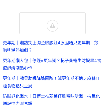
更年期｜潮熱突上胸至臉脹紅4原因唔只更年期 飲
咖啡潮熱加劇？
更年期懶人包｜停經=更年期？杞子桑寄生防提早4食
療紓緩潮熱心悸
更年期｜蘋果助眠降膽固醇！減更年期不適芝麻蒜11
種食物點只豆腐
防腦退化湯水｜日博士推薦薯仔雞蛋味噌湯 抗氧化
增記憶力附食譜