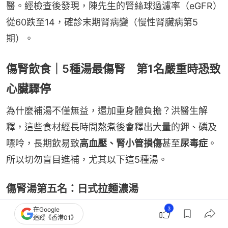
醫。經檢查後發現，陳先生的腎絲球過濾率（eGFR）
從60跌至14，確診末期腎病變（慢性腎臟病第5
期）。
傷腎飲食｜5種湯最傷腎 第1名嚴重時恐致
心臟驟停
為什麼補湯不僅無益，還加重身體負擔？洪醫生解
釋，這些食材經長時間熬煮後會釋出大量的鉀、磷及
嘌呤，長期飲易致
高血壓、腎小管損傷
甚至
尿毒症
。
所以切勿盲目進補，尤其以下這5種湯。
傷腎湯第五名：日式拉麵濃湯
根據世衛（WHO）建議，成人每日鈉攝取量不應超過
3
在Google
追蹤《香港01》
2,400毫克，但一碗日式拉麵的鈉含量高達3,500至