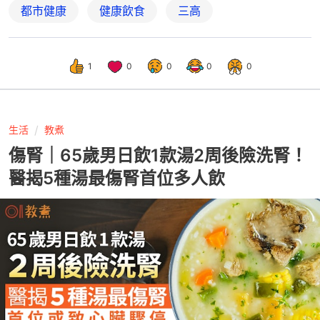
都市健康
健康飲食
三高
1
0
0
0
0
生活
教煮
傷腎｜65歲男日飲1款湯2周後險洗腎！
醫揭5種湯最傷腎首位多人飲