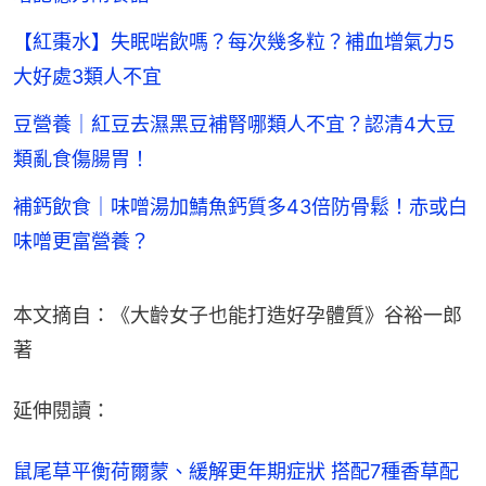
【紅棗水】失眠啱飲嗎？每次幾多粒？補血增氣力5
大好處3類人不宜
豆營養｜紅豆去濕黑豆補腎哪類人不宜？認清4大豆
類亂食傷腸胃！
補鈣飲食｜味噌湯加鯖魚鈣質多43倍防骨鬆！赤或白
味噌更富營養？
本文摘自：《大齡女子也能打造好孕體質》谷裕一郎
著
延伸閱讀：
鼠尾草平衡荷爾蒙、緩解更年期症狀 搭配7種香草配