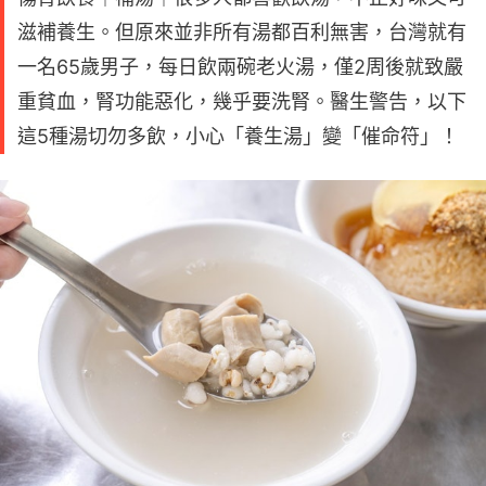
滋補養生。但原來並非所有湯都百利無害，台灣就有
一名65歲男子，每日飲兩碗老火湯，僅2周後就致嚴
重貧血，腎功能惡化，幾乎要洗腎。醫生警告，以下
這5種湯切勿多飲，小心「養生湯」變「催命符」！