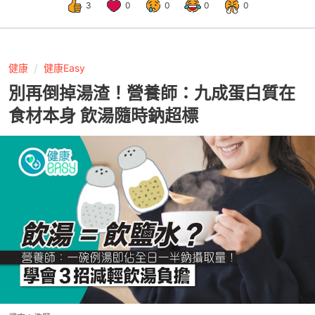
3
0
0
0
0
健康
健康Easy
別再倒掉湯渣！營養師：九成蛋白質在
食材本身 飲湯隨時鈉超標