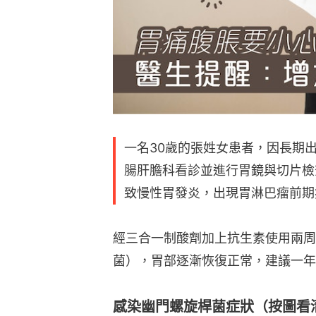
一名30歲的張姓女患者，因長期
腸肝膽科看診並進行胃鏡與切片檢
致慢性胃發炎，出現胃淋巴瘤前期
經三合一制酸劑加上抗生素使用兩周
菌），胃部逐漸恢復正常，建議一年
感染幽門螺旋桿菌症狀（按圖看清👇