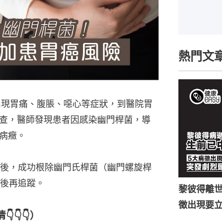
熱門文
出現胃痛、腹脹、噁心等症狀，到醫院胃
查，醫師發現患者因感染幽門桿菌，導
病癥。
後，成功根除幽門氏桿菌（幽門螺旋桿
後再追蹤。
黎彼得離世
徵出現要
👇👇）