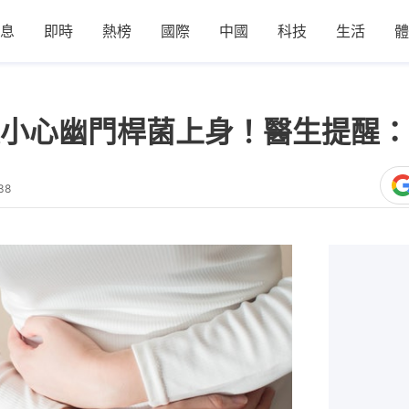
息
即時
熱榜
國際
中國
科技
生活
體
小心幽門桿菌上身！醫生提醒：
38