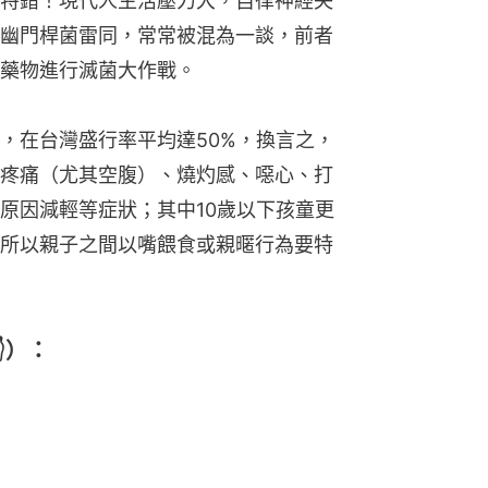
特錯！現代人生活壓力大，自律神經失
幽門桿菌雷同，常常被混為一談，前者
藥物進行滅菌大作戰。
，在台灣盛行率平均達50%，換言之，
疼痛（尤其空腹）、燒灼感、噁心、打
原因減輕等症狀；其中10歲以下孩童更
所以親子之間以嘴餵食或親暱行為要特
）：