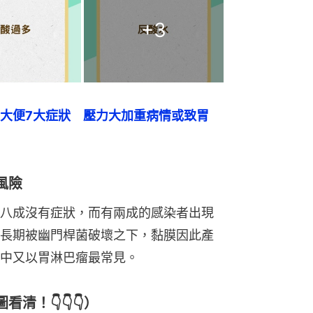
+
3
大便7大症狀　壓力大加重病情或致胃
風險
八成沒有症狀，而有兩成的感染者出現
長期被幽門桿菌破壞之下，黏膜因此產
中又以胃淋巴瘤最常見。
清！👇👇👇）