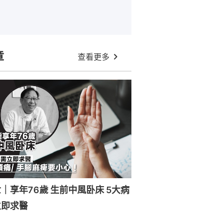
章
查看更多
｜享年76歲 生前中風卧床 5大病
立即求醫