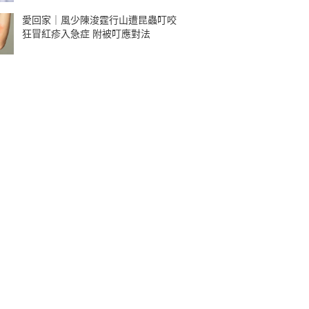
愛回家｜風少陳浚霆行山遭昆蟲叮咬
狂冒紅疹入急症 附被叮應對法