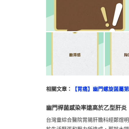
相關文章：
【胃痛】幽門螺旋菌屬第
幽門桿菌感染率遠高於乙型肝炎
台灣童綜合醫院胃腸肝膽科經鄭煜明