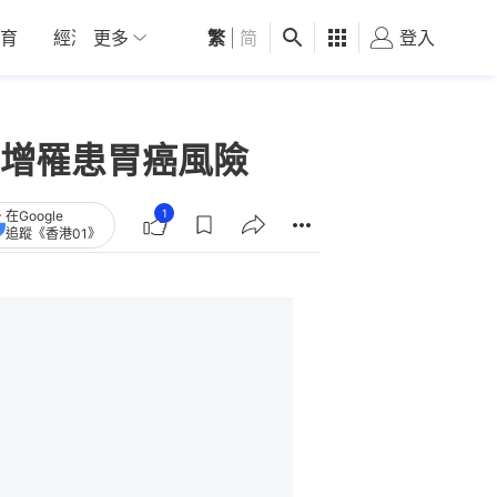
育
經濟
更多
01深圳
繁
觀點
|
简
健康
好食玩飛
登入
女
增罹患胃癌風險
1
在Google
追蹤《香港01》