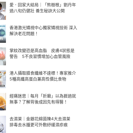
愛．回家大結局｜「熊樹根」劉丹年
過八旬仍健壯 養生秘訣大公開
香港激光矯視中心獨家矯視技術 深入
解決老花問題！
掌紋改變恐是高血脂 皮膚4狀態是
警告 5不良習慣增加心血管風險
港人攝取膳食纖維不達標！專家推介
5種高纖高蛋白兼高性價比食物
經痛迷思｜每月「折磨」以為捱過就
無事？了解背後成因先有得醫！
去濕茶｜金銀花綿茵陳4大去濕茶
排毒去水腫更可外敷紓緩濕疹痕