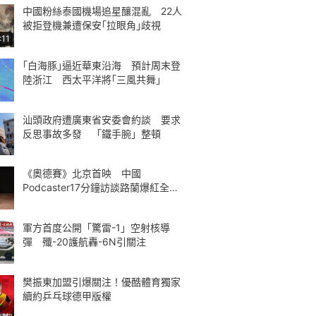
中國粉絲泰國機場追星釀混亂 22人
被拒登機兼遭保安｢拉眼角｣歧視
:11
｢白海豚｣逼近華東沿海 預計周末登
陸浙江 西太平洋將｢三風共舞｣
汕頭政府遭廣東省安委會約談 要求
反思事故多發 「鐵手腕」整頓
《奧德賽》北京首映 中國
Podcaster17分鐘訪談路蘭爆紅全球
熱議
軍方首度公開「驚雷-1」空射核導
彈 殲-20護航轟-6N引關注
樊振東加盟引爆關注！優酷體育獨家
續約乒乓球德甲版權