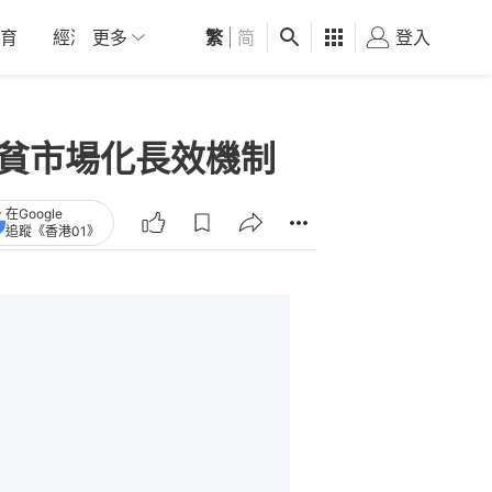
育
經濟
更多
01深圳
繁
觀點
|
简
健康
好食玩飛
登入
女
扶貧市場化長效機制
在Google
追蹤《香港01》