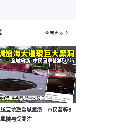
章
查看更多
大道巨坑致全城癱瘓 市民苦等5
海風險再受關注