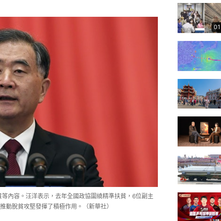
01
貧等內容。汪洋表示，去年全國政協圍繞精準扶貧，6位副主
推動脫貧攻堅發揮了積極作用。（新華社）