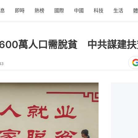
息
即時
熱榜
國際
中國
科技
生活
體
年1600萬人口需脫貧 中共謀建
43