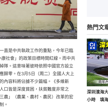
熱門文
一直是中共執政工作的重點，今年已臨
成小康社會」的政策目標時間紅線。而中共
掉隊。這意味著彼時依照中國官方設立
應歸零。在3月5日（周二）全國人大上
的內容料將佔據不少篇幅。《多維新
人口皆是深度貧困，扶貧難度非常之
深圳濱海
三農」（農業、農村、農民）改革的宏
小時 填
制。