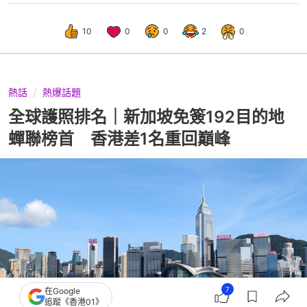
10
0
0
2
0
熱話
熱爆話題
全球護照排名｜新加坡免簽192目的地
蟬聯榜首 香港差1名重回巔峰
7
在Google
追蹤《香港01》