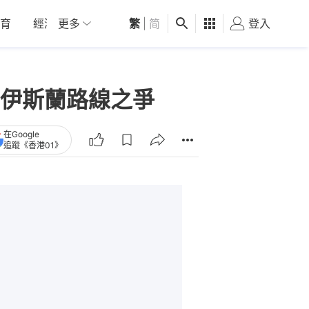
育
經濟
更多
01深圳
繁
觀點
|
简
健康
好食玩飛
登入
女
伊斯蘭路線之爭
在Google
追蹤《香港01》