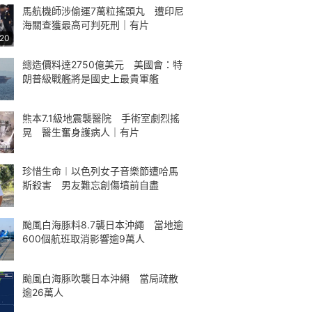
馬航機師涉偷運7萬粒搖頭丸 遭印尼
海關查獲最高可判死刑｜有片
:20
總造價料達2750億美元 美國會：特
朗普級戰艦將是國史上最貴軍艦
熊本7.1級地震襲醫院 手術室劇烈搖
晃 醫生奮身護病人｜有片
珍惜生命︱以色列女子音樂節遭哈馬
斯殺害 男友難忘創傷墳前自盡
颱風白海豚料8.7襲日本沖繩 當地逾
600個航班取消影響逾9萬人
颱風白海豚吹襲日本沖繩 當局疏散
逾26萬人