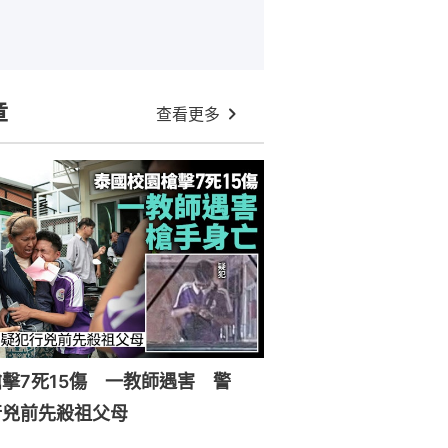
章
查看更多
擊7死15傷 一教師遇害 警
行兇前先殺祖父母