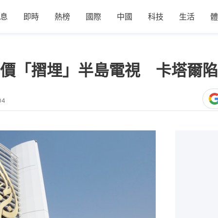
息
即時
熱榜
國際
中國
科技
生活
體
價「摺埋」半島電視 卡塔爾陷
04