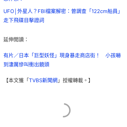
UFO│外星人？FBI檔案解密：曾調查「122cm船員」
走下飛碟目擊證詞
延伸閲讀：
有片／日本「巨型妖怪」現身暴走商店街！　小孩嚇
到淒厲慘叫衝出鏡頭
【本文獲「
TVBS新聞網
」授權轉載。】