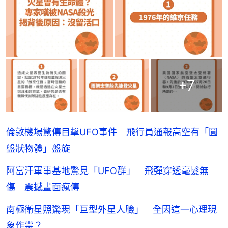
+
7
倫敦機場驚傳目擊UFO事件 飛行員通報高空有「圓
盤狀物體」盤旋
阿富汗軍事基地驚見「UFO群」 飛彈穿透毫髮無
傷 震撼畫面瘋傳
南極衛星照驚現「巨型外星人臉」 全因這一心理現
象作祟？