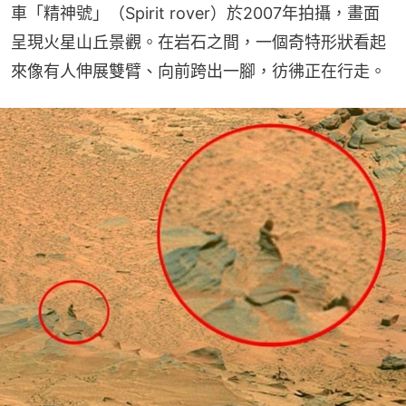
車「精神號」（Spirit rover）於2007年拍攝，畫面
呈現火星山丘景觀。在岩石之間，一個奇特形狀看起
來像有人伸展雙臂、向前跨出一腳，彷彿正在行走。