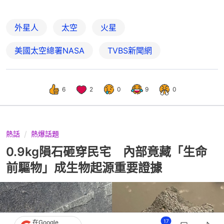
外星人
太空
火星
美國太空總署NASA
TVBS新聞網
6
2
0
9
0
熱話
熱爆話題
0.9kg隕石砸穿民宅 內部竟藏「生命
前驅物」成生物起源重要證據
17
在Google