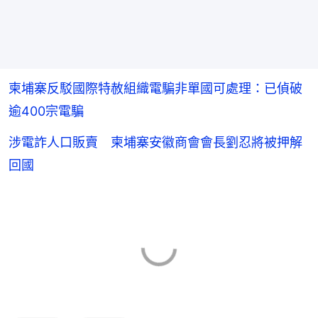
柬埔寨反駁國際特赦組織電騙非單國可處理：已偵破
逾400宗電騙
涉電詐人口販賣 柬埔寨安徽商會會長劉忍將被押解
回國