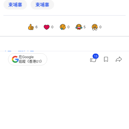
柬埔寨
柬埔寨
6
0
0
5
0
中國
即時中國
13
在Google
韓媒稱中國遊客成韓賭場重要增長引
追蹤《香港01》
擎 中方：深感震驚，堅決反對