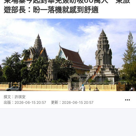
柬埔寨今起對華免簽盼吸60萬人 柬旅
遊部長：盼一落機就感到舒適
撰文：
許祺安
出版：
2026-06-15 20:57
更新：
2026-06-15 20:57