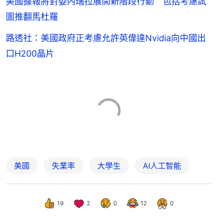
美國據報將對委內瑞拉展開新階段行動 包括考慮試
圖推翻馬杜羅
路透社：美國政府正考慮允許英偉達Nvidia向中國出
口H200晶片
美國
失業率
大學生
AI人工智能
19
2
0
12
0