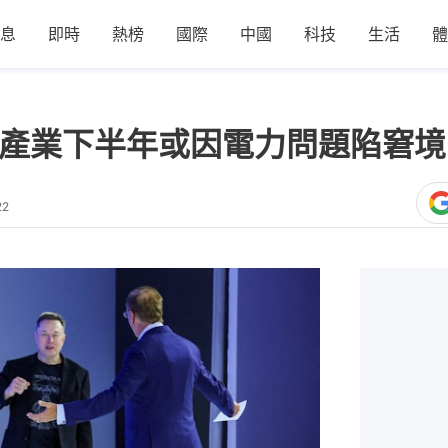
息
即時
熱榜
國際
中國
科技
生活
體
美國AI產業下半年或因電力問題陷
22