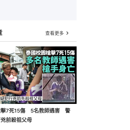
章
查看更多
擊7死15傷 5名教師遇害 警
行兇前殺祖父母