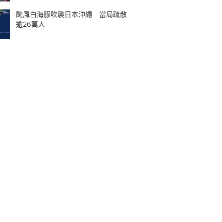
颱風白海豚吹襲日本沖繩 當局疏散
逾26萬人