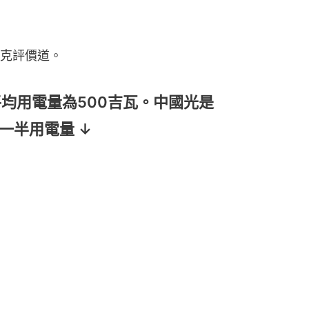
克評價道。
平均用電量為500吉瓦。中國光是
一半用電量 ↓