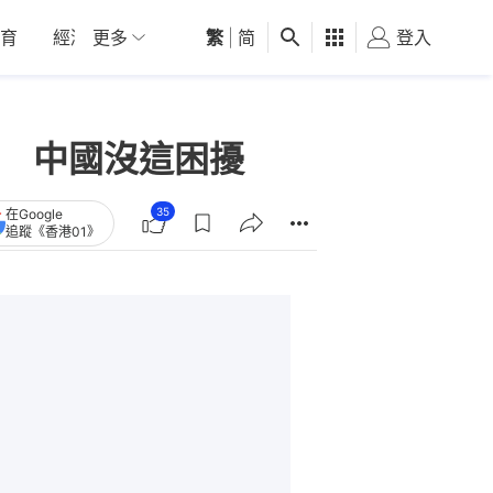
育
經濟
更多
01深圳
繁
觀點
|
简
健康
好食玩飛
登入
女
窘境 中國沒這困擾
35
在Google
追蹤《香港01》