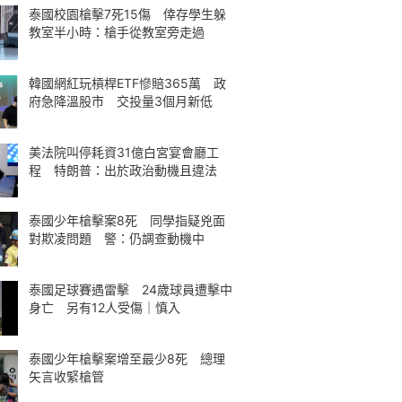
泰國校園槍擊7死15傷 倖存學生躲
教室半小時：槍手從教室旁走過
韓國網紅玩槓桿ETF慘賠365萬 政
府急降溫股市 交投量3個月新低
美法院叫停耗資31億白宮宴會廳工
程 特朗普：出於政治動機且違法
泰國少年槍擊案8死 同學指疑兇面
對欺凌問題 警：仍調查動機中
泰國足球賽遇雷擊 24歲球員遭擊中
身亡 另有12人受傷｜慎入
泰國少年槍擊案增至最少8死 總理
矢言收緊槍管