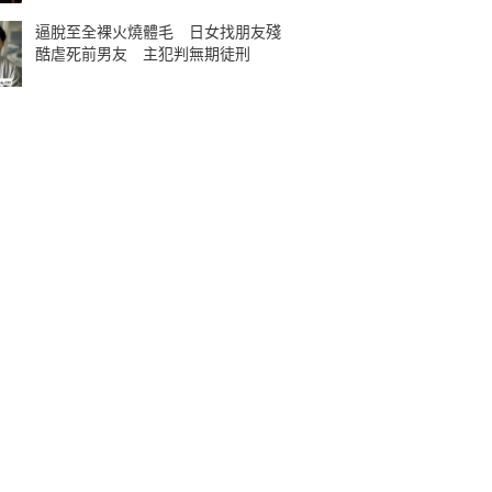
逼脫至全裸火燒體毛 日女找朋友殘
酷虐死前男友 主犯判無期徒刑