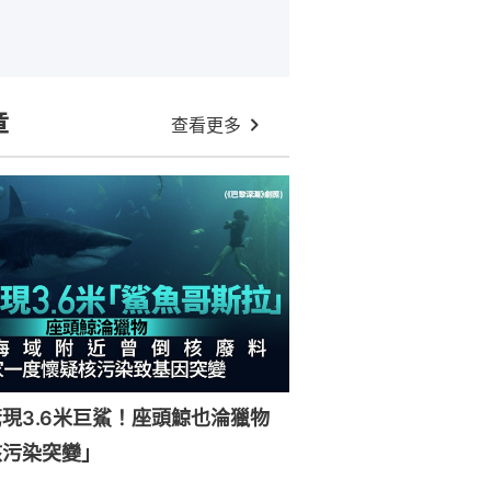
章
查看更多
現3.6米巨鯊！座頭鯨也淪獵物
核污染突變」