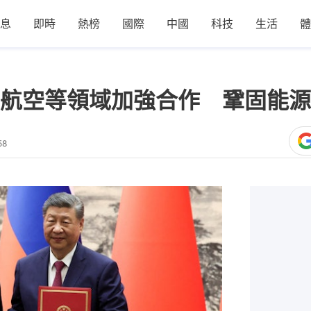
息
即時
熱榜
國際
中國
科技
生活
體
航空等領域加強合作 鞏固能源
58