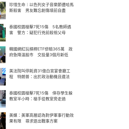
珍惜生命︱以色列女子音樂節遭哈馬
斯殺害 男友難忘創傷墳前自盡
泰國校園槍擊7死15傷 5名教師遇
害 警方：疑犯行兇前殺祖父母
韓國網紅玩槓桿ETF慘賠365萬 政
府急降溫股市 交投量3個月新低
美法院叫停耗資31億白宮宴會廳工
程 特朗普：出於政治動機且違法
泰國校園槍擊7死15傷 倖存學生躲
教室半小時：槍手從教室旁走過
美媒：美軍高層認為對伊軍事行動效
果有限 尋求退出戰事方案