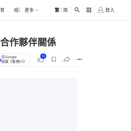
育
經濟
更多
01深圳
繁
觀點
|
简
健康
好食玩飛
登入
女
合作夥伴關係
12
在Google
追蹤《香港01》