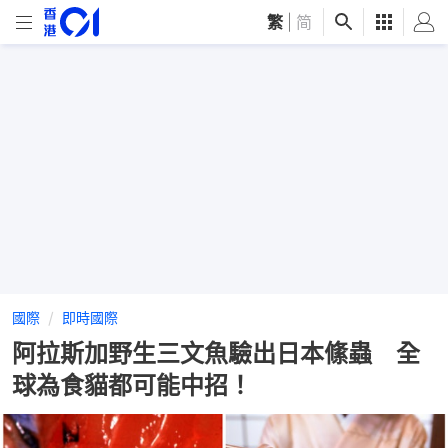
繁
|
简
國際
即時國際
阿拉斯加野生三文魚驗出日本絛蟲 全
球為食貓都可能中招！