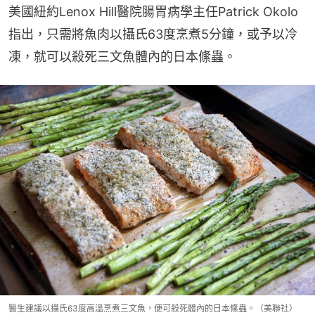
美國紐約Lenox Hill醫院腸胃病學主任Patrick Okolo
指出，只需將魚肉以攝氏63度烹煮5分鐘，或予以冷
凍，就可以殺死三文魚體內的日本絛蟲。
醫生建議以攝氏63度高溫烹煮三文魚，便可殺死體內的日本絛蟲。（美聯社）