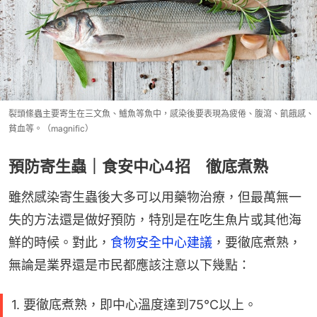
裂頭絛蟲主要寄生在三文魚、鱸魚等魚中，感染後要表現為疲倦、腹瀉、飢餓感、
貧血等。（magnific）
預防寄生蟲｜食安中心4招 徹底煮熟
雖然感染寄生蟲後大多可以用藥物治療，但最萬無一
失的方法還是做好預防，特別是在吃生魚片或其他海
鮮的時候。對此，
食物安全中心建議
，要徹底煮熟，
無論是業界還是市民都應該注意以下幾點：
1. 要徹底煮熟，即中心溫度達到75°C以上。