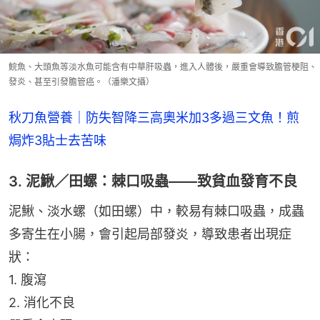
鯇魚、大頭魚等淡水魚可能含有中華肝吸蟲，進入人體後，嚴重會導致膽管梗阻、
發炎、甚至引發膽管癌。（潘樂文攝）
秋刀魚營養｜防失智降三高奧米加3多過三文魚！煎
焗炸3貼士去苦味
3. 泥鰍／田螺：棘口吸蟲——致貧血發育不良
泥鰍、淡水螺（如田螺）中，較易有棘口吸蟲，成蟲
多寄生在小腸，會引起局部發炎，導致患者出現症
狀：
1. 腹瀉
2. 消化不良