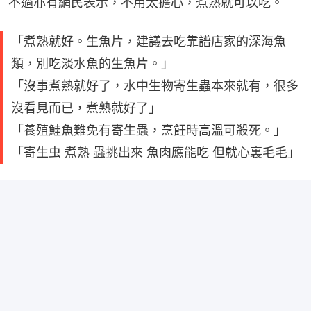
不過亦有網民表示，不用太擔心，煮熟就可以吃。
「煮熟就好。生魚片，建議去吃靠譜店家的深海魚
類，別吃淡水魚的生魚片。」
「沒事煮熟就好了，水中生物寄生蟲本來就有，很多
沒看見而已，煮熟就好了」
「養殖鮭魚難免有寄生蟲，烹飪時高溫可殺死。」
「寄生虫 煮熟 蟲挑出來 魚肉應能吃 但就心裏毛毛」