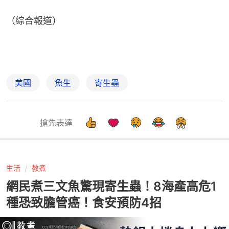
（綜合報道）
美國
魚生
寄生蟲
搶先表達
生活
教煮
網民煮三文魚驚現寄生蟲！8海產高危1
種恐致膽管癌！食安預防4招