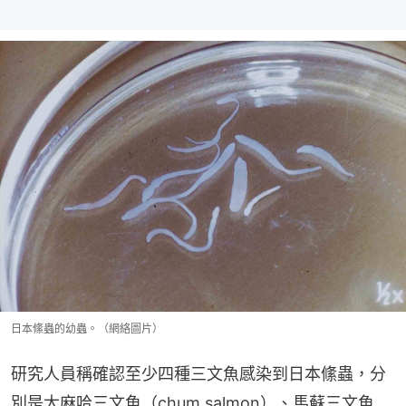
日本絛蟲的幼蟲。（網絡圖片）
研究人員稱確認至少四種三文魚感染到日本絛蟲，分
別是大麻哈三文魚（chum salmon）、馬蘇三文魚