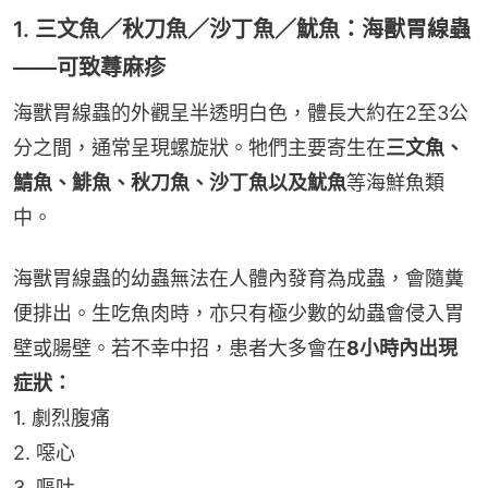
1. 三文魚／秋刀魚／沙丁魚／魷魚：海獸胃線蟲
——可致蕁麻疹
海獸胃線蟲的外觀呈半透明白色，體長大約在2至3公
分之間，通常呈現螺旋狀。牠們主要寄生在
三文魚、
鯖魚、鯡魚、秋刀魚、沙丁魚以及魷魚
等海鮮魚類
中。
海獸胃線蟲的幼蟲無法在人體內發育為成蟲，會隨糞
便排出。生吃魚肉時，亦只有極少數的幼蟲會侵入胃
壁或腸壁。若不幸中招，患者大多會在
8小時內出現
症狀：
1. 劇烈腹痛
2. 噁心
3. 嘔吐