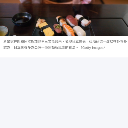
科學家在四種阿拉斯加野生三文魚體內，發現日本絛蟲。這項研究一改以往外界外
認為，日本絛蟲多為亞洲一帶魚類所感染的看法。（Getty Images）