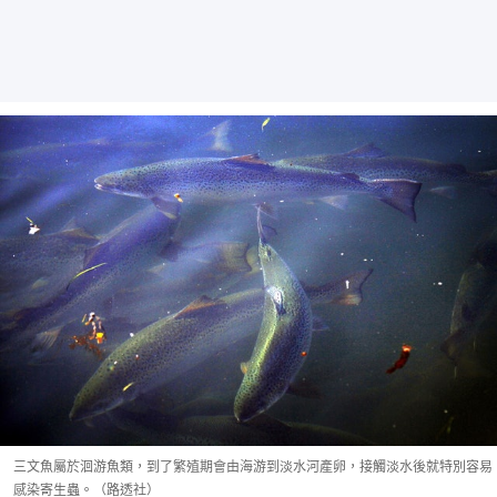
三文魚屬於洄游魚類，到了繁殖期會由海游到淡水河產卵，接觸淡水後就特別容易
感染寄生蟲。（路透社）