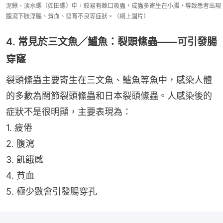
泥鰍、淡水螺（如田螺）中，較易有棘口吸蟲，成蟲多寄生在小腸，導致患者出現
腹瀉下肢浮腫、貧血、發育不良等症狀。（網上圖片）
4. 常見於三文魚／鱸魚：裂頭絛蟲——可引發腸
穿窿
裂頭絛蟲主要寄生在三文魚、鱸魚等魚中，感染人體
的多數為闊節裂頭絛蟲和日本裂頭絛蟲。人感染後的
症狀不是很明顯，主要表現為：
1. 疲倦
2. 腹瀉
3. 飢餓感
4. 貧血
5. 極少數會引發腸穿孔