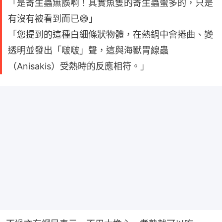
「是寄生蟲無誤啊！其實魚隻的寄生蟲蠻多的，只是
有沒有被看到而已😅」
「您提到的這種白細條狀物體，在熱鍋中會捲曲、變
透明並發出「啵啵」聲，這與海獸胃線蟲
（Anisakis）受熱時的反應相符。」