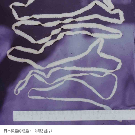
日本絛蟲的成蟲。（網絡圖片）