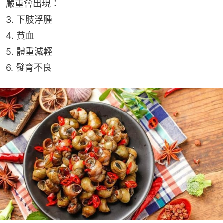
嚴重會出現：
3. 下肢浮腫
4. 貧血
5. 體重減輕
6. 發育不良