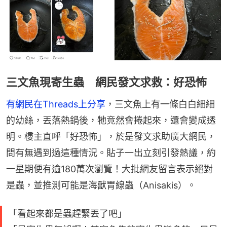
三文魚現寄生蟲 網民發文求救：好恐怖
有網民在Threads上分享
，三文魚上有一條白白細細
的幼絲，丟落熱鍋後，牠竟然會捲起來，還會變成透
明。樓主直呼「好恐怖」，於是發文求助廣大網民，
問有無遇到過這種情況。貼子一出立刻引發熱議，約
一星期便有逾180萬次瀏覽！大批網友留言表示絕對
是蟲，並推測可能是海獸胃線蟲（Anisakis）。
「看起來都是蟲趕緊丟了吧」