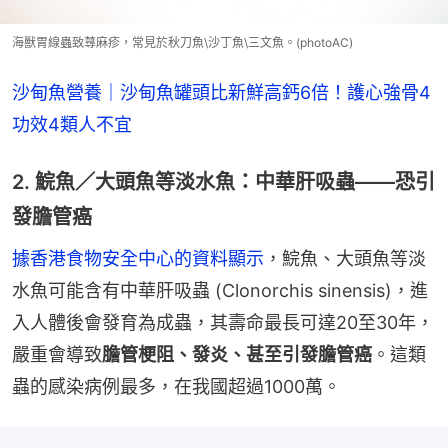
海獸胃線蟲致蕁麻疹，常見於秋刀魚\沙丁魚\三文魚。(photoAC)
沙甸魚營養｜沙甸魚罐頭比新鮮高鈣6倍！護心強骨4
功效4類人不宜
2. 鯇魚／大頭魚等淡水魚：中華肝吸蟲——恐引
發膽管癌
據香港食物安全中心的資料顯示
，鯇魚、大頭魚等淡
水魚可能含有中華肝吸蟲 (Clonorchis sinensis)，進
入人體後會發育為成蟲，其壽命最長可達20至30年，
嚴重會導致
膽管梗阻、發炎、甚至引發膽管癌
。這類
蟲的感染病例最多，在我國超過1000萬。