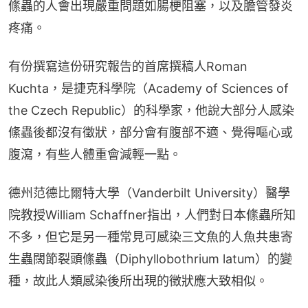
絛蟲的人會出現嚴重問題如腸梗阻塞，以及膽管發炎
疼痛。
有份撰寫這份研究報告的首席撰稿人Roman 
Kuchta，是捷克科學院（Academy of Sciences of 
the Czech Republic）的科學家，他說大部分人感染
絛蟲後都沒有徵狀，部分會有腹部不適、覺得嘔心或
腹瀉，有些人體重會減輕一點。
德州范德比爾特大學（Vanderbilt University）醫學
院教授William Schaffner指出，人們對日本絛蟲所知
不多，但它是另一種常見可感染三文魚的人魚共患寄
生蟲闊節裂頭絛蟲（Diphyllobothrium latum）的變
種，故此人類感染後所出現的徵狀應大致相似。