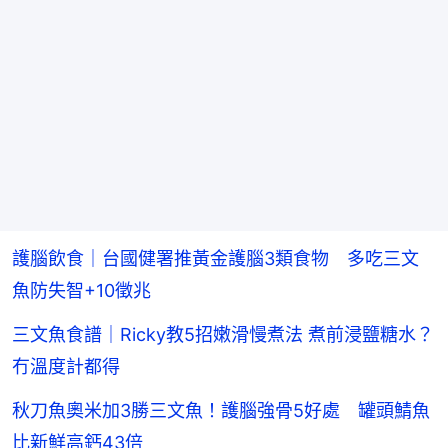
護腦飲食｜台國健署推黃金護腦3類食物 多吃三文
魚防失智+10徵兆
三文魚食譜｜Ricky教5招嫩滑慢煮法 煮前浸鹽糖水？
冇溫度計都得
秋刀魚奧米加3勝三文魚！護腦強骨5好處 罐頭鯖魚
比新鮮高鈣43倍