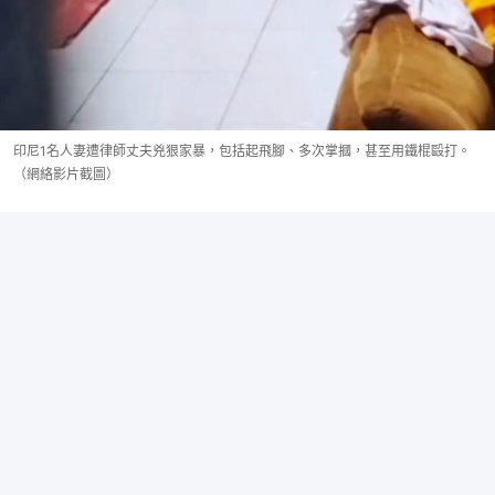
印尼1名人妻遭律師丈夫兇狠家暴，包括起飛腳、多次掌摑，甚至用鐵棍毆打。
（網絡影片截圖）