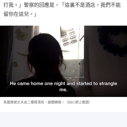
打我。」警察的回應是，「這裏不是酒店，我們不能
留你在這兒。」
馬蓮娜被丈夫由二樓推落街，遍體鱗傷。（BBC網上截圖）