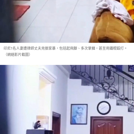
印尼1名人妻遭律師丈夫兇狠家暴，包括起飛腳、多次掌摑，甚至用鐵棍毆打。
（網絡影片截圖）