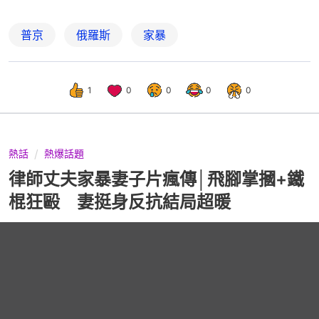
普京
俄羅斯
家暴
1
0
0
0
0
熱話
熱爆話題
律師丈夫家暴妻子片瘋傳│飛腳掌摑+鐵
棍狂毆 妻挺身反抗結局超暖