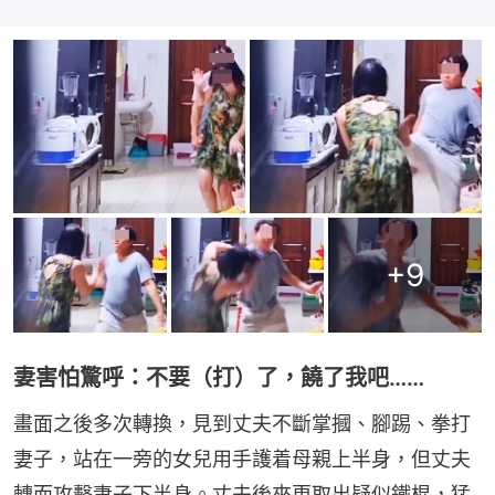
+
9
妻害怕驚呼：不要（打）了，饒了我吧……
畫面之後多次轉換，見到丈夫不斷掌摑、腳踢、拳打
妻子，站在一旁的女兒用手護着母親上半身，但丈夫
轉而攻擊妻子下半身。丈夫後來更取出疑似鐵棍，猛