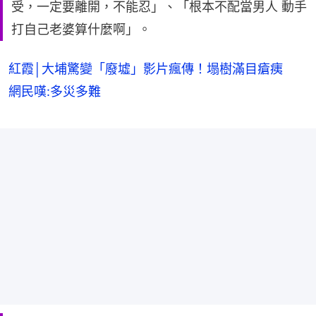
受，一定要離開，不能忍」、「根本不配當男人 動手
打自己老婆算什麼啊」。
紅霞│大埔驚變「廢墟」影片瘋傳！塌樹滿目瘡痍
網民嘆:多災多難