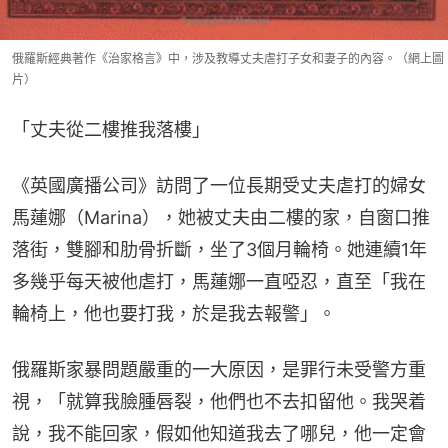
俄羅斯經典著作《治家格言》中，涉及教導丈夫虐打子女和妻子的內容。（網上圖
片）
「丈夫從二樓推我落樓」
《英國廣播公司》訪問了一位長期受丈夫虐打的婦女
馬蓮娜（Marina），她被丈夫由二樓的家，自窗口推
落街，雙腳和肋骨折斷，坐了3個月輪椅。她連續1年
多幾乎每天被他虐打，馬蓮娜一直啞忍，直至「我在
輪椅上，他也要打我，於是我去報警」。
俄羅斯家暴問題嚴重的一大原因，是罪行未受警方重
視，「就算我臉腫唇裂，他們也不去扣留他。我哭着
說，我不能回家，假如他知道我去了哪兒，他一定會