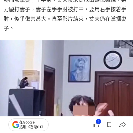
力毆打妻子，妻子左手手肘被打中，要用右手按着手
肘，似乎傷害甚大。直至影片結束，丈夫仍在掌摑妻
子。
1
在Google
追蹤《香港01》