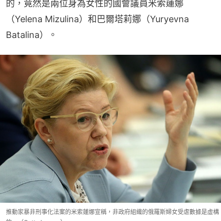
的，竟然是兩位身為女性的國會議員米索蓮娜
（Yelena Mizulina）和巴爾塔莉娜（Yuryevna 
Batalina）。
推動家暴非刑事化法案的米索蓮娜宣稱，非政府組織的俄羅斯婦女受虐數據是虛構