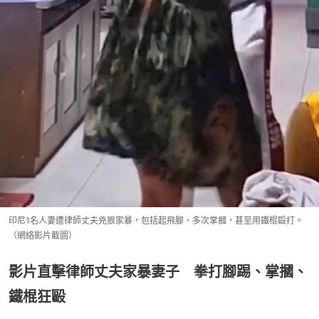
印尼1名人妻遭律師丈夫兇狠家暴，包括起飛腳、多次掌摑，甚至用鐵棍毆打。
（網絡影片截圖）
影片直擊律師丈夫家暴妻子 拳打腳踢、掌摑、
鐵棍狂毆