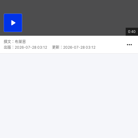
播
放
0:40
總
影
共
片
時
撰文：
布萊恩
間
出版：
2026-07-28 03:12
更新：
2026-07-28 03:12