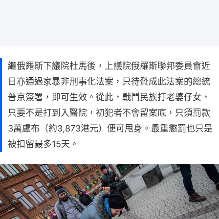
繼俄羅斯下議院杜馬後，上議院俄羅斯聯邦委員會近
日亦通過家暴非刑事化法案，只待贊成此法案的總統
普京簽署，即可生效。從此，戰鬥民族打老婆仔女，
只要不是打到入醫院，初犯者不會留案底，只須罰款
3萬盧布（約3,873港元）便可甩身。最重懲罰也只是
被扣留最多15天。