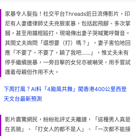
家暴令人髮指！社交平台Threads近日流傳影片，印
尼有人妻遭律師丈夫兇狠家暴，包括起飛腳、多次掌
摑，甚至用鐵棍毆打，現場傳出妻子哭喊驚呼聲音。
其間丈夫詢問「還想要（打）嗎？」，妻子害怕地回
應「不要了，不要了，饒了我吧……」，惟丈夫未有
停手繼續施暴，一旁目擊的女兒亦被嚇哭，用手嘗試
護着母親但作用不大。
下周打風？AI料「4颱風共舞」闖香港400公里西登
天文台最新預測
影片震驚網民，紛紛批評丈夫離譜，「這種男人真是
在丟臉」、「打女人的都不是人」、「一次都不能接