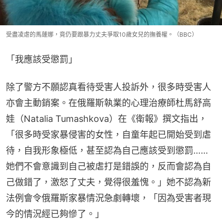
受盡凌虐的馬蓮娜，竟仍要跟暴力丈夫爭取10歲女兒的撫養權。（BBC）
「我應該受懲罰」
除了警方不願認真看待受害人投訴外，很多時受害人
亦會主動銷案。在俄羅斯執業的心理治療師杜馬舒高
娃（Natalia Tumashkova）在《衛報》撰文指出，
「很多時受家暴侵害的女性，自童年起已開始受到虐
待，自我形象極低，甚至認為自己應該受到懲罰……
她們不會意識到自己被虐打是錯誤的，反而會認為自
己做錯了，激怒了丈夫，覺得很羞愧。」她不認為新
法例會令俄羅斯家暴情況急劇轉壞，「因為受害者現
今的情況經已夠慘了。」