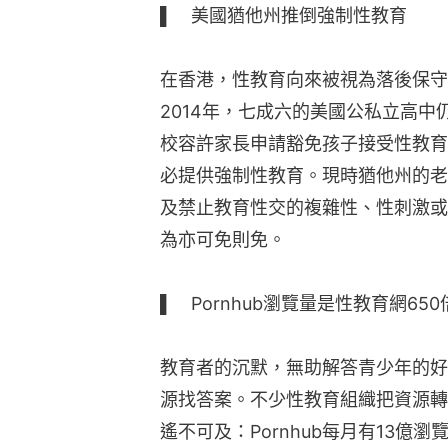
▌　美國猶他州推倒強制性教育
在香港，性教育向來被視為落後保守
2014年，七成六的美國公私立高中
校容許家長申請豁免孩子接受性教育
必提供強制性教育。現時猶他州的老
及禁止教育性交的複雜性、性刺激或
為亦可免則免。
▌　Pornhub瀏覽量是性教育網650
教育者的沉默，無助解答青少年的好
源找答案。不少性教育組織把資源轉
遙不可及：Pornhub每月有13億