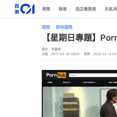
港聞
娛樂
酒店優惠碼
天氣消
國際
即時國際
【星期日專題】Po
撰文：
李藹明
出版：
2017-04-30 09:00
更新：
2025-02-12 00