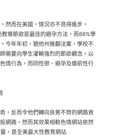
。然而在美國，情況亦不見得進步。
仍教導節欲是最佳的避孕方法，而88%學
。今年年初，猶他州推翻法案，學校不
師需要向學生灌輸強烈的節欲觀念，以
色情行為，而同性戀、避孕及婚前性行
倍
奇，反而令他們轉向良莠不齊的網路資
投網路，然而其效果相較色情網站依然
瀏覽量，是全美最大性教育網站