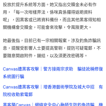
投放於提升系統等方面。她又指出交贖金未必有作
用，「每一次咁樣畀法，係咪真係攞得返啲資料
呢」，因黑客或已將資料備份，而且其他黑客得知相
關機構會交贖金，可能會來攻擊，令風險更大。
她最後指，目前已有一宗相關報案，涉及釣魚詐騙訊
息，提醒受影響人士要提高警剔，提防可疑電郵，不
要隨意開啟附件，鏈結，以及須更改密碼等。
Canvas遭黑客攻擊｜警方接兩宗求助 騙徒訛稱修復
系統圖行騙
Canvas遭黑客攻擊｜增香港藝術學院及城大中招 有
院校收勒索電郵
黑客襲Canvas｜網絡安全中心籲師生防釣魚詐騙 機