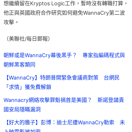
想繼續留在Kryptos Logic工作，暫時沒有轉職打算，
他正與英國政府合作研究如何避免WannaCry第二波
攻擊。
（美聯社/每日郵報）
朝鮮或是WannaCry幕後黑手？ 專家指編碼程式與
朝鮮黑客類同
【WannaCry】特朗普開緊急會議商對策 台網民
「求情」獲免費解鎖
Wannacry網絡攻擊罪魁禍首是美國？ 斯諾登譴責
國安局隱瞞漏洞
【好大的膽子】彭博：迪士尼遭WannaCry勒索 未
上映電影被加密