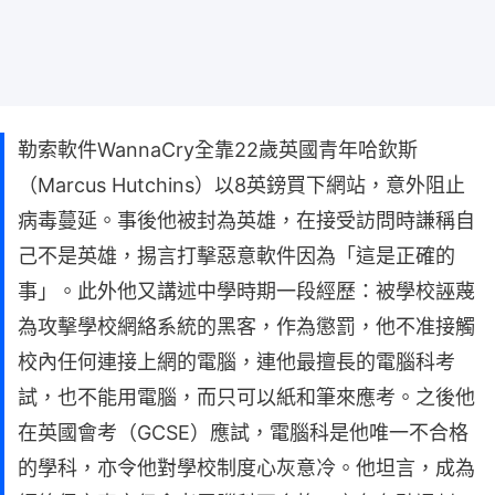
勒索軟件WannaCry全靠22歲英國青年哈欽斯
（Marcus Hutchins）以8英鎊買下網站，意外阻止
病毒蔓延。事後他被封為英雄，在接受訪問時謙稱自
己不是英雄，掦言打擊惡意軟件因為「這是正確的
事」。此外他又講述中學時期一段經歷：被學校誣蔑
為攻擊學校網絡系統的黑客，作為懲罰，他不准接觸
校內任何連接上網的電腦，連他最擅長的電腦科考
試，也不能用電腦，而只可以紙和筆來應考。之後他
在英國會考（GCSE）應試，電腦科是他唯一不合格
的學科，亦令他對學校制度心灰意冷。他坦言，成為