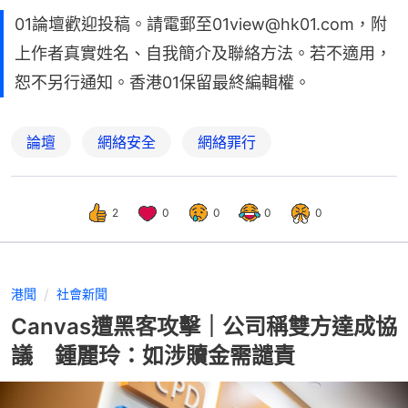
01論壇歡迎投稿。請電郵至01view@hk01.com，附
上作者真實姓名、自我簡介及聯絡方法。若不適用，
恕不另行通知。香港01保留最終編輯權。
論壇
網絡安全
網絡罪行
2
0
0
0
0
港聞
社會新聞
Canvas遭黑客攻擊｜公司稱雙方達成協
議 鍾麗玲：如涉贖金需譴責