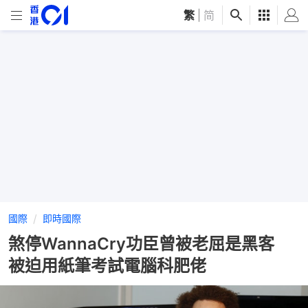
繁
|
简
國際
即時國際
煞停WannaCry功臣曾被老屈是黑客
被迫用紙筆考試電腦科肥佬