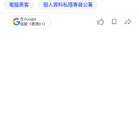
電腦黑客
個人資料私隱專員公署
個人私隱
在Google
追蹤《香港01》
3
0
0
0
0
港聞
社會新聞
黑客襲Canvas｜網絡安全中心籲師生防
釣魚詐騙 機構暫時停用平台