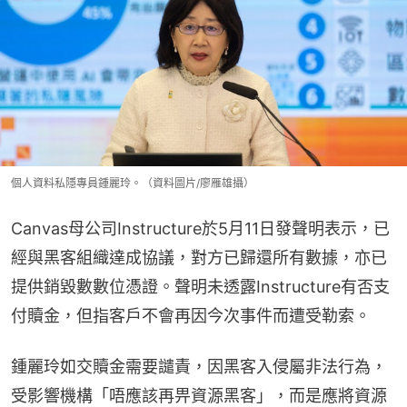
個人資料私隱專員鍾麗玲。（資料圖片/廖雁雄攝）
Canvas母公司Instructure於5月11日發聲明表示，已
經與黑客組織達成協議，對方已歸還所有數據，亦已
提供銷毀數數位憑證。聲明未透露Instructure有否支
付贖金，但指客戶不會再因今次事件而遭受勒索。
鍾麗玲如交贖金需要譴責，因黑客入侵屬非法行為，
受影響機構「唔應該再畀資源黑客」，而是應將資源