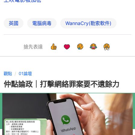
英國
電腦病毒
WannaCry(勒索軟件)
搶先表達
觀點
01論壇
仲點論政｜打擊網絡罪案要不遺餘力