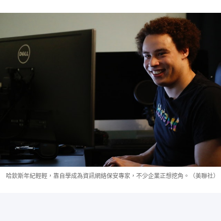
哈欽斯年紀輕輕，靠自學成為資訊網絡保安專家，不少企業正想挖角。（美聯社）