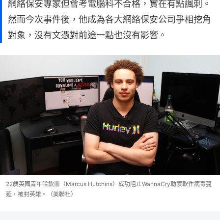
網絡保安專家但會考電腦科不合格，實在有點諷刺。
然而今次事件後，他成為各大網絡保安公司爭相挖角
對象，沒有文憑對前途一點也沒有影響。
22歲英國青年哈欽斯（Marcus Hutchins）成功阻止WannaCry勒索軟件病毒蔓
延，被封英雄。（美聯社）