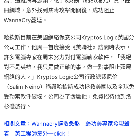
為了追蹤病毒源頭，花了8英鎊（約80港元）買下註
冊網域，意外找到病毒攻擊開關後，成功阻止
WannaCry蔓延。
哈欽斯目前在美國網絡保安公司Kryptos Logic英國分
公司工作，他周一首度接受《美聯社》訪問時表示，
許多電腦專家在周末努力對付電腦勒索軟件，「我絕
對不是英雄，我只是做正確的事，做一點事阻止殭屍
網絡的人。」Kryptos Logic公司行政總裁尼倫
（Salim Neino）稱讚哈欽斯成功拯救美國以及全球免
受勒索軟件破壞。公司為了獎勵他，免費招待他到洛
杉磯旅行。
相關文章：Wannacry擴散急煞　歸功美專家發現殺
着　英工程師意外一click！