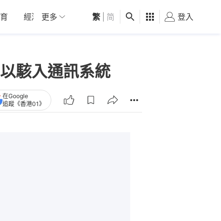
育
經濟
更多
01深圳
繁
觀點
|
简
健康
好食玩飛
登入
女
以駭入通訊系統
在Google
追蹤《香港01》