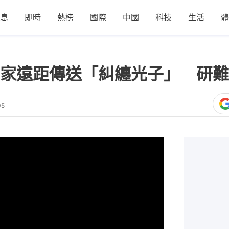
息
即時
熱榜
國際
中國
科技
生活
體
家遠距傳送「糾纏光子」 研難
05