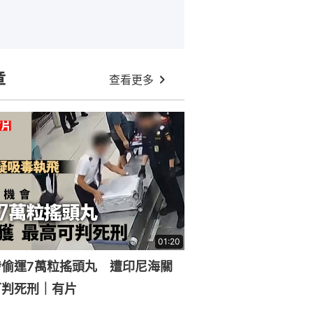
章
查看更多
01:20
涉偷運7萬粒搖頭丸 遭印尼海關
可判死刑｜有片