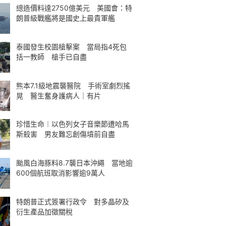
總造價料達2750億美元 美國會：特
朗普級戰艦將是國史上最貴軍艦
泰國發生校園槍擊案 當局指4死包
括一教師 槍手已自盡
熊本7.1級地震襲醫院 手術室劇烈搖
晃 醫生奮身護病人｜有片
珍惜生命︱以色列女子音樂節遭哈馬
斯殺害 男友難忘創傷墳前自盡
颱風白海豚料8.7襲日本沖繩 當地逾
600個航班取消影響逾9萬人
特朗普正式簽署行政令 對多晶矽及
衍生產品加徵關稅