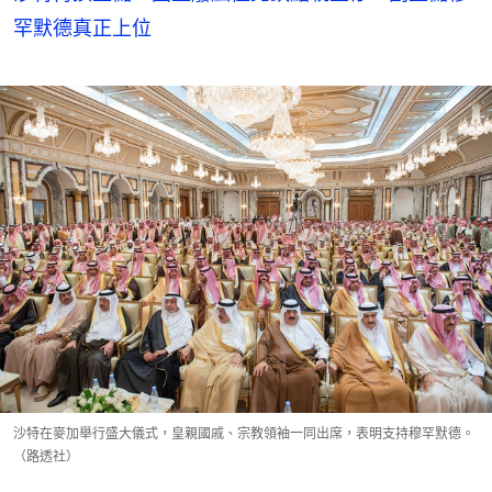
罕默德真正上位
沙特在麥加舉行盛大儀式，皇親國戚、宗教領袖一同出席，表明支持穆罕默德。
（路透社）