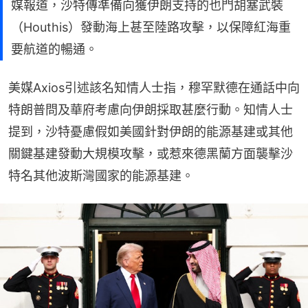
媒報道，沙特傳準備向獲伊朗支持的也門胡塞武裝
（Houthis）發動海上甚至陸路攻擊，以保障紅海重
要航道的暢通。
美媒Axios引述該名知情人士指，穆罕默德在通話中向
特朗普問及華府考慮向伊朗採取甚麼行動。知情人士
提到，沙特憂慮假如美國針對伊朗的能源基建或其他
關鍵基建發動大規模攻擊，或惹來德黑蘭方面襲擊沙
特名其他波斯灣國家的能源基建。