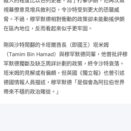
敵人的程度比以色列更甚。為了打擊伊朗，他再次無
視幕僚意見增兵敘利亞，令沙特受到更大的恐襲威
脅。不過，穆罕默德相對衝動的政策卻未能動搖伊朗
在區內地位，反而看起來似乎更牢固。
剛與沙特鬧翻的卡塔爾酋長（即國王）塔米姆
（Tamim Bin Hamad）與穆罕默德同輩，他曾批評穆
罕默德獨斷及缺乏周詳計劃的政策，終令沙特衰落。
塔米姆的見解或有偏頗，但英國《獨立報》也曾引述
德國情報人員描述，穆罕默德「是個會為阿拉伯世界
帶來不穩的政治賭徙。」