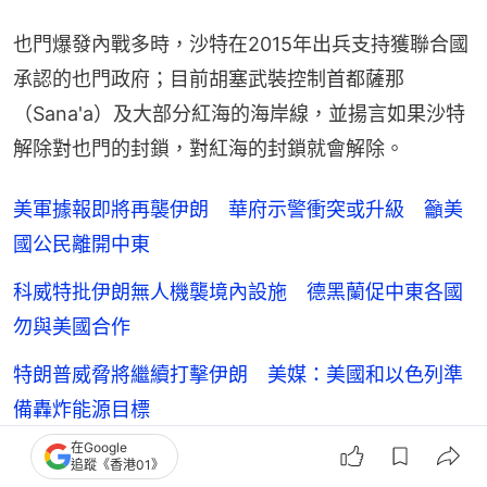
也門爆發內戰多時，沙特在2015年出兵支持獲聯合國
承認的也門政府；目前胡塞武裝控制首都薩那
（Sana'a）及大部分紅海的海岸線，並揚言如果沙特
解除對也門的封鎖，對紅海的封鎖就會解除。
美軍據報即將再襲伊朗 華府示警衝突或升級 籲美
國公民離開中東
科威特批伊朗無人機襲境內設施 德黑蘭促中東各國
勿與美國合作
特朗普威脅將繼續打擊伊朗 美媒：美國和以色列準
備轟炸能源目標
在Google
追蹤《香港01》