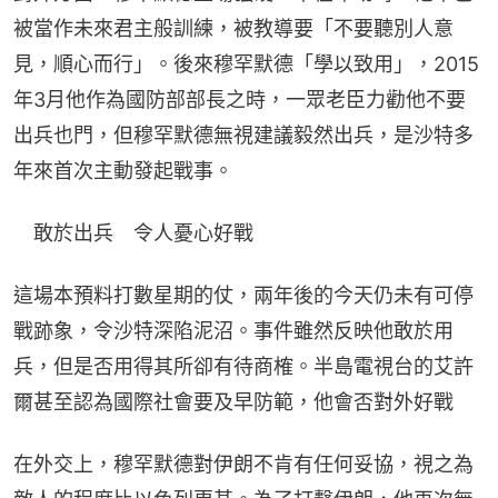
被當作未來君主般訓練，被教導要「不要聽別人意
見，順心而行」。後來穆罕默德「學以致用」，2015
年3月他作為國防部部長之時，一眾老臣力勸他不要
出兵也門，但穆罕默德無視建議毅然出兵，是沙特多
年來首次主動發起戰事。
　敢於出兵　令人憂心好戰
這場本預料打數星期的仗，兩年後的今天仍未有可停
戰跡象，令沙特深陷泥沼。事件雖然反映他敢於用
兵，但是否用得其所卻有待商榷。半島電視台的艾許
爾甚至認為國際社會要及早防範，他會否對外好戰
在外交上，穆罕默德對伊朗不肯有任何妥協，視之為