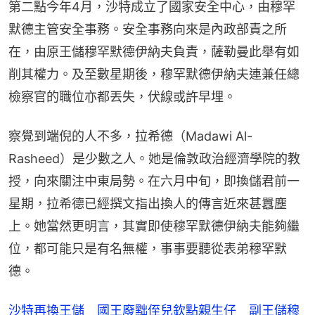
第二點今年4月，沙特成立了國家安全中心，由穆罕
默德主管安全事務。安全事務向來是內政部責之所
在，由原王儲穆罕默德伊納夫負責，薩勒曼此舉有如
削其權力。及至數星期後，穆罕默德伊納夫連兼任總
檢察官的職位亦都丟失，伏線或許早埋。
察覺到端倪的人不多，拉希德（Madawi Al-
Rasheed）是少數之人。她是倫敦政治經濟學院的教
授，向來關注中東局勢。在六月中旬，即換儲君前一
星期，拉希德已經撰文指出換人的傳言近來甚囂塵
上。她當然更明言，其實即使穆罕默德伊納夫能夠繼
位，都可能只是有名無權，事事要聽從表弟穆罕默
德。
沙特再換王儲 國王廢黜侄兒欽點親生仔 副王儲穆