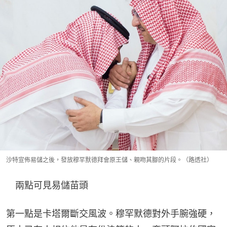
沙特宣佈易儲之後，發放穆罕默德拜會原王儲、親吻其腳的片段。（路透社）
　兩點可見易儲苗頭
第一點是卡塔爾斷交風波。穆罕默德對外手腕強硬，