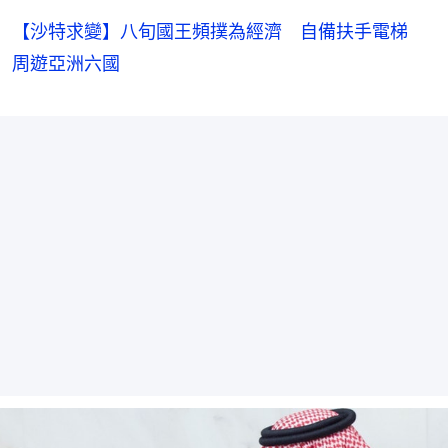
【沙特求變】八旬國王頻撲為經濟 自備扶手電梯
周遊亞洲六國