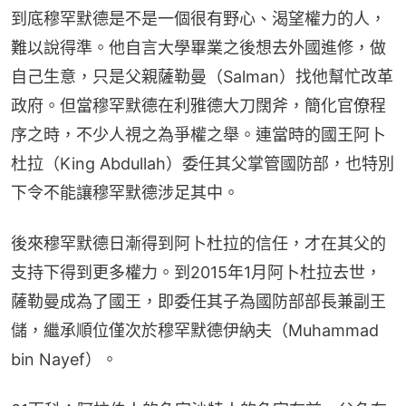
到底穆罕默德是不是一個很有野心、渴望權力的人，
難以說得準。他自言大學畢業之後想去外國進修，做
自己生意，只是父親薩勒曼（Salman）找他幫忙改革
政府。但當穆罕默德在利雅德大刀闊斧，簡化官僚程
序之時，不少人視之為爭權之舉。連當時的國王阿卜
杜拉（King Abdullah）委任其父掌管國防部，也特別
下令不能讓穆罕默德涉足其中。
後來穆罕默德日漸得到阿卜杜拉的信任，才在其父的
支持下得到更多權力。到2015年1月阿卜杜拉去世，
薩勒曼成為了國王，即委任其子為國防部部長兼副王
儲，繼承順位僅次於穆罕默德伊納夫（Muhammad 
bin Nayef）。