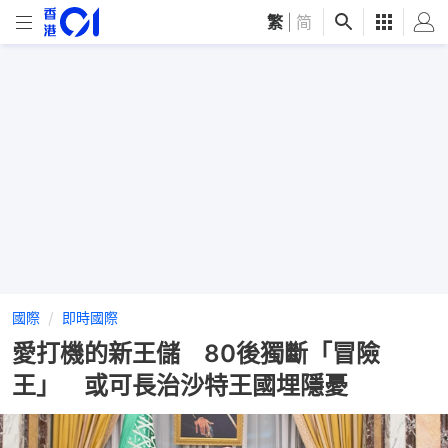
繁
|
简
國際
即時國際
愛打機的新王儲 80後獨斷「冒險
王」 或可長治沙特王國埋隱憂