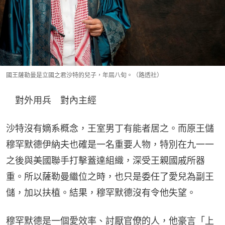
國王薩勒曼是立國之君沙特的兒子，年屆八旬。（路透社）
　對外用兵　對內主經
沙特沒有嫡系概念，王室男丁有能者居之。而原王儲
穆罕默德伊納夫也確是一名重要人物，特別在九一一
之後與美國聯手打擊蓋達組織，深受王親國戚所器
重。所以薩勒曼繼位之時，也只是委任了愛兒為副王
儲，加以扶植。結果，穆罕默德沒有令他失望。
穆罕默德是一個愛效率、討厭官僚的人，他豪言「上