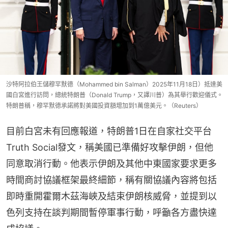
沙特阿拉伯王儲穆罕默德（Mohammed bin Salman）2025年11月18日）抵達美
國白宮進行訪問，總統特朗普（Donald Trump，又譯川普）為其舉行歡迎儀式。
特朗普稱，穆罕默德承諾將對美國投資額增加到1萬億美元。（Reuters）
目前白宮未有回應報道，特朗普1日在自家社交平台
Truth Social發文，稱美國已準備好攻擊伊朗，但他
同意取消行動。他表示伊朗及其他中東國家要求更多
時間商討協議框架最終細節，稱有關協議內容將包括
即時重開霍爾木茲海峽及結束伊朗核威脅，並提到以
色列支持在談判期間暫停軍事行動，呼籲各方盡快達