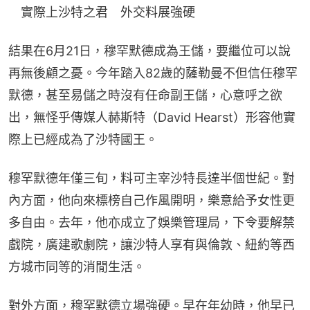
　實際上沙特之君　外交料展強硬
結果在6月21日，穆罕默德成為王儲，要繼位可以說
再無後顧之憂。今年踏入82歲的薩勒曼不但信任穆罕
默德，甚至易儲之時沒有任命副王儲，心意呼之欲
出，無怪乎傳媒人赫斯特（David Hearst）形容他實
際上已經成為了沙特國王。
穆罕默德年僅三旬，料可主宰沙特長達半個世紀。對
內方面，他向來標榜自己作風開明，樂意給予女性更
多自由。去年，他亦成立了娛樂管理局，下令要解禁
戲院，廣建歌劇院，讓沙特人享有與倫敦、紐約等西
方城市同等的消閒生活。
對外方面，穆罕默德立場強硬。早在年幼時，他早已