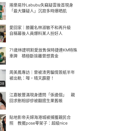
捲樂易玲Labubu失竊疑雲後首現身
「最大嫌疑人」沉寂多時爆晒肌
愛回家｜滕麗名林淑敏不和再升級
自稱幕後人員爆料某人扮好人
71歲林建明割愛放售保時捷連KM特殊
車牌 積極斷捨離曾想賣金
周美鳳專訪｜曾被渣男騙情簽紙半年
被出軌：嘩，晴天霹靂！
:38
江嘉敏豐滿現身遭問「係邊個」 親
回求刪相卻慘被翻搲生果舊帳
貼地影帝夫婦海港城被捕獲親民合
照 教擺pose零架子：超級nice