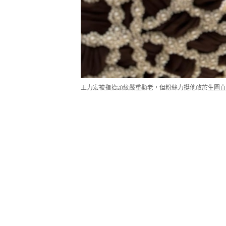
王力宏被指抬頭紋嚴重顯老，但粉絲力挺他敢於生圖直