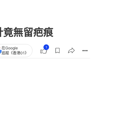
針竟無留疤痕
1
在Google
追蹤《香港01》