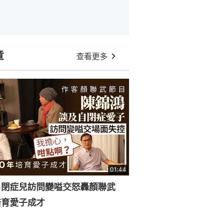
章
查看更多
01:44
自閉症兒訪問變嗌交怒轟顏聯武
培育愛子成才