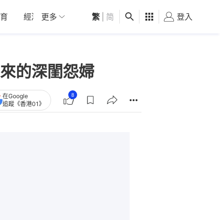
育
經濟
更多
01深圳
繁
觀點
|
简
健康
好食玩飛
登入
女
來的深閨怨婦
8
在Google
追蹤《香港01》