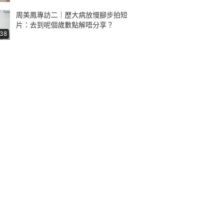
周美鳳專訪二｜歷大病放慢腳步拍短
片：去到呢個歲數點解唔分享？
:38