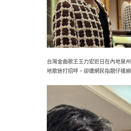
台灣金曲歌王王力宏近日在內地泉州開騷
地歌迷打招呼，卻遭網民指靚仔樣崩