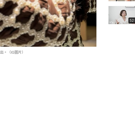
52
出。（IG圖片）