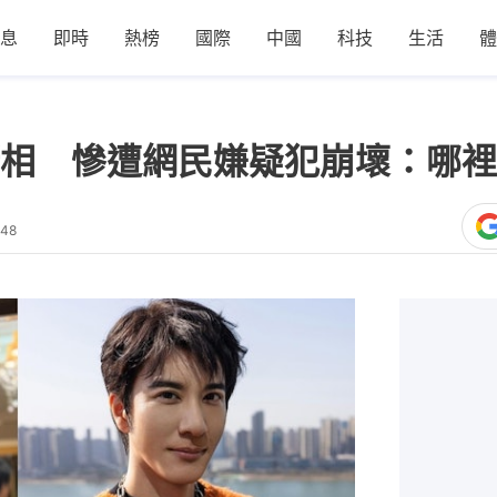
息
即時
熱榜
國際
中國
科技
生活
體
相 慘遭網民嫌疑犯崩壞：哪裡
:48