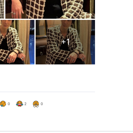
+
1
0
2
0