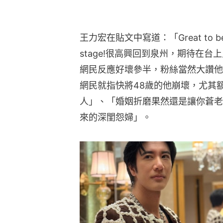
王力宏在貼文中寫道：「Great to be back
stage!很高興回到泉州，期待在
網民反應好壞參半，粉絲當然大讚他
網民就指快將48歲的他崩壞，尤其
人」、「婚姻折磨果然還是讓你蒼老了」、「
來的深閨怨婦」。