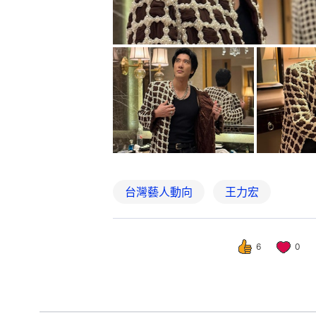
台灣藝人動向
王力宏
6
0