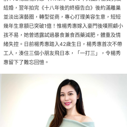
結婚，翌年拍完《十八年後的終極告白》後約滿離巢
並淡出演藝圈，轉型從商，專心打理美容生意，短短
幾年生意額已突破1億！惟楊秀惠嫁入豪門後嘆照顧小
孩不易，她曾透露試過暴食兼食西藥減肥，體重及情
緒失控。日前楊秀惠踏入42歲生日，楊秀惠首次不帶
工人，湊住三個小朋友飛日本，「一打三」，令楊秀
惠留下了難忘回憶。