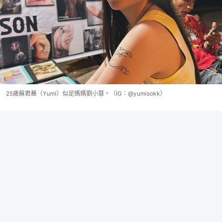
25歲蘇君蕎（Yumi）似足媽媽劉小慧。（IG：@yumisokk）