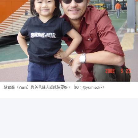
蘇君蕎（Yumi）與爸爸蘇志威感情要好。（IG：@yumisokk）