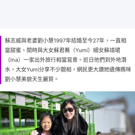
蘇志威與老婆劉小慧1997年結婚至今27年，一直相
當甜蜜，閒時與大女蘇君蕎（Yumi）細女蘇靖珺
（Ina）一家出外旅行相當寫意。近日他們到外地潛
水，大女Yumi分享不少靚相，網民更大讚她遺傳媽咪
劉小慧美貌天生麗質。