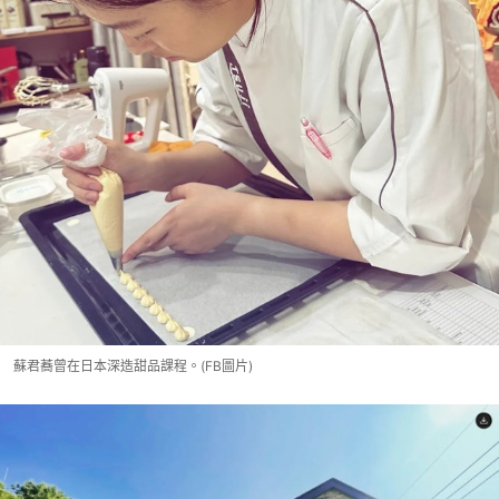
蘇君蕎曾在日本深造甜品課程。(FB圖片)