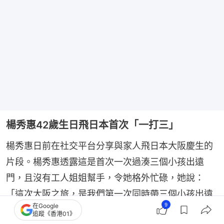
楊秀惠42歲生日飛日本首次「一打三」
楊秀惠日前在社交平台分享與家人飛日本大阪慶生的
片段。楊秀惠透露這是首次一次過湊三個小孩出遠
門，且沒有工人姐姐幫手，令她格外忙碌，她說：
「這次大阪之旅，是我們第一次同時帶三個小孩出遠
9
在Google
門（6歲、4歲、18個月），也是第一次沒有工人姐姐
追蹤《香港01》