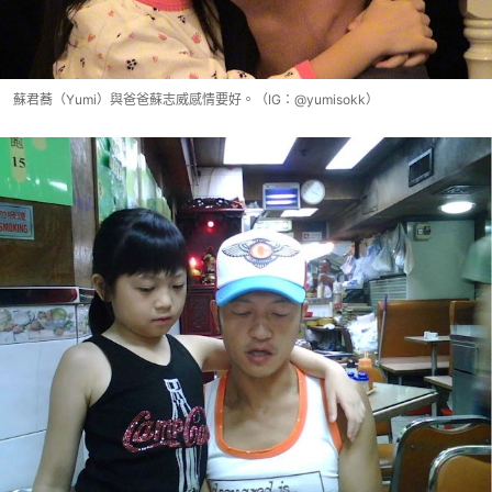
蘇君蕎（Yumi）與爸爸蘇志威感情要好。（IG：@yumisokk）