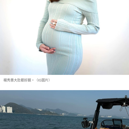
楊秀惠大肚都好靚。（IG圖片）