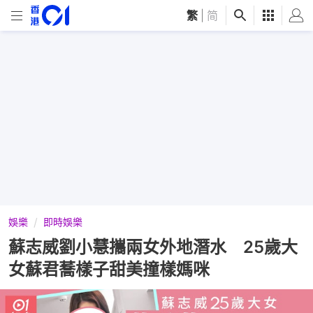
繁
|
简
娛樂
即時娛樂
蘇志威劉小慧攜兩女外地潛水 25歲大
女蘇君蕎樣子甜美撞樣媽咪