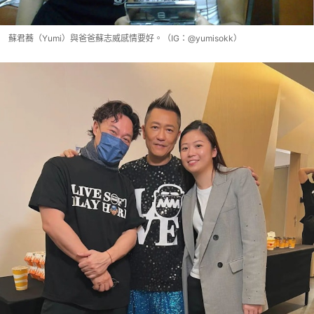
蘇君蕎（Yumi）與爸爸蘇志威感情要好。（IG：@yumisokk）