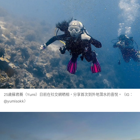
25歲蘇君蕎（Yumi）日前在社交網晒相，分享首次到外地潛水的喜悅。（IG：
@yumisokk）