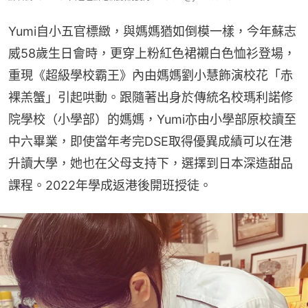
Yumi自小五官標緻，與媽媽猶如倒模一樣，今年蘇志
威58歲生日會時，更穿上粉紅色裙襯白色恤衫登場，
重現《超級學校霸王》內由媽媽劉小慧飾演校花「赤
裸羔蟹」引起哄動。跟隨著出身於傳統名校瑪利諾修
院學校（小學部）的媽媽，Yumi亦由小學部原校讀至
中六畢業，即使當年考完DSE取得優異成績可以在港
升讀大學，她也在父母支持下，選擇到日本深造甜品
課程。2022年學成返港後開班授徒。