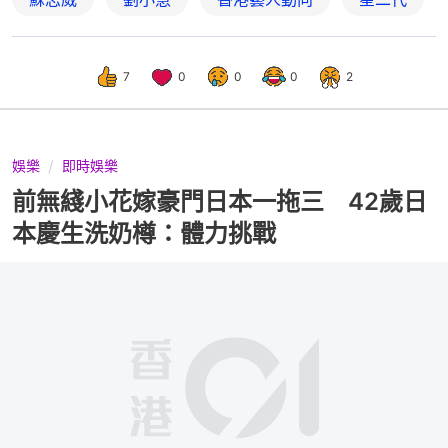
7
0
0
0
2
娛樂
即時娛樂
前無綫小花嫁豪門日本一拖三 42歲日
本慶生洗奶樽：體力挑戰