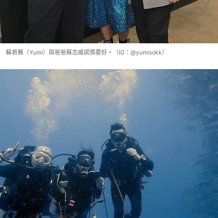
蘇君蕎（Yumi）與爸爸蘇志威感情要好。（IG：@yumisokk）