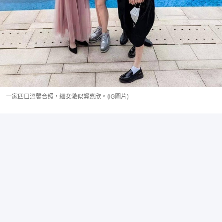
一家四口溫馨合照，細女激似龔嘉欣。(IG圖片)