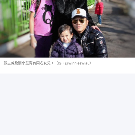
蘇志威及劉小慧育有兩名女兒。（IG：@winnieswlau）