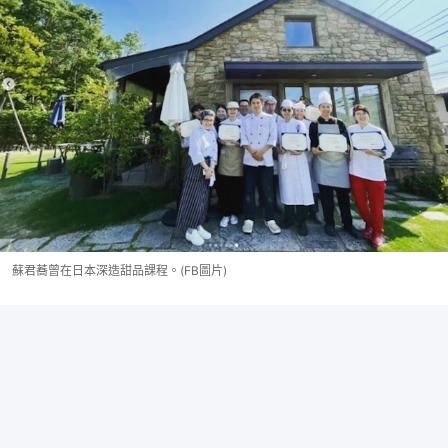
蘇君蕎曾在日本深造甜品課程。(FB圖片)