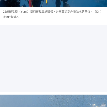
25歲蘇君蕎（Yumi）日前在社交網晒相，分享首次到外地潛水的喜悅。（IG：
@yumisokk）