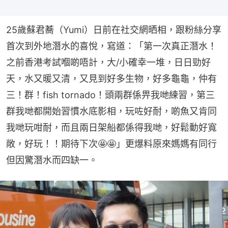
25歲蘇君蕎（Yumi）日前在社交網晒相，跟粉絲分享
首次到外地潛水的喜悅，寫道：「第一次真正潛水！
之前香港考試嗰啲唔計，大/小確幸一堆，日日勁好
天，水又暖又清，又見到好多生物，好多龜龜，仲有
三！群！fish tornado！頭兩群係畀我哋練習，第三
群我哋都開始習慣水底影相，玩咗好耐，啲魚又肯同
我哋玩咁耐，而且兩日架船都係得我哋，好鬆動好寬
敞，好玩！！期待下次🤩🤩」更爆料原來媽媽有同行
但因驚潛水而四缺一。