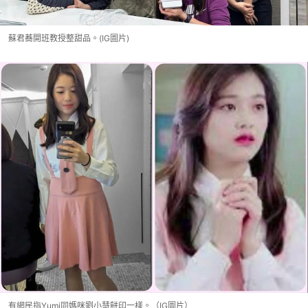
蘇君蕎開班教授整甜品。(IG圖片)
有網民指Yumi同媽咪劉小慧餅印一樣。（IG圖片）