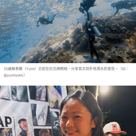
25歲蘇君蕎（Yumi）日前在社交網晒相，分享首次到外地潛水的喜悅。（IG：
@yumisokk）