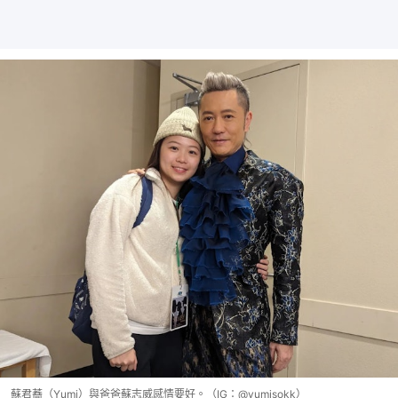
蘇君蕎（Yumi）與爸爸蘇志威感情要好。（IG：@yumisokk）