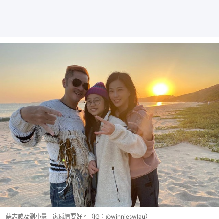
蘇志威及劉小慧一家感情要好。（IG：@winnieswlau）