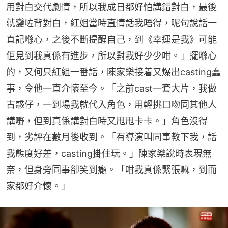
用對白交代劇情，所以我成日都好怕講錯對白，最後
就變咗背對白，紅姐當時直情話我唔得，呢句說話一
直記喺心，之後不斷提醒自己，到《幸運是我》可能
佢見到我真係有進步，所以對我好少少咁。」擺喺心
的，又何只紅組一番話，陳家樂接着又爆出casting蠢
事，令他一直介懷至今。「之前cast一套大片，我做
古惑仔，一到場我就代入角色，用輕挑口吻同其他人
講嘢，但到真係講對白時又甩甩卡卡。」角色沒得
到，劣評在數月後收到。「有導演叫同事教下我，話
我態度好差，casting掛住玩。」陳家樂說時表現無
奈，但身旁同事卻笑到癲。「咁我真係緊張嘛，到而
家都好介懷。」