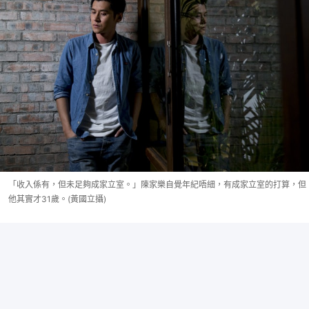
「收入係有，但未足夠成家立室。」陳家樂自覺年紀唔細，有成家立室的打算，但
他其實才31歲。(黃國立攝)