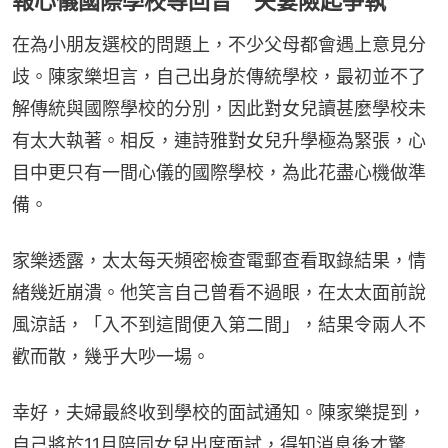
報心儀國際學校等回音 夫妻險起爭執
在為小朋友選校的問題上，不少父母都會遇上意見分
歧。陳家樂坦言，自己出身於傳統學校，最初並不了
解傳統與國際學校的分別，因此對女兒讀甚麼學校未
有太大執著。相反，連詩雅對女兒升學極為緊張，心
目中更只有一間心儀的國際學校，為此花盡心機做準
備。
家樂透露，太太每天頻密檢查電郵查看取錄結果，情
緒幾近崩潰。他笑言自己曾看不過眼，在太太面前說
風涼話，「入不到這間便入第二間」，結果令兩人不
歡而散，幾乎大吵一場。
幸好，夫婦最終收到學校的面試通知。陳家樂提到，
自己將於11月陪同女兒出席面試，得知消息後才驚