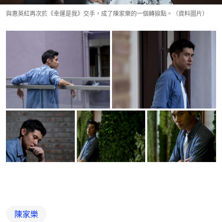
與惠英紅再次於《幸運是我》交手，成了陳家樂的一個轉捩點。（資料圖片）
陳家樂