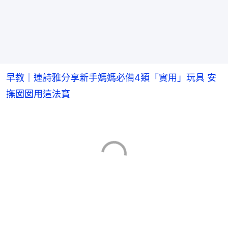
早教｜連詩雅分享新手媽媽必備4類「實用」玩具 安
撫囡囡用這法寶