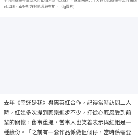
早前與黎耀祥及姜大衛拍攝新劇《逆緣》，陳家樂原先十分擔心跟黎耀祥沒有話題
可以聊，幸好對方對他照顧有加。（ig圖片)
去年《幸運是我》與惠英紅合作，記得當時訪問二人
時，紅姐多次提到家樂進步不少，打從心底感受到前
輩的關懷，舊事重提，當事人也笑着表示與紅姐是一
種緣份。「之前有一套作品係做佢個仔，當時係需要