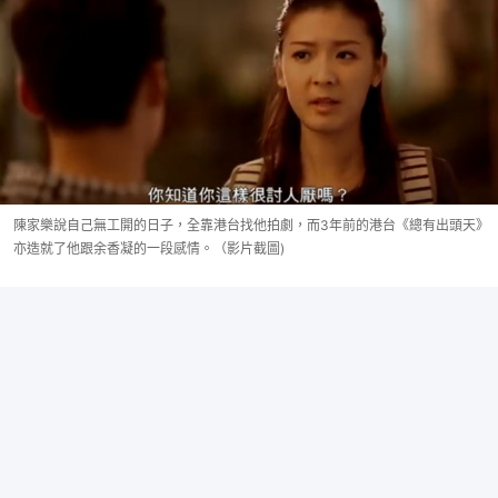
陳家樂說自己無工開的日子，全靠港台找他拍劇，而3年前的港台《總有出頭天》
亦造就了他跟余香凝的一段感情。（影片截圖)