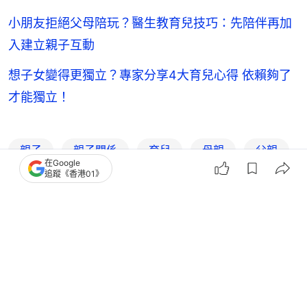
小朋友拒絕父母陪玩？醫生教育兒技巧：先陪伴再加
入建立親子互動
想子女變得更獨立？專家分享4大育兒心得 依賴夠了
才能獨立！
親子
親子關係
育兒
母親
父親
在Google
追蹤《香港01》
陳家樂
連詩雅
4
0
0
0
0
娛樂
即時娛樂