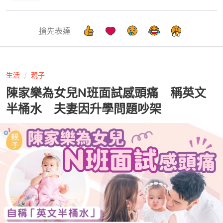
搶先表達
生活
親子
陳家樂為女兒N班面試感頭痛 稱英文
半桶水 夫妻因升學問題吵架