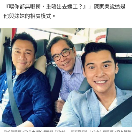
『喂你都無嘢撈，重唔出去返工？』」陳家樂說這是
他與妹妹的相處模式。