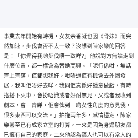
事業去年開始有轉機，女友余香凝也因《骨妹》而突
然加速，步伐會否不太一致？沒想到陳家樂的回答
是：「你覺得我哋步伐唔一致咩?」他說對方無論走到
什麼位置，都一樣會為替她高興。「呢行係咁，無話
齊上齊落，佢都想我好，咁唔通佢有機會去外國發
展，我叫佢唔好去咩。我同佢真係好鍾意做戲，有時
搭搭下火車，會扮唔識或者好耐無見，又或者我收到
劇本，會一齊睇，佢會俾到一啲女性角度的意見我，
很多東西可以交流。」拍拖兩年多，感情穩定，陳家
樂甚至已有成家立室的打算，一來是因為身邊朋友都
已擁有自己的家庭，二來他認為藝人也可以有常人的