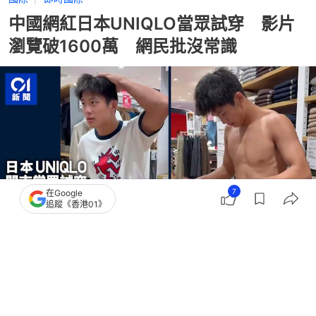
中國網紅日本UNIQLO當眾試穿 影片
瀏覽破1600萬 網民批沒常識
7
在Google
追蹤《香港01》
撰文：
聯合新聞網
出版：
2026-07-05 12:00
更新：
2026-07-13 14:37