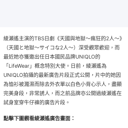
綾瀨遙主演的TBS日劇《天國與地獄～瘋狂的2人～》
（天國と地獄〜サイコな2人〜）深受觀眾歡迎，而
最近她亦獲邀出任日本國民品牌UNIQLO的
「LifeWear」概念特別大使。日前，綾瀨遙為
UNIQLO拍攝的最新廣告片段正式公開，片中的她因
為恤衫被濺濕而除去外衣單以白色小背心示人，盡顯
完美身段，非常誘人，而之前品牌亦公開過綾瀨遙在
試身室穿牛仔褲的廣告片段。
點擊下圖觀看綾瀨遙廣告畫面：