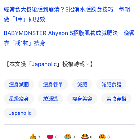
經常食大餐後腫到崩潰？3招消水腫飲食技巧 每朝
做「1事」即見效
BABYMONSTER Ahyeon 5招腹肌養成減肥法 晚餐
靠「戒1物」瘦身
【本文獲「
Japaholic
」授權轉載。】
瘦身減肥
瘦身餐單
減肥
減肥食譜
星級瘦身
綾瀨遙
瘦身美容
美妝穿搭
Japaholic
3
0
0
0
0