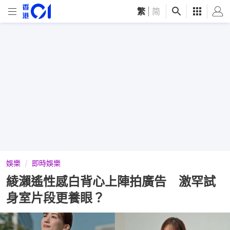
繁
|
简
娛樂
即時娛樂
綾瀨遙性感白背心上陣拍廣告 激罕試
身室片段更養眼？