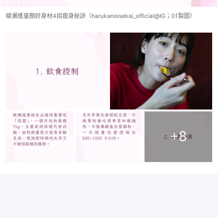
綾瀨遙童顏好身材4招瘦身秘訣（harukanoisekai_official@IG；01製圖）
+
8