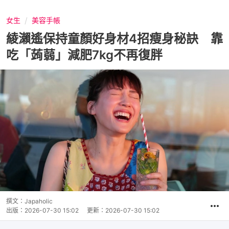
女生
美容手帳
綾瀨遙保持童顏好身材4招瘦身秘訣 靠
吃「蒟蒻」減肥7kg不再復胖
撰文：
Japaholic
出版：
2026-07-30 15:02
更新：
2026-07-30 15:02