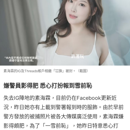
素海霖的IG及Threads帳戶相繼「冚旗」被封。（截圖）
嫌警員影得肥 悉心打扮報到雪前恥
失去IG陣地的素海霖，目前仍在Facebook更新近
況，昨日她亦有上載到警署報到時的服飾。由於早前
警方發放的被捕照片被各大傳媒廣泛使用，素海霖嫌
影得頗肥，為了「一雪前恥」，她昨日特意悉心打