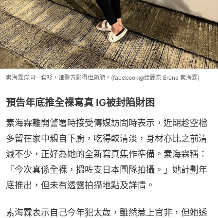
素海霖穿同一套衫，嫌警方影得佢頗肥。(facebook@絵麗奈 Erena 素海霖)
預告年底推全裸寫真 IG被封陷財困
素海霖離開警署時接受傳媒訪問時表示，近期趁空檔
多留在家中親自下廚，吃得較清淡，身材亦比之前清
減不少，正好為她的全新寫真集作準備。素海霖稱：
「今次真係全裸，搵咗支日本團隊拍攝。」她計劃年
底推出，但未有透露拍攝地點及詳情。
素海霖表示自己今年犯太歲，雖然惹上官非，但她透