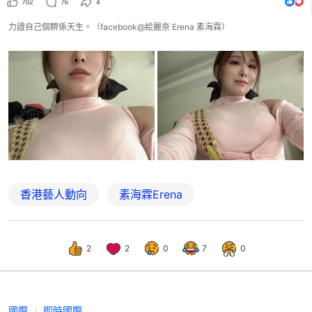
力證自己個睤係天生。（facebook@絵麗奈 Erena 素海霖）
香港藝人動向
素海霖Erena
2
2
0
7
0
國際
即時國際