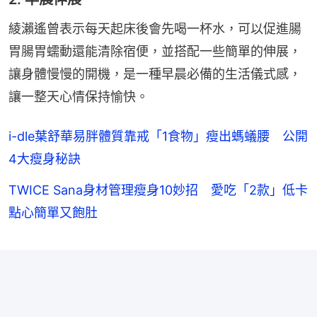
綾瀨遙曾表示每天起床後會先喝一杯水，可以促進腸
胃腸胃蠕動還能清除宿便，並搭配一些簡單的伸展，
讓身體慢慢的開機，是一種早晨必備的生活儀式感，
讓一整天心情保持愉快。
i-dle葉舒華易胖體質靠戒「1食物」瘦出螞蟻腰 公開
4大瘦身秘訣
TWICE Sana身材管理瘦身10妙招 愛吃「2款」低卡
點心簡單又飽肚