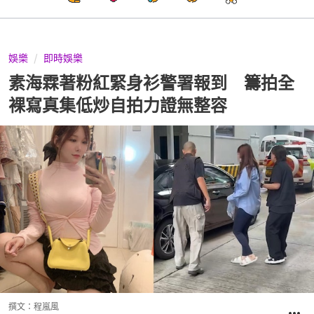
娛樂
即時娛樂
素海霖著粉紅緊身衫警署報到 籌拍全
裸寫真集低炒自拍力證無整容
撰文：
程嵐風