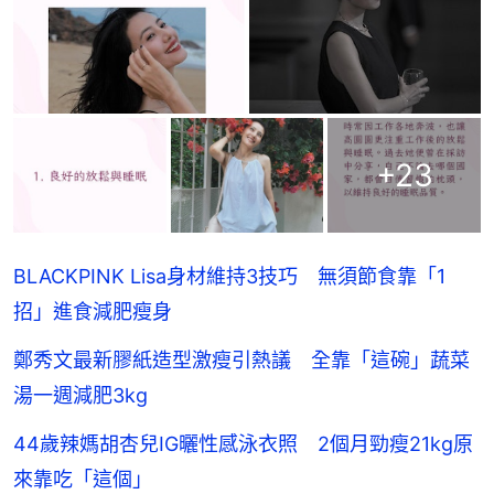
+
23
BLACKPINK Lisa身材維持3技巧 無須節食靠「1
招」進食減肥瘦身
鄭秀文最新膠紙造型激瘦引熱議 全靠「這碗」蔬菜
湯一週減肥3kg
44歲辣媽胡杏兒IG曬性感泳衣照 2個月勁瘦21kg原
來靠吃「這個」