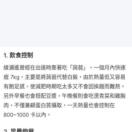
1. 飲食控制
綾瀨遙曾經在出道時靠著吃「蒟蒻」，一個月內快速
瘦 7kg，主要是將蒟蒻代替白飯，由於熱量低又容易
有飽足感，使減肥時期吃太多又不會因挨餓而難熬。
另外早餐也會搭配豆漿，午晚餐則會吃燙青菜和雞胸
肉，不僅兼顧蛋白質攝取，一天熱量也會控制在
800~1000 卡以內。
2. 早晨伸展