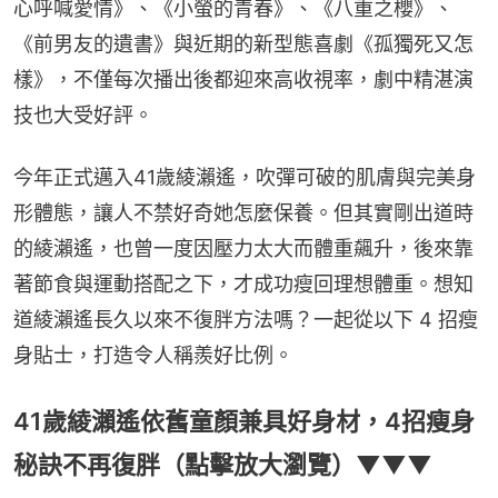
心呼喊愛情》、《小螢的青春》、《八重之櫻》、
《前男友的遺書》與近期的新型態喜劇《孤獨死又怎
樣》，不僅每次播出後都迎來高收視率，劇中精湛演
技也大受好評。
今年正式邁入41歲綾瀨遙，吹彈可破的肌膚與完美身
形體態，讓人不禁好奇她怎麼保養。但其實剛出道時
的綾瀨遙，也曾一度因壓力太大而體重飆升，後來靠
著節食與運動搭配之下，才成功瘦回理想體重。想知
道綾瀨遙長久以來不復胖方法嗎？一起從以下 4 招瘦
身貼士，打造令人稱羨好比例。
41歲綾瀨遙依舊童顏兼具好身材，4招瘦身
秘訣不再復胖（點擊放大瀏覽）▼▼▼