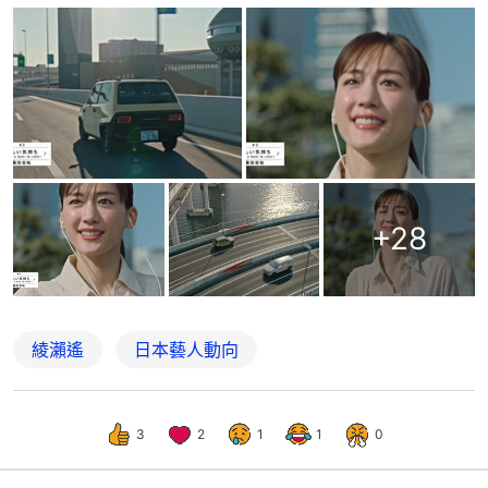
+
28
綾瀨遙
日本藝人動向
3
2
1
1
0