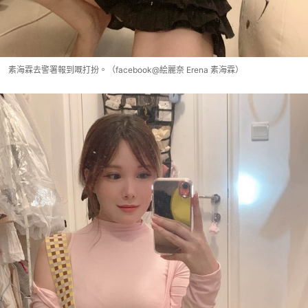
素海霖去警署報到嘅打扮。（facebook@絵麗奈 Erena 素海霖）