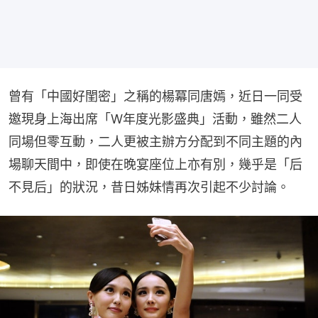
曾有「中國好閨密」之稱的楊冪同唐嫣，近日一同受
邀現身上海出席「W年度光影盛典」活動，雖然二人
同場但零互動，二人更被主辦方分配到不同主題的內
場聊天間中，即使在晚宴座位上亦有別，幾乎是「后
不見后」的狀況，昔日姊妹情再次引起不少討論。