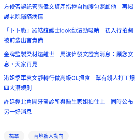
方俊否認託管張偉文資產指控自掏腰包照顧他 再揭
護老院隱瞞病情
「卜卜脆」羅皓誼護士look動漫勁吸睛 初入行拍劇
被前輩出言責備
金牌監製梁材遠離世 馬浚偉發文證實消息：願您安
息，天家再見
港姐季軍袁文靜轉行做高級OL搵食 幫有錢人打工爆
四大潛規則
許廷鏗北角開牙醫診所與醫生家姐拍住上 同時公布
另一好消息
楊冪
內地藝人動向