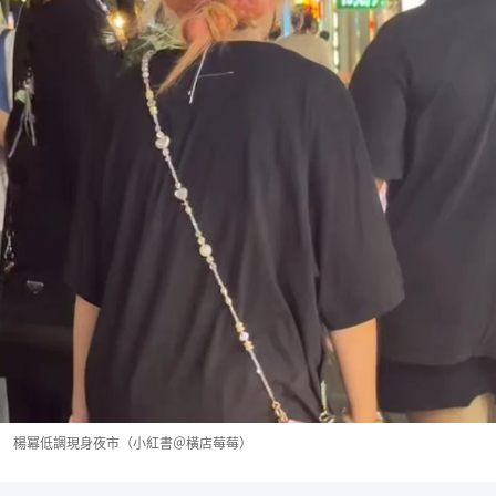
楊冪低調現身夜市（小紅書＠橫店莓莓）