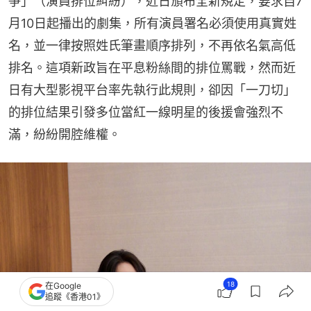
爭」（演員排位糾紛），近日頒布全新規定，要求自7
月10日起播出的劇集，所有演員署名必須使用真實姓
名，並一律按照姓氏筆畫順序排列，不再依名氣高低
排名。這項新政旨在平息粉絲間的排位罵戰，然而近
日有大型影視平台率先執行此規則，卻因「一刀切」
的排位結果引發多位當紅一線明星的後援會強烈不
滿，紛紛開腔維權。
18
在Google
追蹤《香港01》