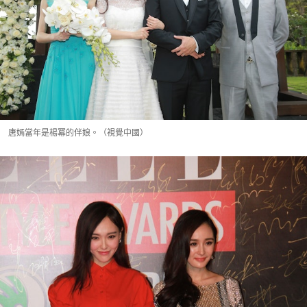
唐嫣當年是楊冪的伴娘。（視覺中國）