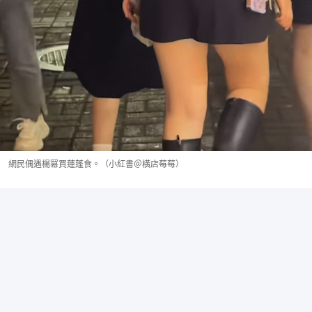
網民偶遇楊冪買蓮蓬食。（小紅書＠橫店莓莓）