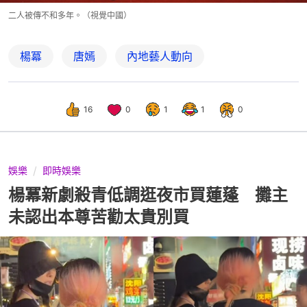
二人被傳不和多年。（視覺中國）
楊冪
唐嫣
內地藝人動向
16
0
1
1
0
娛樂
即時娛樂
楊冪新劇殺青低調逛夜市買蓮蓬 攤主
未認出本尊苦勸太貴別買