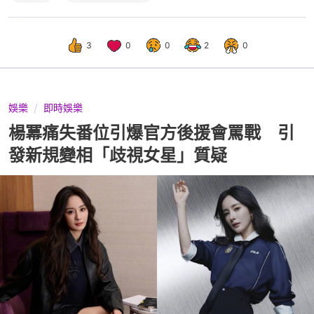
3
0
0
2
0
娛樂
即時娛樂
楊冪痛失番位引爆官方後援會罵戰 引
發新規變相「歧視女星」質疑