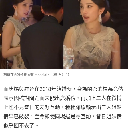
楊冪在內場不斷與他人social。（微博圖片）
而唐嫣與羅晉在2018年結婚時，身為閨密的楊冪竟然
表示因檔期問題而未能出席婚禮，再加上二人在微博
上也不見昔日的友好互動，種種跡象顯示出二人姐妹
情早已破裂，至今即使同場還是零互動，昔日姐妹情
似乎回不去了。