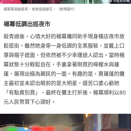
楊冪電視劇殺青，老妝接過獻花。（微博圖片）
楊冪低調出巡夜市
殺青過後，心情大好的楊冪攜同助手現身橫店夜市放
鬆逛街。雖然她身穿一身低調的全黑服裝，並戴上口
罩與帽子遮面，但依然被不少幸運途人認出。當時楊
冪狀態十分輕鬆自在，手裏拿著剛買的檸檬水與蓮
蓬，展現出極為親民的一面。有趣的是，賣蓮蓬的攤
主最初並未認出眼前的是大明星，還苦口婆心勸她
「有點貴別買」，最終在攤主打折後，楊冪順利以80
元人民幣買下心頭好。