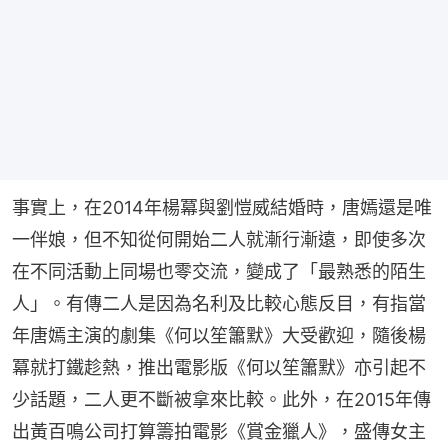
事實上，在2014年楊冪與劉愷威結婚時，唐嫣還是唯
一伴娘，但不知從何開始二人就漸行漸遠，即使多次
在不同活動上同場也零交流，變成了「最熟悉的陌生
人」。有傳二人是因為名利及比較心態反目，有指當
年唐嫣主演的劇集《何以笙簫默》大受歡迎，隨後楊
冪就打鐵趁熱，推出電影版《何以笙簫默》亦引起不
少話題，二人更不斷被拿來比較。此外，在2015年傳
出黃百鳴公司打算籌拍電影《賞金獵人》，盛傳女主