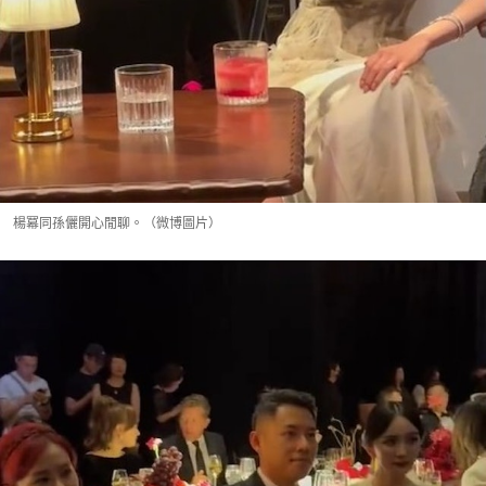
楊冪同孫儷開心閒聊。（微博圖片）