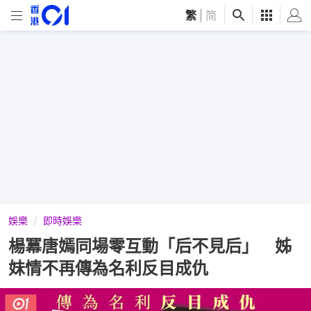
繁
|
简
娛樂
即時娛樂
楊冪唐嫣同場零互動「后不見后」 姊
妹情不再傳為名利反目成仇