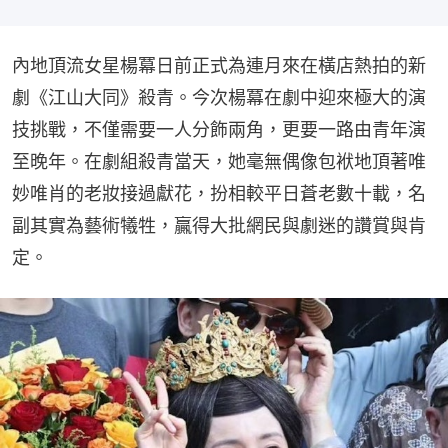
內地頂流女星楊冪日前正式為連月來在橫店熱拍的新
劇《江山大同》殺青。今次楊冪在劇中迎來極大的演
技挑戰，不僅需要一人分飾兩角，更要一路由青年演
至晚年。在劇組殺青當天，她毫無偶像包袱地頂著唯
妙唯肖的老妝接過獻花，扮相較平日蒼老數十載，名
副其實為藝術犧牲，贏得大批網民與劇迷的讚賞與肯
定。