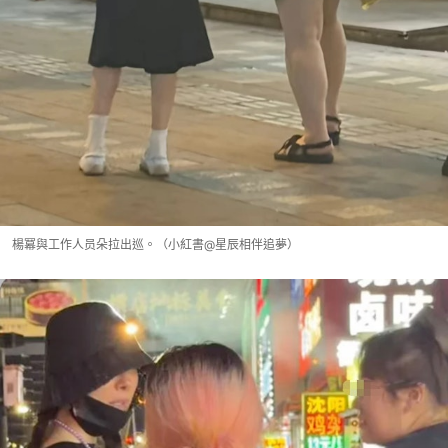
楊冪與工作人员朵拉出巡。（小紅書@星辰相伴追夢）