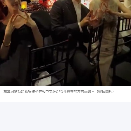
楊冪同劉詩詩獲安排坐在W中文版CEO孫賽賽的左右兩邊。（微博圖片）