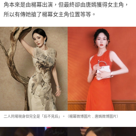
角本來是由楊冪出演，但最終卻由唐嫣獲得女主角，
所以有傳她搶了楊冪女主角位置等等。
二人同場現身但完全是「后不見后」。（楊冪微博圖片﹑唐嫣微博圖片）