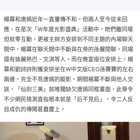
楊冪和唐嫣近年一直屢傳不和，但兩人至今從未回
應，在是次「W年度光影盛典」活動中，她們雖同場
但就零互動，更被主辦方安排到不同主題的內場聊天
間中，楊冪在聊天間中不斷與在旁的孫儷閒聊，同場
還有迪麗熱巴、文淇等人。而在晚宴座位安排上，楊
冪和劉詩詩則獲安排坐在W中文版CEO孫賽賽的左右
兩邊，完全不見唐嫣的蹤影，期間楊冪不斷與他人交
談，「仙劍三美」就唯獨缺欠唐嫣同框畫面，此舉令
不少網民猜測直指根本就是「后不見后」，令二人反
目成仇的傳聞甚囂塵上。