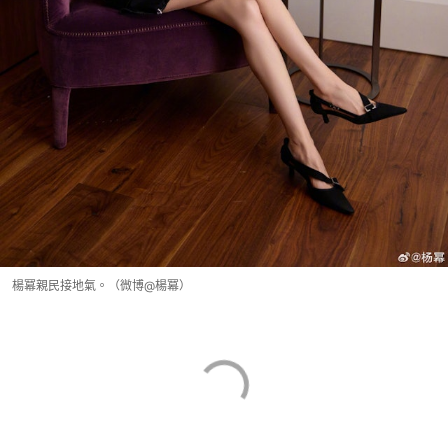
楊冪親民接地氣。（微博@楊冪）