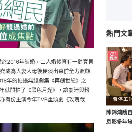
熱門文
溢於2016年結婚，二人婚後育有一對寶貝
堯成為人妻人母後便淡出幕前全力照顧
018年的拍攝無綫劇集《再創世紀》之
23年就開拍了《黑色月光》，讓劇迷與粉
亦有份主演今年TVB重頭劇《玫瑰戰
陳錦鴻護
息影多年