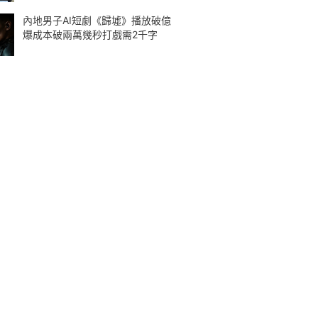
內地男子AI短劇《歸墟》播放破億
爆成本破兩萬幾秒打戲需2千字