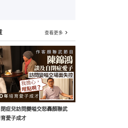
章
查看更多
自閉症兒訪問變嗌交怒轟顏聯武
培育愛子成才