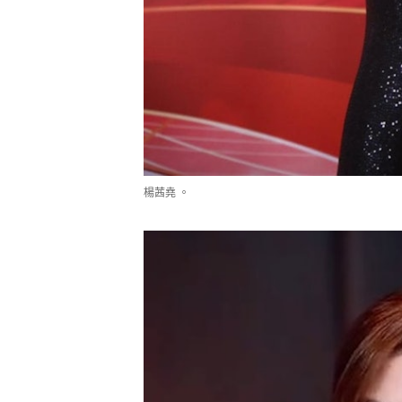
楊茜堯 。