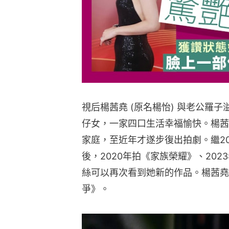
視后楊茜堯 (原名楊怡) 與老公羅子
仔女，一家四口生活幸福愉快。楊茜
家庭，至近年才遂步復出拍劇。繼2
後，2020年拍《家族榮耀》、20
絲可以再次看到她新的作品。楊茜堯
爭》。