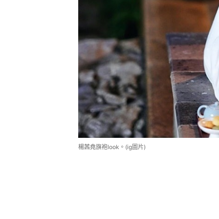
楊茜堯旗袍look。(ig圖片)