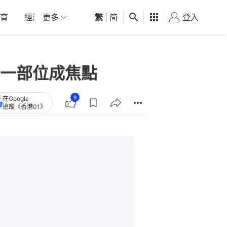
育
經濟
更多
01深圳
繁
觀點
|
简
健康
好食玩飛
登入
女
一部位成焦點
9
在Google
追蹤《香港01》