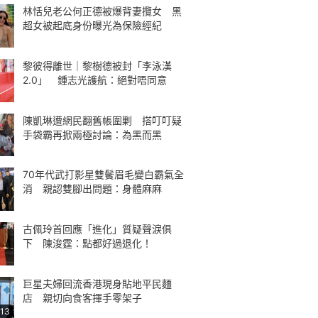
林恬兒老公何正德被爆背妻攬女 黑
超女被起底身份曝光為保險經紀
黎彼得離世｜黎樹德被封「李泳漢
2.0」 鍾志光護航：絕對唔同意
陳凱琳遭網民翻舊帳圍剿 搭叮叮疑
手袋霸再掀兩極討論：為黑而黑
70年代武打影星雙鬢眉毛變白霸氣全
消 親認雙腳出問題：身體麻麻
古佩玲首回應「進化」質疑聲淚俱
下 陳浚霆：點都好過退化！
巨星夫婦回流香港現身貼地平民麵
店 親切向食客揮手零架子
:13