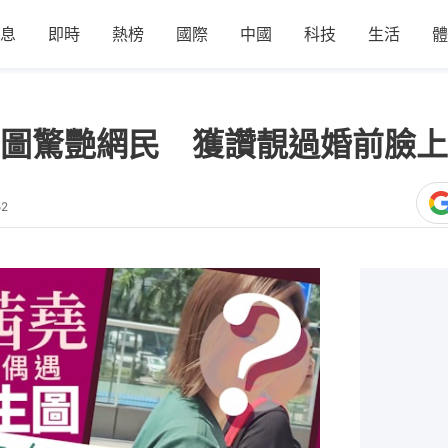
息
即時
熱榜
國際
中國
科技
生活
體
圖驚艷網民 獲讚靚過婚前臉上
52