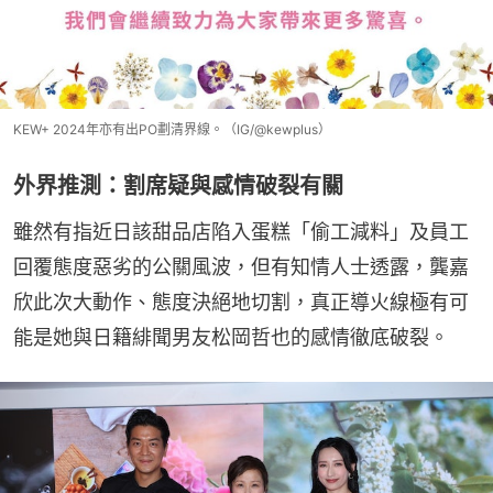
KEW+ 2024年亦有出PO劃清界線。（IG/@kewplus）
外界推測：割席疑與感情破裂有關
雖然有指近日該甜品店陷入蛋糕「偷工減料」及員工
回覆態度惡劣的公關風波，但有知情人士透露，龔嘉
欣此次大動作、態度決絕地切割，真正導火線極有可
能是她與日籍緋聞男友松岡哲也的感情徹底破裂。