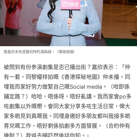
龔嘉欣未有透露何時約滿無綫。（陳順禎攝）
被問到有份參演劇集是否已播出街？嘉欣表示：「仲
有一套，同黎耀祥拍嘅《香港探秘地圖》仲未播。同
埋我而家好努力做緊自己嘅Social media。（咁即係
鋪定路？）哈哈，唔係呀，唔好亂講。我而家會po多
咗劇集以外嘅嘢，會同大家分享多咗生活日常，俾大
家多啲見到真嘅我。同埋身邊好多朋友都叫我接多啲
育兒嘅工作，唔好剩係拍劇多方面發展。（合約仲有
幾耐？）我返去睇吓然後話你知。」