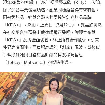
現年36歲的無綫（TVB）視后龔嘉欣（Katy），近年
除了演藝事業發展順遂，副業同樣經營得有聲有色。
因熱愛甜品，她與合夥人共同投資創立甜品品牌
「KEW+」。然而，上周日（7月12日），龔嘉欣突然
在社交平台無預警上載律師嚴正聲明，強硬宣布與
「KEW+」品牌全面切割，終止所有合作關係，引來
外界高度關注。而這場高調的「割席」風波，背後似
乎牽涉到她與日籍甜品師緋聞男友松岡哲也
（Tetsuya Matsuoka）的感情生變。