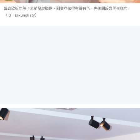
龔嘉欣近年除了幕前發展順遂，副業亦做得有聲有色，先後開設幾間蛋糕店。
（IG：@kungkaty）