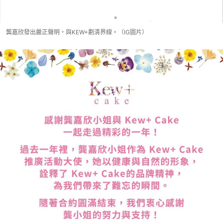
龔嘉欣發出嚴正聲明，與KEW+劃清界線。（IG圖片）