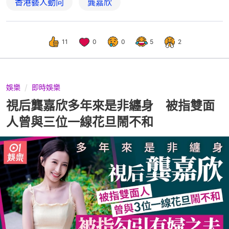
香港藝人動向
龔嘉欣
11
0
0
5
2
娛樂
即時娛樂
視后龔嘉欣多年來是非纏身 被指雙面
人曾與三位一線花旦鬧不和