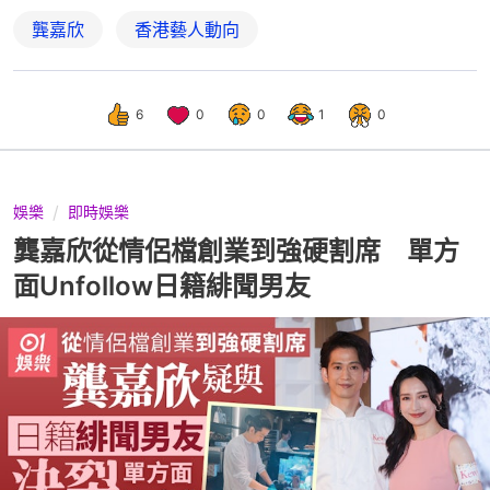
龔嘉欣
香港藝人動向
6
0
0
1
0
娛樂
即時娛樂
龔嘉欣從情侶檔創業到強硬割席 單方
面Unfollow日籍緋聞男友