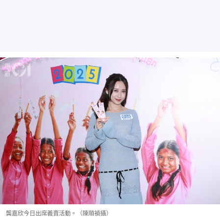
龔嘉欣今日出席義賣活動。（陳順禎攝）