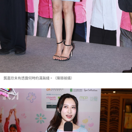
龔嘉欣未有透露何時約滿無綫。（陳順禎攝）