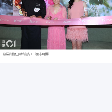
黎諾懿擔任剪綵嘉賓。（葉志明攝）