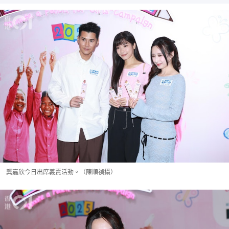
龔嘉欣今日出席義賣活動。（陳順禎攝）