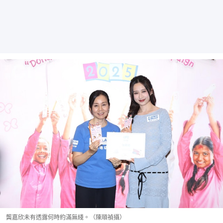
龔嘉欣未有透露何時約滿無綫。（陳順禎攝）