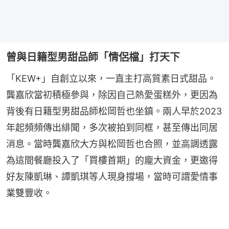
曾與日籍型男甜品師「情侶檔」打天下
「KEW+」自創立以來，一直主打高質素日式甜品。
龔嘉欣當初積極參與，除因自己熱愛蛋糕外，更因為
背後有日籍型男甜品師松岡哲也坐鎮。兩人早於2023
年起頻頻傳出緋聞，多次被拍到同框，甚至傳出同居
消息。當時龔嘉欣大方與松岡哲也合照，並高調透露
為這間餐廳投入了「買樓首期」的龐大資金，更邀得
好友陳凱琳、譚凱琪等人現身撐場，當時可謂愛情事
業雙豐收。