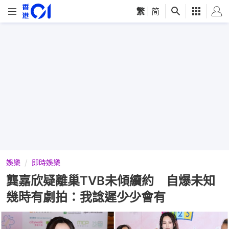
繁
|
简
娛樂
即時娛樂
龔嘉欣疑離巢TVB未傾續約 自爆未知
幾時有劇拍：我諗遲少少會有