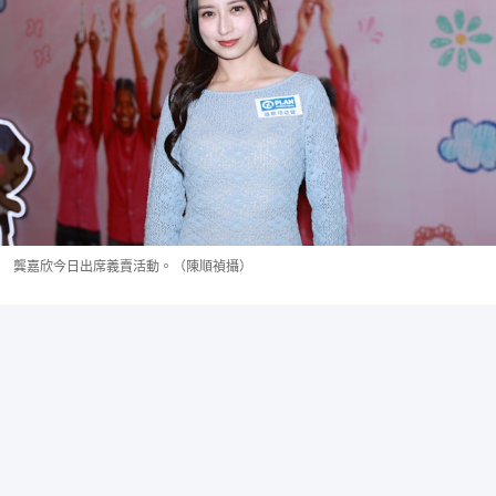
龔嘉欣今日出席義賣活動。（陳順禎攝）