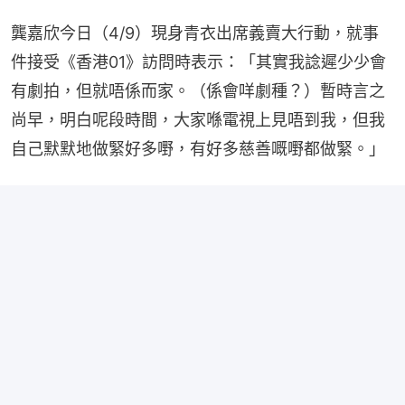
龔嘉欣今日（4/9）現身青衣出席義賣大行動，就事
件接受《香港01》訪問時表示：「其實我諗遲少少會
有劇拍，但就唔係而家。（係會咩劇種？）暫時言之
尚早，明白呢段時間，大家喺電視上見唔到我，但我
自己默默地做緊好多嘢，有好多慈善嘅嘢都做緊。」