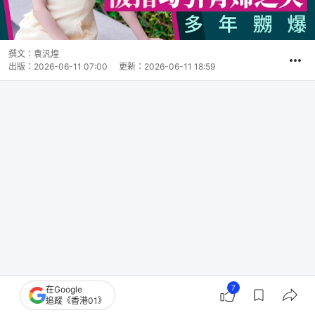
撰文：
袁汎煌
出版：
2026-06-11 07:00
更新：
2026-06-11 18:59
7
在Google
追蹤《香港01》
現年36歲的無綫（TVB）視后龔嘉欣，入行以來憑藉