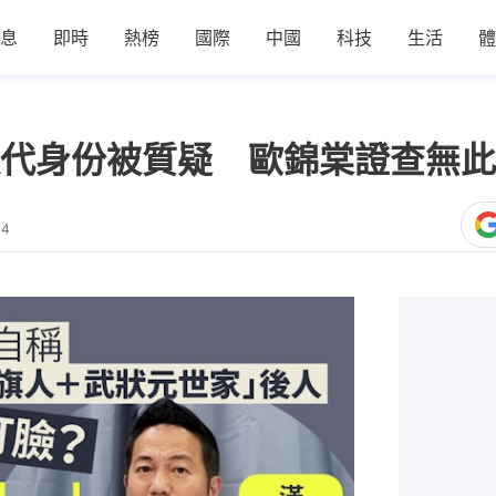
息
即時
熱榜
國際
中國
科技
生活
體
代身份被質疑 歐錦棠證查無此
04