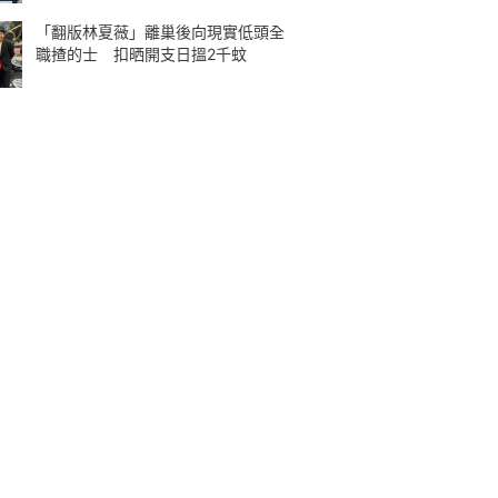
「翻版林夏薇」離巢後向現實低頭全
職揸的士 扣晒開支日搵2千蚊