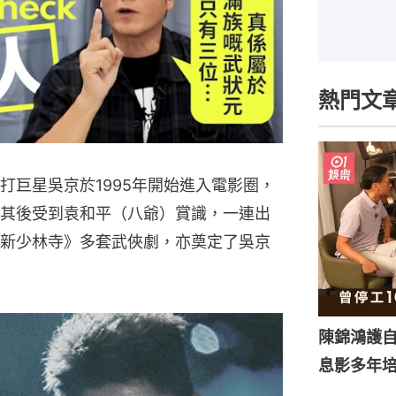
熱門文
武打巨星吳京於1995年開始進入電影圈，
其後受到袁和平（八爺）賞識，一連出
新少林寺》多套武俠劇，亦奠定了吳京
陳錦鴻護
息影多年