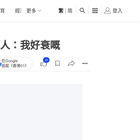
育
經濟
更多
01深圳
繁
觀點
|
简
健康
好食玩飛
登入
女
人：我好衰嘅
41
在Google
追蹤《香港01》