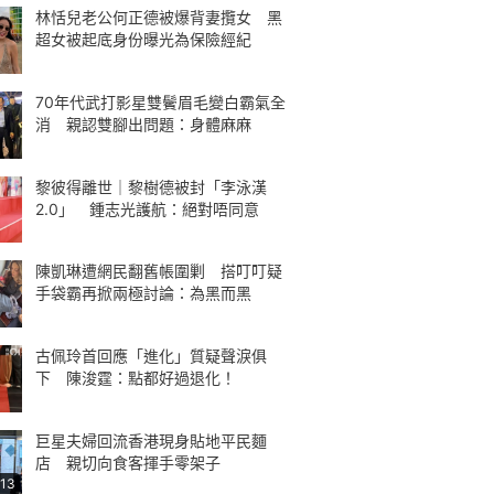
林恬兒老公何正德被爆背妻攬女 黑
超女被起底身份曝光為保險經紀
70年代武打影星雙鬢眉毛變白霸氣全
消 親認雙腳出問題：身體麻麻
黎彼得離世｜黎樹德被封「李泳漢
2.0」 鍾志光護航：絕對唔同意
陳凱琳遭網民翻舊帳圍剿 搭叮叮疑
手袋霸再掀兩極討論：為黑而黑
古佩玲首回應「進化」質疑聲淚俱
下 陳浚霆：點都好過退化！
巨星夫婦回流香港現身貼地平民麵
店 親切向食客揮手零架子
:13