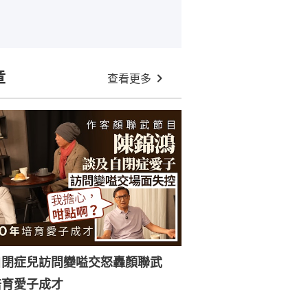
章
查看更多
自閉症兒訪問變嗌交怒轟顏聯武
培育愛子成才