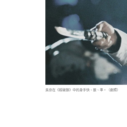
吳京在《殺破狼》中的身手快、狠、準。（劇照）