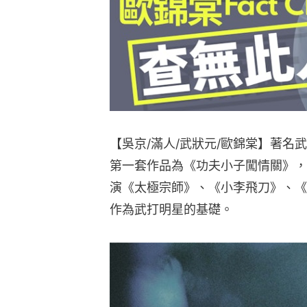
【吳京/滿人/武狀元/歐錦棠】著名
第一套作品為《功夫小子闖情關》，
演《太極宗師》、《小李飛刀》、《
作為武打明星的基礎。