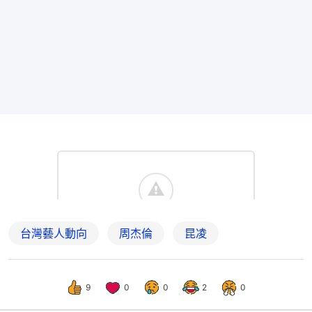
台灣藝人動向
周杰倫
昆凌
9
0
0
2
0