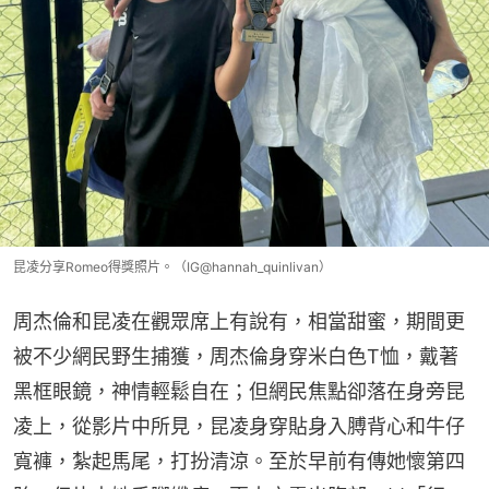
昆凌分享Romeo得獎照片。（IG@hannah_quinlivan）
周杰倫和昆凌在觀眾席上有說有，相當甜蜜，期間更
被不少網民野生捕獲，周杰倫身穿米白色T恤，戴著
黑框眼鏡，神情輕鬆自在；但網民焦點卻落在身旁昆
凌上，從影片中所見，昆凌身穿貼身入膊背心和牛仔
寬褲，紮起馬尾，打扮清涼。至於早前有傳她懷第四