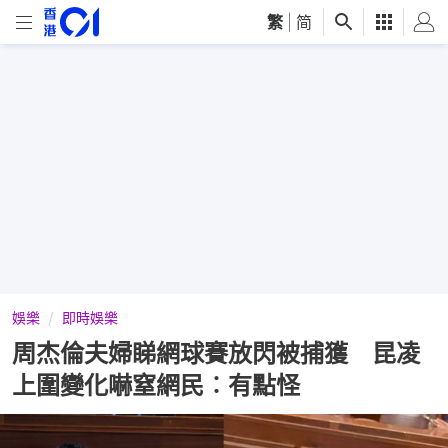
繁
|
简
娛樂
即時娛樂
周杰倫夫婦睇網球賽放閃被捕獲 昆凌
上圍變化嚇窒網民︰有點怪