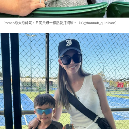
Romeo愈大愈帥氣，且同父母一樣熱愛打網球。（IG@hannah_quinlivan）