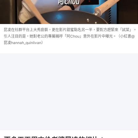
昆凌在社群平台上大秀廚藝，更在影片甜蜜點名另一半，要對方趕緊來「試菜」。
引人注目的是，她對老公的專屬稱呼「阿Chou」意外在影片中曝光。（小紅書@
昆凌hannah_quinlivan）