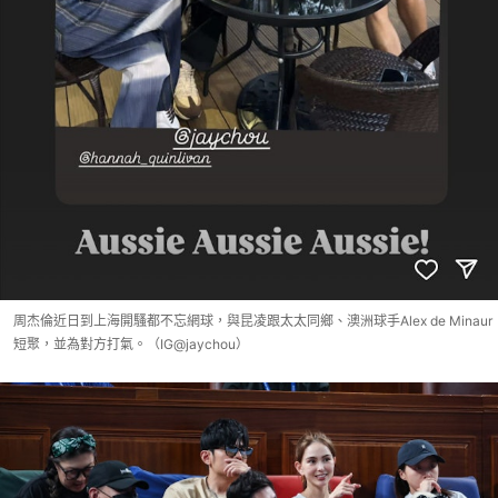
周杰倫近日到上海開騷都不忘網球，與昆凌跟太太同鄉、澳洲球手Alex de Minaur
短聚，並為對方打氣。（IG@jaychou）