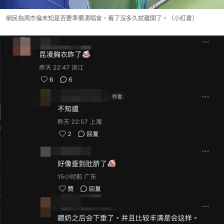
網民指周杰倫未知是否要準備演唱會，看了沒多久就離開了。（小紅書）