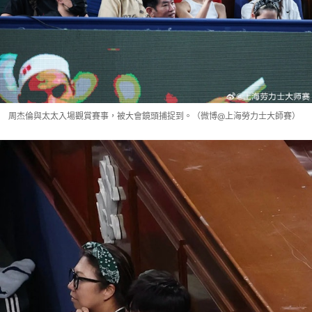
周杰倫與太太入場觀賞賽事，被大會鏡頭捕捉到。（微博@上海勞力士大師賽）