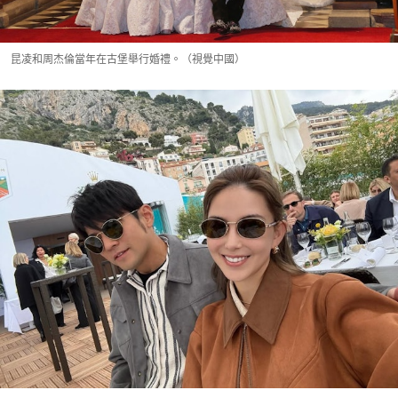
昆凌和周杰倫當年在古堡舉行婚禮。（視覺中國）