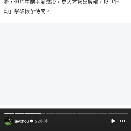
胎，但片中她手腳纖瘦，更大方露出腹部，以「行
動」擊破懷孕傳聞。