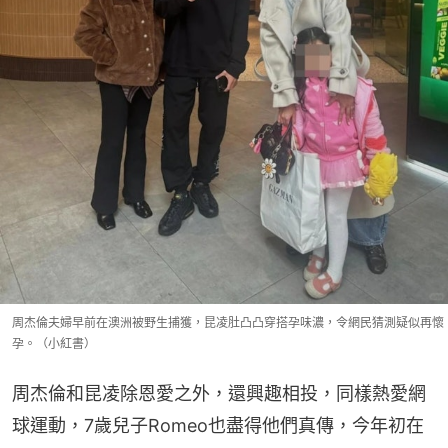
周杰倫夫婦早前在澳洲被野生捕獲，昆凌肚凸凸穿搭孕味濃，令網民猜測疑似再懷
孕。（小紅書）
周杰倫和昆凌除恩愛之外，還興趣相投，同樣熱愛網
球運動，7歲兒子Romeo也盡得他們真傳，今年初在