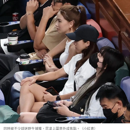
同時被不少球迷野生捕獲，昆凌上圍意外成焦點。（小紅書）