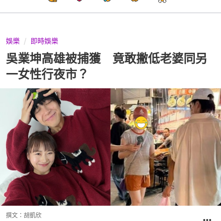
娛樂
即時娛樂
吳業坤高雄被捕獲 竟敢撇低老婆同另
一女性行夜市？
撰文：
胡凱欣