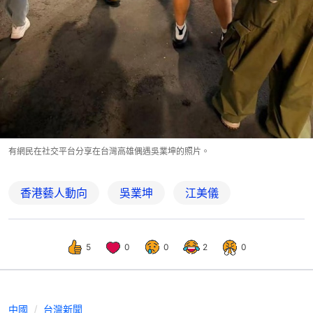
有網民在社交平台分享在台灣高雄偶遇吳業坤的照片。
香港藝人動向
吳業坤
江美儀
5
0
0
2
0
中國
台灣新聞