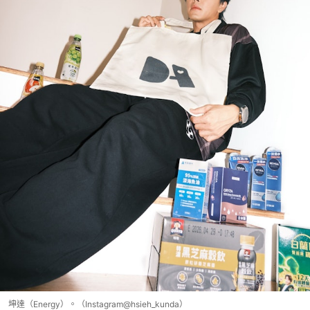
坤達（Energy）。（Instagram@hsieh_kunda）