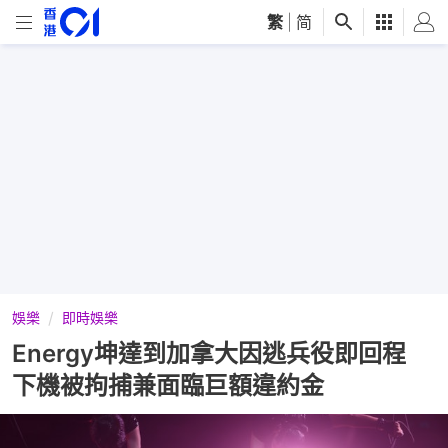
繁
|
简
娛樂
即時娛樂
Energy坤達到加拿大因逃兵役即回程
下機被拘捕兼面臨巨額違約金