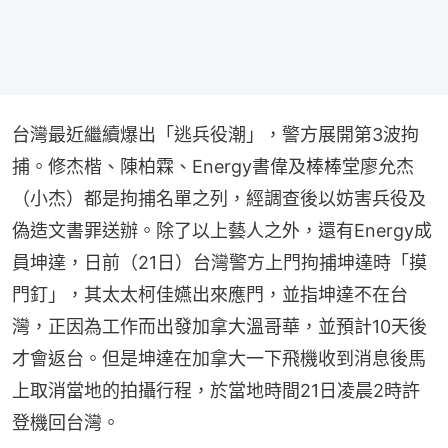
台灣最近繼續爆出「逃兵役潮」，警方展開第3波拘
捕。修杰楷、陳柏霖、Energy書偉及棒棒堂廖允杰
（小杰）都是拘捕名單之列，經調查後以妨害兵役及
偽造文書罪送辦。除了以上藝人之外，還有Energy成
員坤達，日前（21日）台灣警方上門拘捕坤達時「摸
門釘」，其太太柯佳嬿出來應門，並指坤達不在台
灣，正因為工作而出發加拿大溫哥華，並預計10天後
才會返台。但是坤達在加拿大一下飛機收到消息後馬
上取消當地的拍攝行程，於當地時間21日凌晨2時許
登機回台灣。