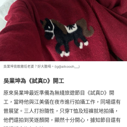
吳業坤竟敢撇低老婆？好大膽喎。(ig@aikoooh___)
吳業坤為《試真D》開工
原來吳業坤最近準備為無綫旅遊節目《試真D》開
工，當時他與江美儀在夜市進行拍攝工作，同場還有
曾展望。三人打扮隨性，只穿T恤及短褲就地拍攝，
他們還拍到笑逐顏開，顯然十分開心，據知節目還有