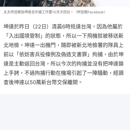
太太柯佳嬿指坤達去外國工作要10天才回台。（柯佳嬿Facebook）
坤達於昨日（22日）清晨6時抵達台灣，因為他屬於
「入出國境管制」的狀態，所以一下飛機就被移送新
北地檢。坤達一出機門，隨即被新北地檢署的隊員上
前以「依妨害兵役條例及偽造文書罪」拘捕，由於坤
達是主動返回台灣，所以今次的拘捕並沒有把坤達鎖
上手銬，不過拘捕行動在機場引起了一陣騷動，經調
查後坤達以50萬新台幣交保離開。