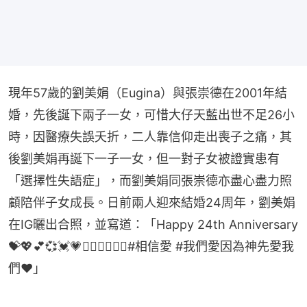
現年57歲的劉美娟（Eugina）與張崇德在2001年結
婚，先後誕下兩子一女，可惜大仔天藍出世不足26小
時，因醫療失誤夭折，二人靠信仰走出喪子之痛，其
後劉美娟再誕下一子一女，但一對子女被證實患有
「選擇性失語症」，而劉美娟同張崇德亦盡心盡力照
顧陪伴子女成長。日前兩人迎來結婚24周年，劉美娟
在IG曬出合照，並寫道：「Happy 24th Anniversary 
💝💖💕💞💓💗❤️‍🔥❤️‍🔥❤️‍🔥#相信愛 #我們愛因為神先愛我
們❤️」