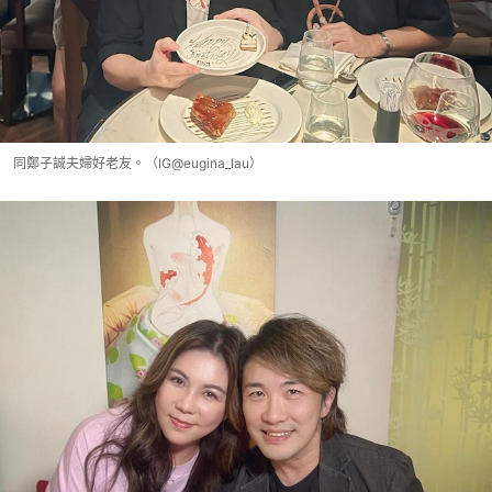
同鄭子誠夫婦好老友。（IG@eugina_lau）