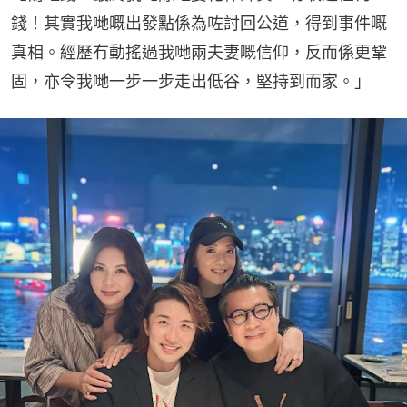
錢！其實我哋嘅出發點係為咗討回公道，得到事件嘅
真相。經歷冇動搖過我哋兩夫妻嘅信仰，反而係更鞏
固，亦令我哋一步一步走出低谷，堅持到而家。」