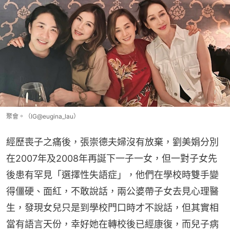
聚會。（IG@eugina_lau）
經歷喪子之痛後，張崇德夫婦沒有放棄，劉美娟分別
在2007年及2008年再誕下一子一女，但一對子女先
後患有罕見「選擇性失語症」，他們在學校時雙手變
得僵硬、面紅，不敢說話，兩公婆帶子女去見心理醫
生，發現女兒只是到學校門口時才不說話，但其實相
當有語言天份，幸好她在轉校後已經康復，而兒子病