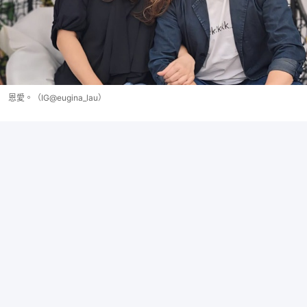
恩愛。（IG@eugina_lau）