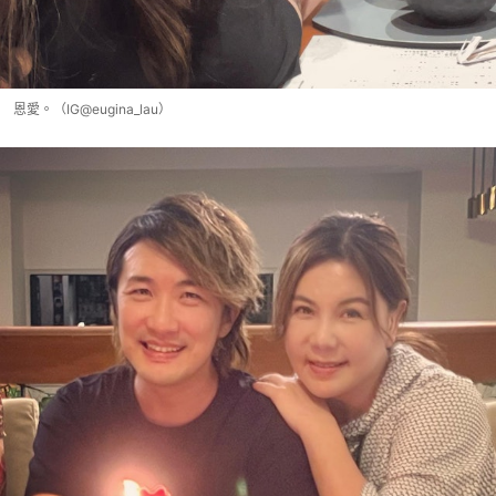
恩愛。（IG@eugina_lau）