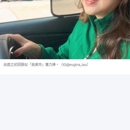
出道之初因貌似「翁美玲」獲力捧。（IG@eugina_lau）