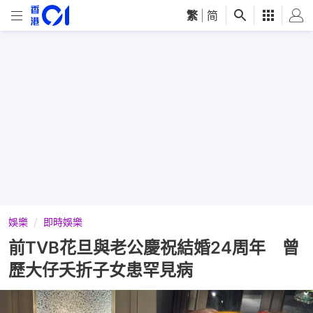
繁
|
简
娛樂
即時娛樂
前TVB花旦與老公慶祝結婚24周年 曾
歷大仔夭折子女患罕見病