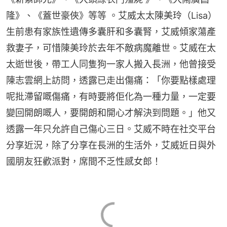
隆》、《蓋世豪俠》等等 。艾威太太陳美玲（Lisa）
生前患有家族性遺傳多囊肝和多囊腎，艾威傾家蕩產
救妻子，可惜陳美玲於去年不敵病魔離世。艾威在太
太逝世後，帶工人同隻狗一家人搬入長洲，他曾接受
陳志雲網上訪問，透露已走出傷痛：「你要點樣處理
呢批滯留嘅傷痛，有時要將佢化為一種力量，一定要
變回開朗嘅人，要開朗和開心才解決到問題。」他又
透露一年只允許自己傷心三日。艾威不時在社交平台
分享近況，除了分享在長洲的生活外，艾威近日與外
國朋友狂歡派對，席間不乏性感女郎！