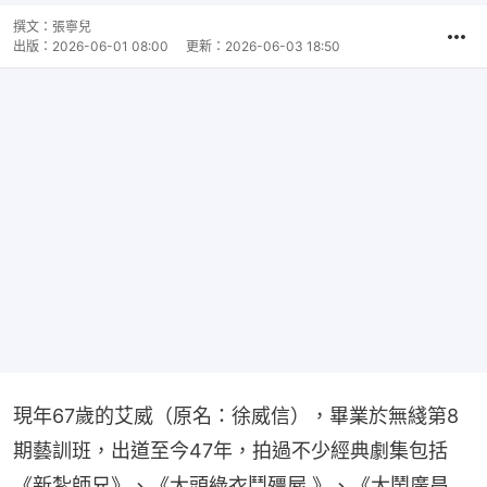
撰文：
張寧兒
出版：
2026-06-01 08:00
更新：
2026-06-03 18:50
現年67歲的艾威（原名：徐威信），畢業於無綫第8
期藝訓班，出道至今47年，拍過不少經典劇集包括
《新紮師兄》、《大頭綠衣鬥殭屍 》、《大鬧廣昌