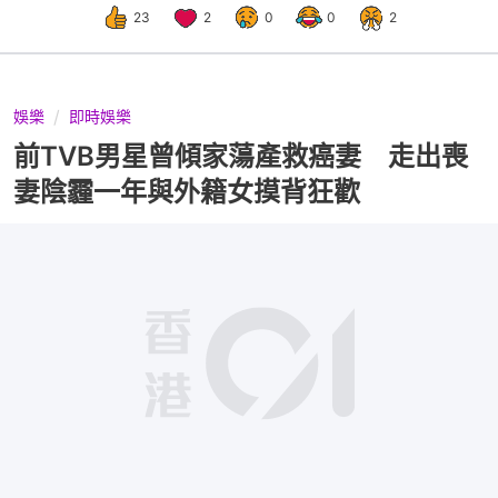
23
2
0
0
2
娛樂
即時娛樂
前TVB男星曾傾家蕩產救癌妻 走出喪
妻陰霾一年與外籍女摸背狂歡