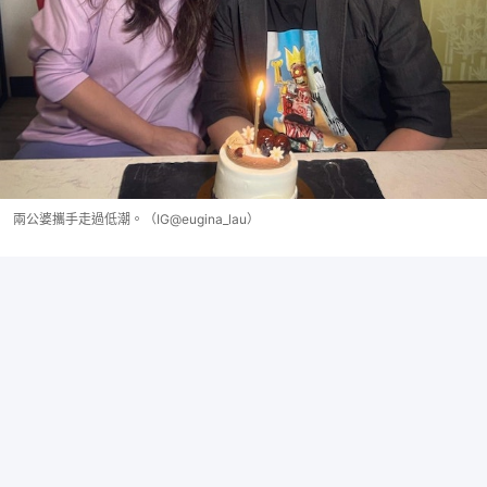
兩公婆攜手走過低潮。（IG@eugina_lau）