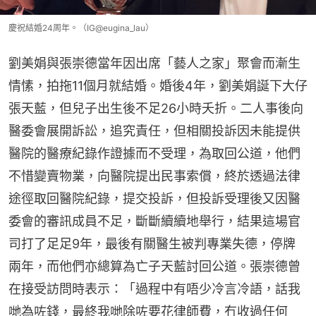
慶祝結婚24周年。（IG@eugina_lau）
劉美娟與張崇德當年因出席「藝人之家」聚會而漸生
情愫，拍拖11個月就結婚。婚後4年，劉美娟誕下大仔
張天藍，但兒子出生後不足26小時夭折。二人事後向
醫委會展開訴訟，追究責任，但相關投訴因未能提供
醫院的醫療紀錄作證據而不受理，為取回公道，他們
不惜變賣物業，向醫院提出民事索償，終於透過法律
途徑取回醫院紀錄，提交投訴，但投訴受理後又因醫
委會的審訊成員不足，斷斷續續地舉行，結果這場官
司打了足足9年，最後有關醫生被判專業失德，停牌
兩年，而他們亦總算為亡子天藍討回公道。張崇德曾
在接受訪問時表示：「過程中有唔少冷言冷語，話我
哋為咗錢，最終我哋除咗要花律師費，冇收過任何