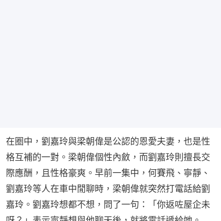
在圈中，劉嘉玲與梁朝偉是公認的恩愛夫妻，也是性
格互補的一對。梁朝偉個性內斂，而劉嘉玲則擅長交
際應酬，且性格豪爽。早前一集中，何賽飛、寧靜、
劉嘉玲等人在車中閒聊時，梁朝偉就突然打電話給劉
嘉玲。劉嘉玲想都不想，問了一句：「你返咗屋企未
呀？」表示寧靜想與他聊天後，就將電話遞給她。