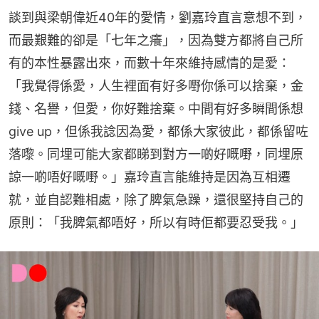
談到與梁朝偉近40年的愛情，劉嘉玲直言意想不到，
而最艱難的卻是「七年之癢」，因為雙方都將自己所
有的本性暴露出來，而數十年來維持感情的是愛：
「我覺得係愛，人生裡面有好多嘢你係可以捨棄，金
錢、名譽，但愛，你好難捨棄。中間有好多瞬間係想
give up，但係我諗因為愛，都係大家彼此，都係留咗
落嚟。同埋可能大家都睇到對方一啲好嘅嘢，同埋原
諒一啲唔好嘅嘢。」嘉玲直言能維持是因為互相遷
就，並自認難相處，除了脾氣急躁，還很堅持自己的
原則：「我脾氣都唔好，所以有時佢都要忍受我。」