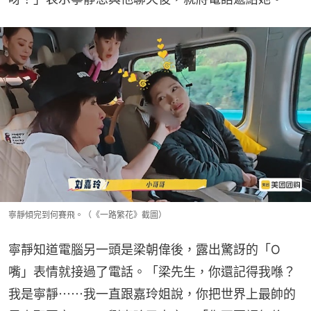
寧靜傾完到何賽飛。（《一路繁花》截圖）
寧靜知道電腦另一頭是梁朝偉後，露出驚訝的「O
嘴」表情就接過了電話。「梁先生，你還記得我喺？
我是寧靜⋯⋯我一直跟嘉玲姐說，你把世界上最帥的