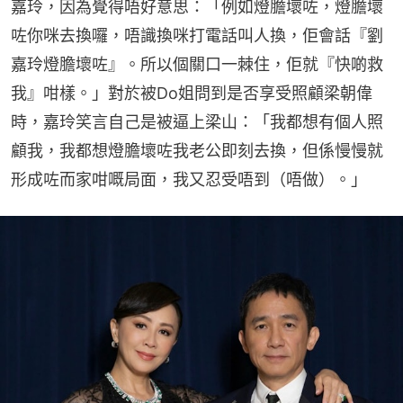
嘉玲，因為覺得唔好意思：「例如燈膽壞咗，燈膽壞
咗你咪去換囉，唔識換咪打電話叫人換，佢會話『劉
嘉玲燈膽壞咗』。所以個關口一棘住，佢就『快啲救
我』咁樣。」對於被Do姐問到是否享受照顧梁朝偉
時，嘉玲笑言自己是被逼上梁山：「我都想有個人照
顧我，我都想燈膽壞咗我老公即刻去換，但係慢慢就
形成咗而家咁嘅局面，我又忍受唔到（唔做）。」