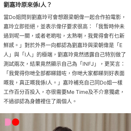
劉嘉玲原來係I人？
當Do姐問到劉嘉玲可會想跟梁朝偉一起合作拍電影，
嘉玲立即拒絕，並表示偉仔要求很高：「我暫時仲未
過到呢一關，或者老啲啦，太熟喇，我覺得會冇乜新
鮮感。」對於外界一向都認為劉嘉玲與梁朝偉是「E
人」與「I人」的極端，劉嘉玲竟然透露自己特別做了
測試兩次，結果竟然顯示自己為「INFJ」，更笑言：
「我覺得你哋全部都睇錯咗，你哋大家都睇到好表面
嘅我，真正嘅我係I人。」嘉玲補充自己同Do姐一樣
工作百分百投入，亦很需要Me Time及不介意獨處，
不過卻認為身體裡住了兩個人。