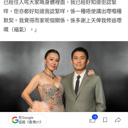
已經住入咗大家嘅身體裡面，我已經好知道佢諗緊
咩，佢亦都好知道我諗緊咩，係一種唔使講出嚟嗰種
默契。我覺得而家呢個關係，係多謝上天俾我修返嚟
嘅（福氣）。」
15
在Google
追蹤《香港01》