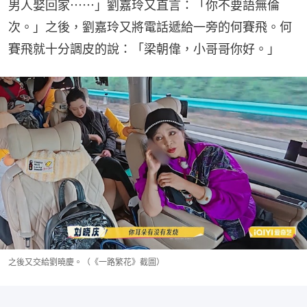
男人娶回家⋯⋯」劉嘉玲又直言：「你不要語無倫
次。」之後，劉嘉玲又將電話遞給一旁的何賽飛。何
賽飛就十分調皮的說：「梁朝偉，小哥哥你好。」
之後又交給劉曉慶。（《一路繁花》截圖）