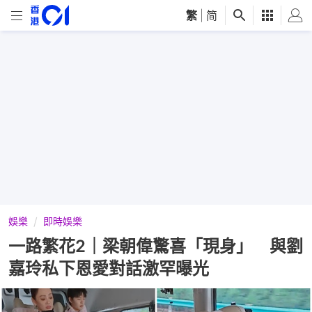
繁
|
简
娛樂
即時娛樂
一路繁花2｜梁朝偉驚喜「現身」 與劉
嘉玲私下恩愛對話激罕曝光