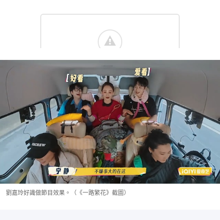
劉嘉玲好識做節目效果。（《一路繁花》截圖）