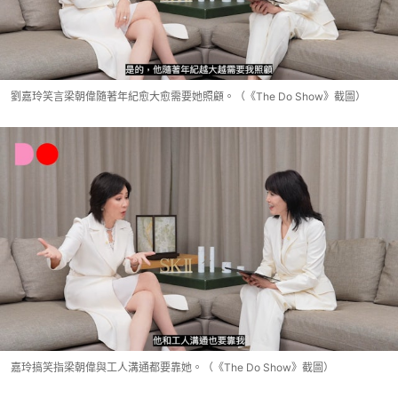
劉嘉玲笑言梁朝偉隨著年紀愈大愈需要她照顧。（《The Do Show》截圖）
嘉玲搞笑指梁朝偉與工人溝通都要靠她。（《The Do Show》截圖）