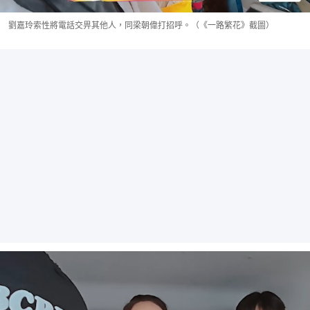
劉嘉玲索性將電話交畀其他人，同梁朝偉打招呼。（《一路繁花》截圖）