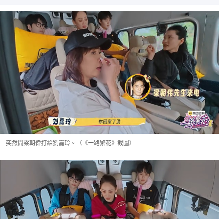
突然間梁朝偉打給劉嘉玲。（《一路繁花》截圖）