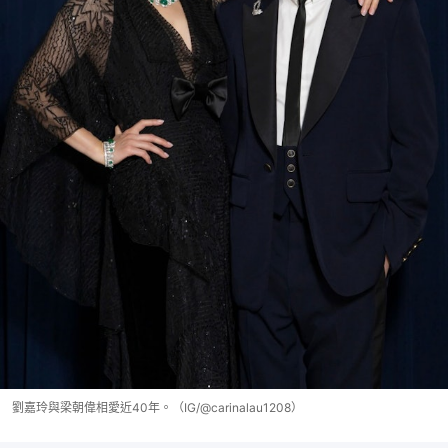
劉嘉玲與梁朝偉相愛近40年。（IG/@carinalau1208）