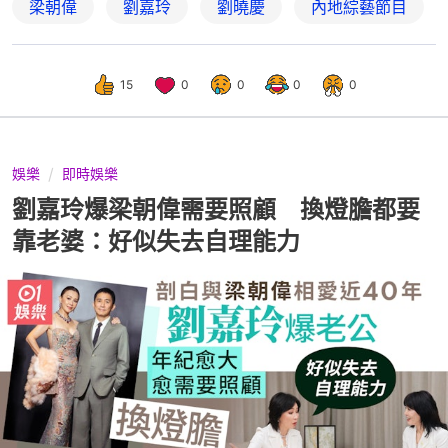
梁朝偉
劉嘉玲
劉曉慶
內地綜藝節目
15
0
0
0
0
娛樂
即時娛樂
劉嘉玲爆梁朝偉需要照顧 換燈膽都要
靠老婆：好似失去自理能力