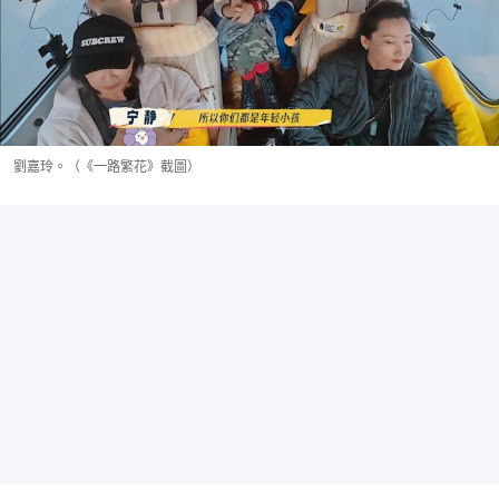
劉嘉玲。（《一路繁花》截圖）