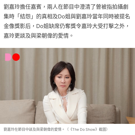
劉嘉玲擔任嘉賓，兩人在節目中澄清了曾被指拍攝劇
集時「結怨」的真相及Do姐與劉嘉玲當年同時被提名
金像獎影后，Do姐缺席仍奪獎令嘉玲大受打擊之外，
嘉玲更談及與梁朝偉的愛情。
劉嘉玲在節目中談及與梁朝偉的愛情。（《The Do Show》截圖）