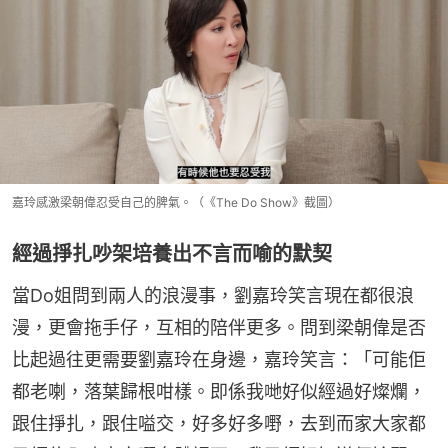
嘉玲感激梁朝偉忍受自己的脾氣。（《The Do Show》截圖）
經過掙扎吵架培養出不言而喻的默契
當Do姐問到兩人的浪漫事，劉嘉玲笑言現在都很浪
漫，更會拖手仔，互相的陪伴更多。問到梁朝偉是否
比起過往更需要劉嘉玲在身邊，嘉玲笑言：「可能佢
都老喇，落葉歸根咁樣。即係我哋好似經過好燦爛，
跟住掙扎，跟住嗌交，好多好多嘢，去到而家大家都