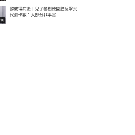
黎彼得病逝｜兒子黎樹德開腔反擊父
代還卡數：大部分非事實
:18