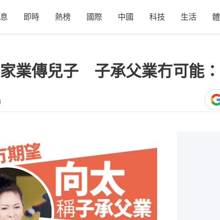
息
即時
熱榜
國際
中國
科技
生活
體
家業傳兒子 子承父業冇可能：
4