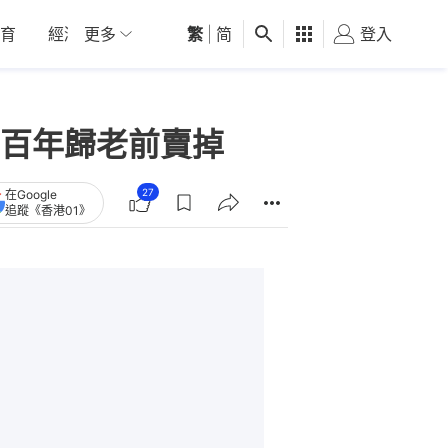
育
經濟
更多
01深圳
繁
觀點
|
简
健康
好食玩飛
登入
女
百年歸老前賣掉
27
在Google
追蹤《香港01》