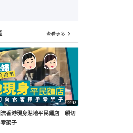
章
查看更多
01:13
回流香港現身貼地平民麵店 親切
手零架子