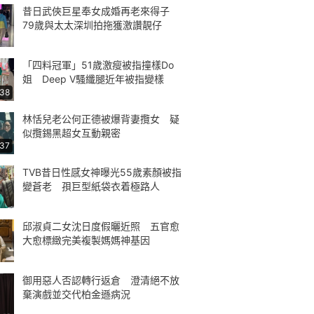
昔日武俠巨星奉女成婚再老來得子
79歲與太太深圳拍拖獲激讚靚仔
「四料冠軍」51歲激瘦被指撞樣Do
姐 Deep V騷纖腿近年被指變樣
:38
林恬兒老公何正德被爆背妻攬女 疑
似攬錫黑超女互動親密
:37
TVB昔日性感女神曝光55歲素顏被指
變蒼老 孭巨型紙袋衣着極路人
邱淑貞二女沈日度假曬近照 五官愈
大愈標緻完美複製媽媽神基因
御用惡人否認轉行返倉 澄清絕不放
棄演戲並交代柏金遜病況