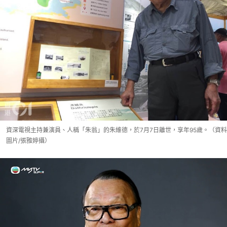
資深電視主持兼演員、人稱「朱翁」的朱維德，於7月7日離世，享年95歲。（資料
圖片/張雅婷攝）