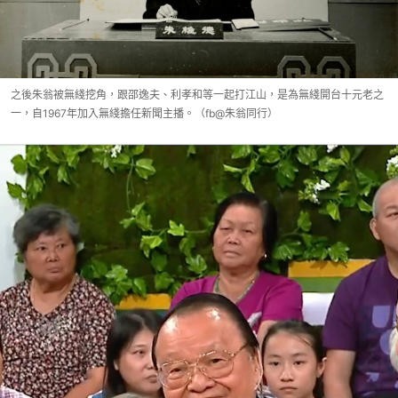
之後朱翁被無綫挖角，跟邵逸夫、利孝和等一起打江山，是為無綫開台十元老之
一，自1967年加入無綫擔任新聞主播。（fb@朱翁同行）