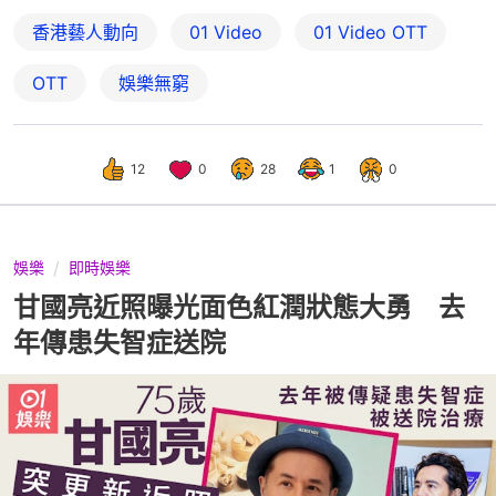
香港藝人動向
01 Video
01‌ ‌Video‌ ‌OTT
OTT
娛樂無窮
12
0
28
1
0
娛樂
即時娛樂
甘國亮近照曝光面色紅潤狀態大勇 去
年傳患失智症送院