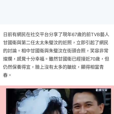
日前有網民在社交平台分享了現年67歲的前TVB藝人
甘國衛與第二任太太朱璧汶的近照，立即引起了網民
的討論。相中甘國衛與朱璧汶在街頭合照，笑容非常
燦爛，感覺十分幸福。雖然甘國衛已經接近70歲，但
仍然保養得宜，臉上沒有太多的皺紋，顯得相當青
春。