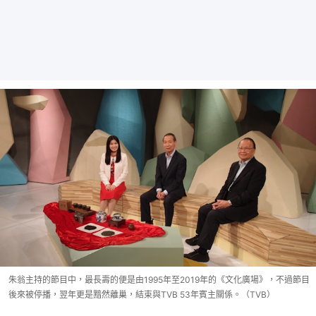
朱翁主持的節目中，最長壽的便是由1995年至2019年的《文化廣場》，不過節目
後來被停播，翌年更是黯然離巢，結束與TVB 53年賓主關係。（TVB）