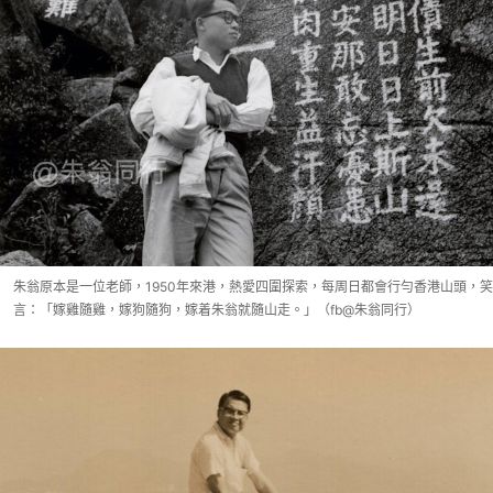
朱翁原本是一位老師，1950年來港，熱愛四圍探索，每周日都會行勻香港山頭，笑
言：「嫁雞隨雞，嫁狗隨狗，嫁着朱翁就隨山走。」（fb@朱翁同行）