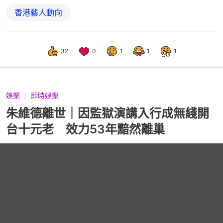
香港藝人動向
32
0
1
1
1
娛樂
即時娛樂
朱維德離世｜因監獄演講入行成無綫開
台十元老 效力53年黯然離巢