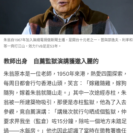
朱翁自1967年加入無綫電視做新聞主播，是開台十元老之一，曾與邵逸夫、利孝和
等一齊打江山，效力TVB足足53年。
教師出身 自薦監獄演講獲邀入麗的
朱翁原本是一位老師，1950年來港，熱愛四圍探索，
每周日都會行勻香港山頭，笑言：「嫁雞隨雞，嫁狗
隨狗，嫁着朱翁就隨山走。」其中一次途經赤柱，朱
翁被一所建築物吸引，那便是赤柱監獄，他為了入去
參觀，竟自薦演講：「講幾次就行勻晒成個監獄，仲
要求畀我坐（監倉）咗15分鐘，除咗一個地方未踏足
過——水飯房。」他也因此認識了當時在懲教署擔任