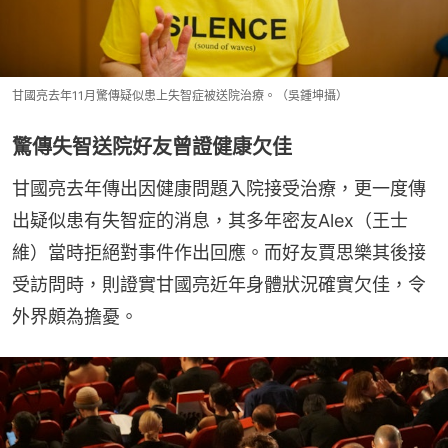
甘國亮去年11月驚傳疑似患上失智症被送院治療。（吳鍾坤攝）
驚傳失智送院好友曾證健康欠佳
甘國亮去年傳出因健康問題入院接受治療，更一度傳
出疑似患有失智症的消息，其多年密友Alex（王士
維）當時拒絕對事件作出回應。而好友賈思樂其後接
受訪問時，則證實甘國亮近年身體狀況確實欠佳，令
外界頗為擔憂。