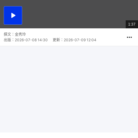
播
放
1:37
總
影
共
片
時
撰文：
金秀玲
間
出版：
2026-07-08 14:30
更新：
2026-07-09 12:04