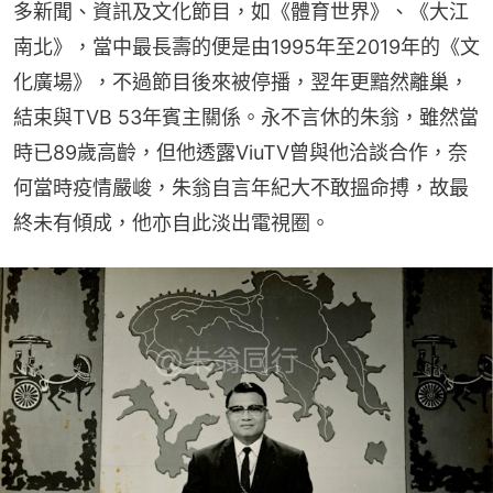
多新聞、資訊及文化節目，如《體育世界》、《大江
南北》，當中最長壽的便是由1995年至2019年的《文
化廣場》，不過節目後來被停播，翌年更黯然離巢，
結束與TVB 53年賓主關係。永不言休的朱翁，雖然當
時已89歲高齡，但他透露ViuTV曾與他洽談合作，奈
何當時疫情嚴峻，朱翁自言年紀大不敢搵命搏，故最
終未有傾成，他亦自此淡出電視圈。