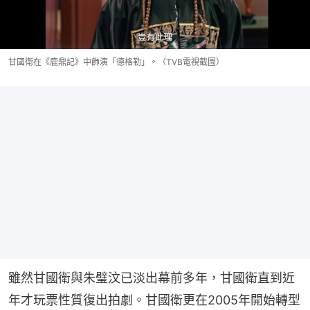
甘國衛在《鹿鼎記》中飾演「德格勒」。（TVB電視截圖）
雖然甘國衛與朱璧汶已淡出幕前多年，甘國衛直到近
年才玩票性質復出拍劇。甘國衛更在2005年開始轉型