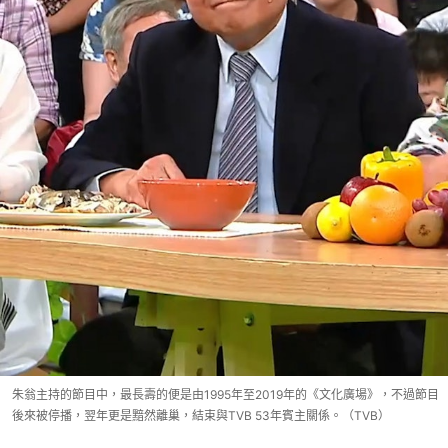
朱翁主持的節目中，最長壽的便是由1995年至2019年的《文化廣場》，不過節目
後來被停播，翌年更是黯然離巢，結束與TVB 53年賓主關係。（TVB）