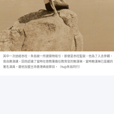
其中一次途經赤柱，朱翁被一所建築物吸引，那便是赤柱監獄，他為了入去參觀，
竟自薦演講，因而認識了當時在懲教署擔任教育官的鮑漢琳，當時鮑漢琳已是麗的
著名演員，邀他加盟主持香港典故節目。（fb@朱翁同行）