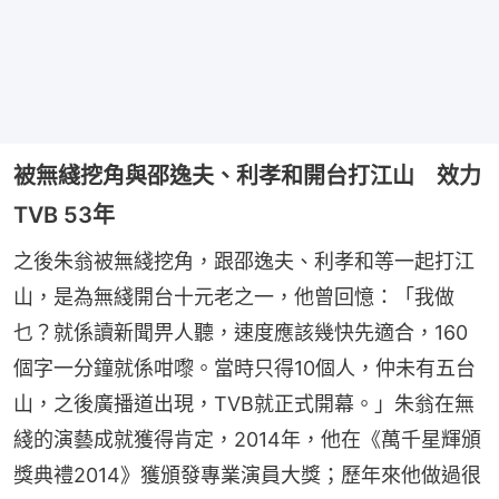
被無綫挖角與邵逸夫、利孝和開台打江山 效力
TVB 53年
之後朱翁被無綫挖角，跟邵逸夫、利孝和等一起打江
山，是為無綫開台十元老之一，他曾回憶：「我做
乜？就係讀新聞畀人聽，速度應該幾快先適合，160
個字一分鐘就係咁嚟。當時只得10個人，仲未有五台
山，之後廣播道出現，TVB就正式開幕。」朱翁在無
綫的演藝成就獲得肯定，2014年，他在《萬千星輝頒
獎典禮2014》獲頒發專業演員大獎；歷年來他做過很