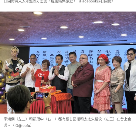
甘國衛與太太朱璧汶好恩愛，經常結伴旅遊。（Facebook@甘國衛）
李鴻傑（左二）和顧冠中（右一）都有跟甘國衛和太太朱璧汶（左三）在台上合
照。（IG@leofu）