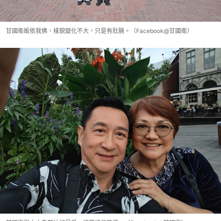
甘國衛皈依我佛，樣貌變化不大，只是有肚腩。（Facebook@甘國衛）