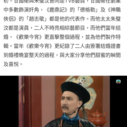
初。甘國衛與朱璧汶曾同是TVB藝員，甘國衛在劇集
中多數飾演奸角，《鹿鼎記》的「德格勒」及《神鵰
俠侶》的「趙志敬」都是他的代表作。而他太太朱璧
汶都是演員，二人不時亮相綜藝節目，而他們當年結
婚，《歡樂今宵》更直擊整個過程，並為他們製作特
輯。當年《歡樂今宵》更紀錄了二人由簽署結婚證書
到婚禮晚宴整天的過程，與大家分享他們甜蜜的瞬間
及喜悅。