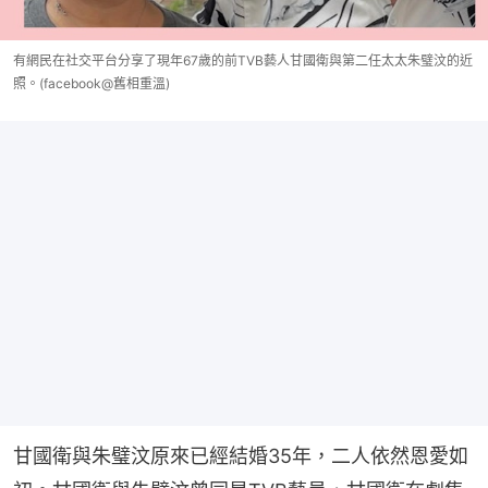
有網民在社交平台分享了現年67歲的前TVB藝人甘國衛與第二任太太朱璧汶的近
照。(facebook@舊相重溫)
甘國衛與朱璧汶原來已經結婚35年，二人依然恩愛如