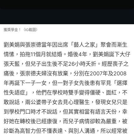
獲獎學金！（IG截圖）
劉美娟與張崇德當年因出席「藝人之家」聚會而漸生
情愫，拍拖11個月就結婚。婚後4年，劉美娟誕下大仔
張天藍，但兒子出生後不足26小時夭折。經歷喪子之
痛後，張崇德夫婦沒有放棄，分別在2007年及2008
年再誕下一子一女，但一對子女先後患有罕見「選擇
性失語症」，他們在學校時雙手變得僵硬、面紅，不
敢說話，兩公婆帶子女去見心理醫生，發現女兒只是
到學校門口時才不說話，但其實相當有語言天份，幸
好她在轉校後已經康復，而兒子病情卻較為嚴重，被
診斷為高智力但不懂表達、與別人溝通，所以經常被