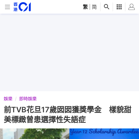
繁
|
简
娛樂
即時娛樂
前TVB花旦17歲囡囡獲獎學金 樣貌甜
美標緻曾患選擇性失語症