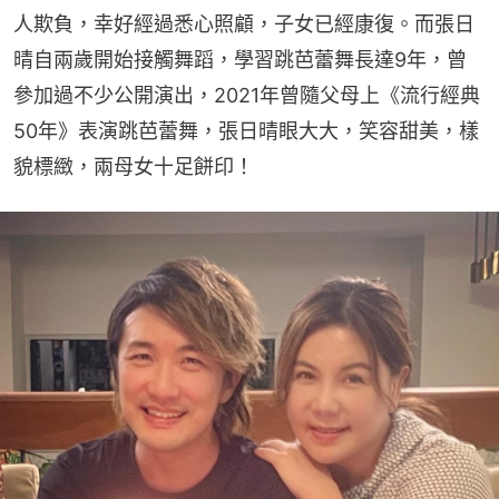
人欺負，幸好經過悉心照顧，子女已經康復。而張日
晴自兩歲開始接觸舞蹈，學習跳芭蕾舞長達9年，曾
參加過不少公開演出，2021年曾隨父母上《流行經典
50年》表演跳芭蕾舞，張日晴眼大大，笑容甜美，樣
貌標緻，兩母女十足餅印！