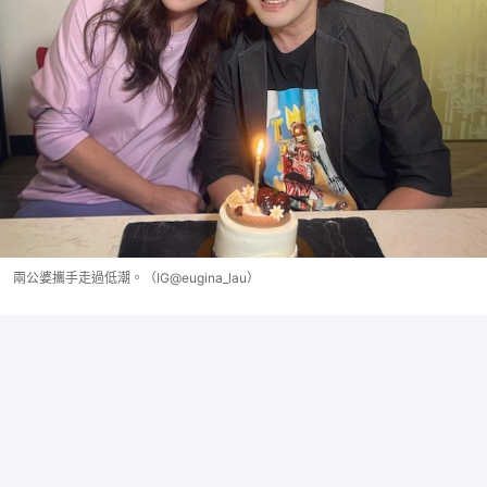
兩公婆攜手走過低潮。（IG@eugina_lau）