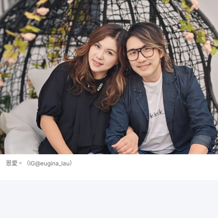
恩愛。（IG@eugina_lau）