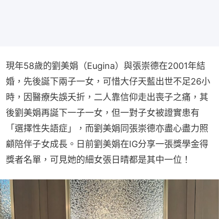
現年58歲的劉美娟（Eugina）與張崇德在2001年結
婚，先後誕下兩子一女，可惜大仔天藍出世不足26小
時，因醫療失誤夭折，二人靠信仰走出喪子之痛，其
後劉美娟再誕下一子一女，但一對子女被證實患有
「選擇性失語症」，而劉美娟同張崇德亦盡心盡力照
顧陪伴子女成長。日前劉美娟在IG分享一張獎學金得
獎者名單，可見她的細女張日晴都是其中一位！