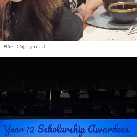
恩愛。（IG@eugina_lau）