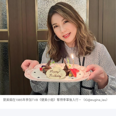
劉美娟在1985年參加TVB《健美小姐》奪得季軍後入行。（IG@eugina_lau）