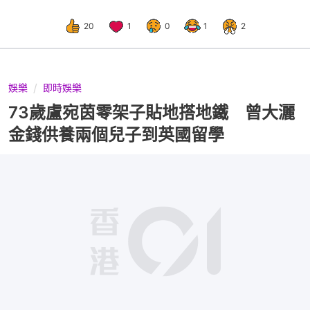
20
1
0
1
2
娛樂
即時娛樂
73歲盧宛茵零架子貼地搭地鐵 曾大灑
金錢供養兩個兒子到英國留學