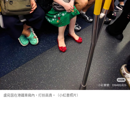
盧宛茵在港鐵車廂內，打扮高貴。（小紅書照片）