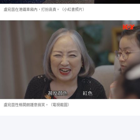
盧宛茵在港鐵車廂內，打扮高貴。（小紅書照片）
盧宛茵性格開朗鍾意搞笑。（電視截圖）