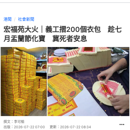
港聞
社會新聞
宏福苑大火｜義工摺200個衣包 趁七
月盂蘭節化寶 冀死者安息
撰文：
李可榆
出版：
2026-07-22 07:00
更新：
2026-07-22 08:34