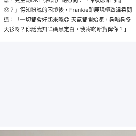
意，更主動DM（私訊）她慰問：「你狀態如何呀
🥺？」得知粉絲的困境後，Frankie即展現極致溫柔問
道：「一切都會好起來嘅😊 天氣都開始凍，夠唔夠冬
天衫呀？你話我知咩碼黑定白，我寄啲新貨俾你？」