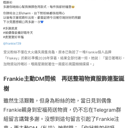
受災粉絲不僅在大火痛失兩隻烏龜，原本已執拾了一堆Frankie個人品牌
「Flakey」的新衫準備2026年穿着，結果全部付諸一炬。她說：「當日著嘅衫，
加物資站拎嘅衫，嗰兩星期就著住一兩套衫周圍頻頻撲撲。」
Frankie主動DM問候 再送整箱物資服飾連聖誕
樹
雖然生活艱難，但身為粉絲的她，當日見到偶像
Frankie親身到宏福苑送物資，仍不忘在Telegram群
組留言講聲多謝。沒想到這句留言引起了Frankie注