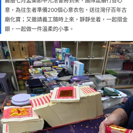
農曆七月盂蘭節中元法會將到來，團隊延續行善心
意，為往生者準備200個心意衣包，送往灣仔百年古
廟化寶；又邀請義工隨時上來，靜靜坐着，一起摺金
銀，一起做一件溫柔的小事。