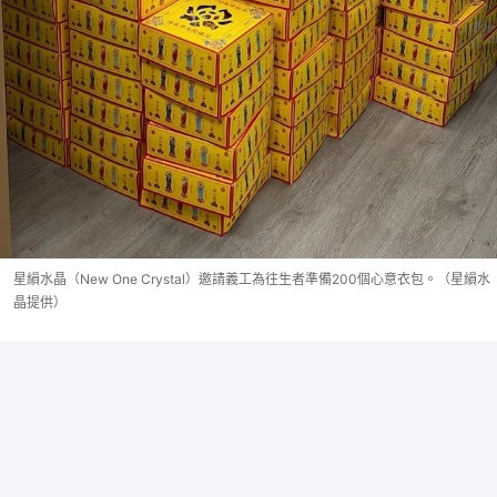
星縜水晶（New One Crystal）邀請義工為往生者準備200個心意衣包。（星縜水
晶提供）