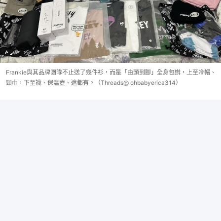
Frankie與其品牌團隊不止送了幾件衫，而是「由頭到腳」全身包辦，上至冷帽、
頸巾，下至襪、保溫壺、遮都有。（Threads@ ohbabyerica314）