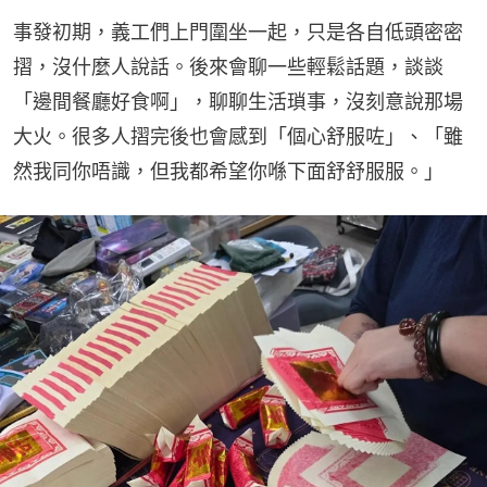
事發初期，義工們上門圍坐一起，只是各自低頭密密
摺，沒什麼人說話。後來會聊一些輕鬆話題，談談
「邊間餐廳好食啊」，聊聊生活瑣事，沒刻意說那場
大火。很多人摺完後也會感到「個心舒服咗」、「雖
然我同你唔識，但我都希望你喺下面舒舒服服。」