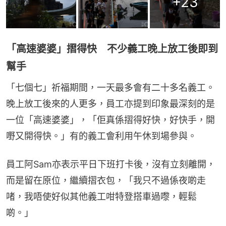
+
23
「高速婆婆」摺得快 不少義工晚上放工後即到
幫手
「七個七」祈福期間，一天最多會有二十多名義工。
晚上放工後來的人更多，員工亦提到印象最深刻的是
一位「高速婆婆」，「佢真係摺得好快，好快手，開
嘢又開得快。」有的義工會利用午休到場參與。
員工阿Sam亦表示平日下班打卡後，沒有立刻離開，
而是留在原位，繼續摺衣包，「我只不過係夜啲走
啫，我唔使好似其他義工咁特登搭車過嚟，輕鬆
啲。」