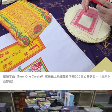
星縜水晶（New One Crystal）邀請義工為往生者準備200個心意衣包。（星縜水
晶提供）