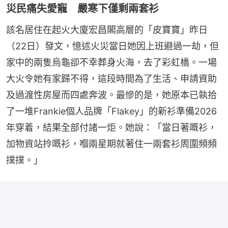
災民痛失愛寵 嚴寒下僅剩兩套衫
該名居住在起火大廈宏昌閣高層的「皮寶寶」昨日
（22日）發文，憶述火災當日她因上班避過一劫，但
家中的兩隻烏龜卻不幸葬身火海，去了彩虹橋。一場
大火令她有家歸不得，這段時間為了生活、申請資助
及過渡性房屋而四處奔波。最慘的是，她原本已執拾
了一堆Frankie個人品牌「Flakey」的新衫準備2026
年穿着，結果全部付諸一炬。她說：「當日著嘅衫，
加物資站拎嘅衫，嗰兩星期就著住一兩套衫周圍頻頻
撲撲。」