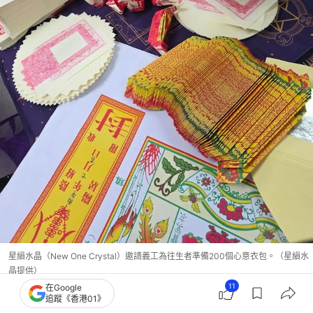
星縜水晶（New One Crystal）邀請義工為往生者準備200個心意衣包。（星縜水
晶提供）
11
在Google
追蹤《香港01》