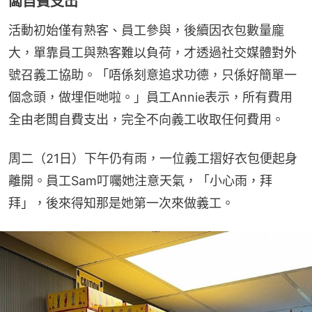
闆自費支出
活動初始僅有熟客、員工參與，後續因衣包數量龐
大，單靠員工與熟客難以負荷，才透過社交媒體對外
號召義工協助。「唔係刻意追求功德，只係好簡單一
個念頭，做埋佢哋啦。」員工Annie表示，所有費用
全由老闆自費支出，完全不向義工收取任何費用。
周二（21日）下午仍有雨，一位義工摺好衣包便起身
離開。員工Sam叮囑她注意天氣，「小心雨，拜
拜」，後來得知那是她第一次來做義工。