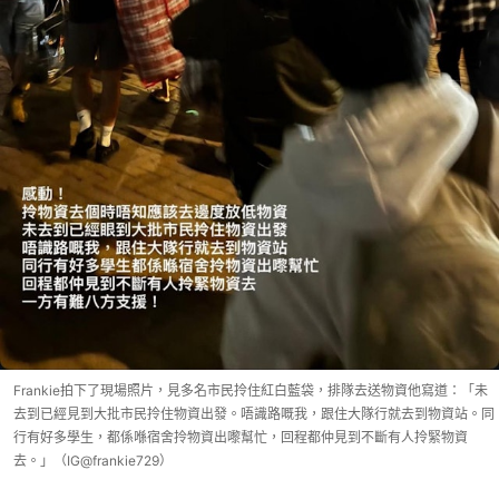
Frankie拍下了現場照片，見多名市民拎住紅白藍袋，排隊去送物資他寫道：「未
去到已經見到大批市民拎住物資出發。唔識路嘅我，跟住大隊行就去到物資站。同
行有好多學生，都係喺宿舍拎物資出嚟幫忙，回程都仲見到不斷有人拎緊物資
去。」（IG@frankie729）