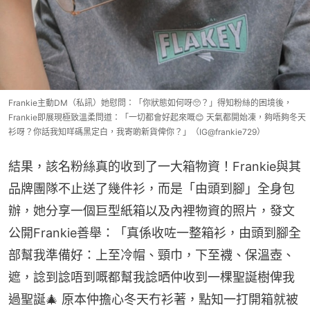
Frankie主動DM（私訊）她慰問：「你狀態如何呀🥺？」得知粉絲的困境後，
Frankie即展現極致溫柔問道：「一切都會好起來嘅😊 天氣都開始凍，夠唔夠冬天
衫呀？你話我知咩碼黑定白，我寄啲新貨俾你？」（IG@frankie729）
結果，該名粉絲真的收到了一大箱物資！Frankie與其
品牌團隊不止送了幾件衫，而是「由頭到腳」全身包
辦，她分享一個巨型紙箱以及內裡物資的照片，發文
公開Frankie善舉：「真係收咗一整箱衫，由頭到腳全
部幫我準備好：上至冷帽、頸巾，下至襪、保溫壺、
遮，諗到諗唔到嘅都幫我諗晒仲收到一棵聖誕樹俾我
過聖誕🎄 原本仲擔心冬天冇衫著，點知一打開箱就被