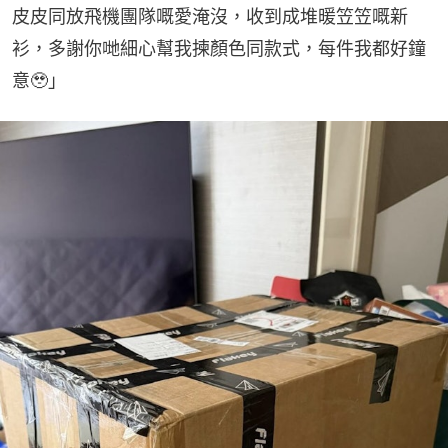
皮皮同放飛機團隊嘅愛淹沒，收到成堆暖笠笠嘅新
衫，多謝你哋細心幫我揀顏色同款式，每件我都好鐘
意🥹」