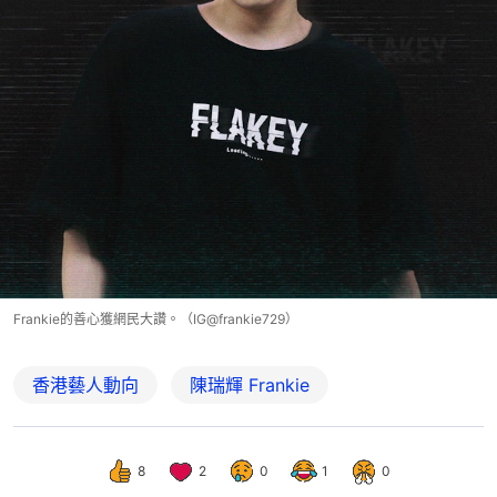
Frankie的善心獲網民大讚。（IG@frankie729）
香港藝人動向
陳瑞輝 Frankie
8
2
0
1
0