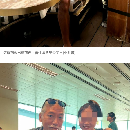
張耀揚淡出幕前後，曾任職賭場公關。(小紅書)