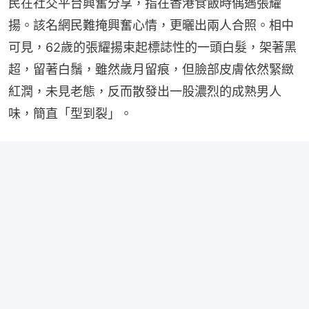
民在社交平台興奮分享，指在香港食飯時偶遇張耀
揚。該名網民難掩興奮心情，更曬出兩人合照。相中
可見，62歲的張耀揚束起標誌性的一頭白髮，架著黑
超，留著白鬚，雖然歲月留痕，但臉部皮膚依然緊緻
紅潤，未見老態，反而散發出一股濃烈的成熟男人
味，簡直「型到裂」。