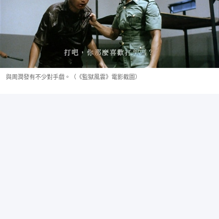
與周潤發有不少對手戲。（《監獄風雲》電影截圖）