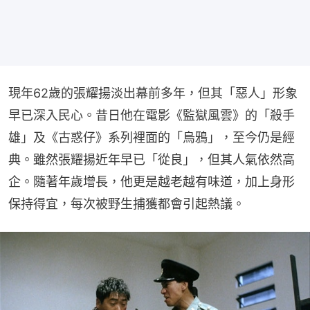
現年62歲的張耀揚淡出幕前多年，但其「惡人」形象
早已深入民心。昔日他在電影《監獄風雲》的「殺手
雄」及《古惑仔》系列裡面的「烏鴉」，至今仍是經
典。雖然張耀揚近年早已「從良」，但其人氣依然高
企。隨著年歲增長，他更是越老越有味道，加上身形
保持得宜，每次被野生捕獲都會引起熱議。