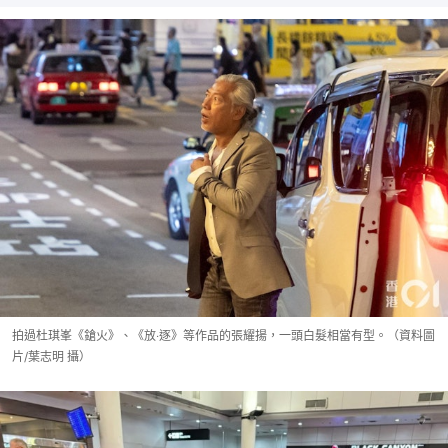
拍過杜琪峯《鎗火》、《放‧逐》等作品的張耀揚，一頭白髮相當有型。（資料圖
片/葉志明 攝）