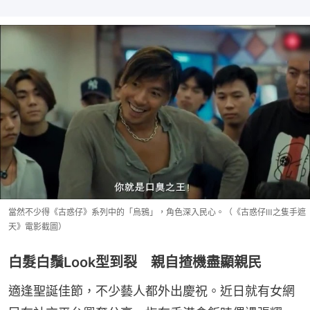
當然不少得《古惑仔》系列中的「烏鴉」，角色深入民心。（《古惑仔Ⅲ之隻手遮
天》電影截圖）
白髮白鬚Look型到裂 親自揸機盡顯親民
適逢聖誕佳節，不少藝人都外出慶祝。近日就有女網