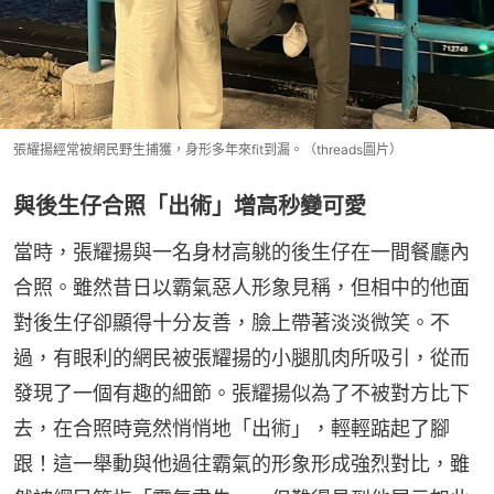
張耀揚經常被網民野生捕獲，身形多年來fit到漏。（threads圖片）
與後生仔合照「出術」增高秒變可愛
當時，張耀揚與一名身材高䠷的後生仔在一間餐廳內
合照。雖然昔日以霸氣惡人形象見稱，但相中的他面
對後生仔卻顯得十分友善，臉上帶著淡淡微笑。不
過，有眼利的網民被張耀揚的小腿肌肉所吸引，從而
發現了一個有趣的細節。張耀揚似為了不被對方比下
去，在合照時竟然悄悄地「出術」，輕輕踮起了腳
跟！這一舉動與他過往霸氣的形象形成強烈對比，雖