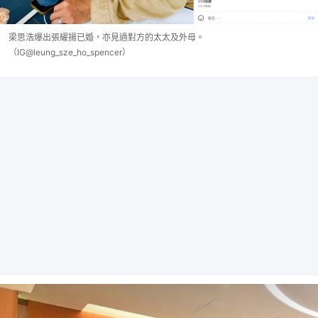
梁思浩爆出張耀揚已婚，亦見過對方的太太及外母。
（IG@leung_sze_ho_spencer）