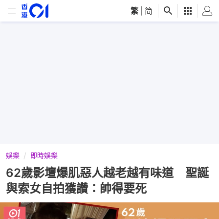
繁
|
简
娛樂
即時娛樂
62歲影壇爆肌惡人越老越有味道 聖誕
與索女自拍獲讚：帥得要死