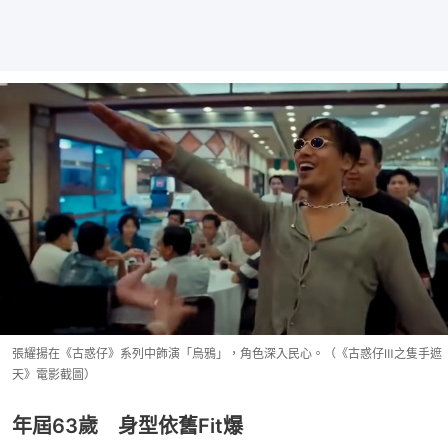
張耀揚在《古惑仔》系列中飾演「烏鴉」，角色深入民心。（《古惑仔Ⅲ之隻手遮
天》電影截圖）
年屆63歲 身型依舊Fit爆