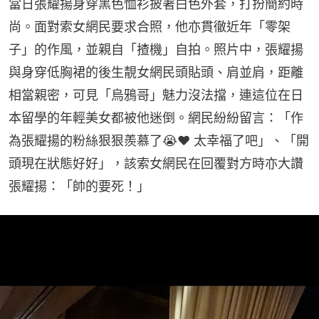
當日張耀揚身穿黑色恤衫披著白色外套，打扮簡約時
尚。面對索女網民要求合照，他亦貫徹近年「零架
子」的作風，並親自「揸機」自拍。照片中，張耀揚
與身穿低胸裙的後生靚女網民頭貼頭、肩並肩，距離
相當親密，可見「烏鴉哥」魅力沒法擋，連這位在日
本留學的年輕美女都被他迷倒。網民紛紛留言：「作
為張耀揚的粉絲狠狠羨慕了😭❤️ 太幸福了吧」、「開
頭現在狀態好好」，該索女網民在回覆對方時亦大讚
張耀揚：「帥的要死！」