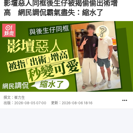
影壇惡人同框後生仔被揭偷偷出術增
高 網民調侃霸氣盡失：縮水了
撰文：
崔力生
出版：
2026-08-05 07:00
更新：
2026-08-06 18:16