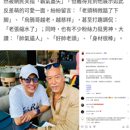
然被網民笑指「霸氣盡失」，但難得見到他展示如此
反差萌的可愛一面，紛紛留言：「老頭稍微踮了下
脚」、「烏鴉哥越老，越慈祥」，甚至打趣調侃：
「老張縮水了」；同時，也有不少粉絲力挺男神，大
讚：「帥氣逼人」、「好帥老頭」、「身材很棒」。