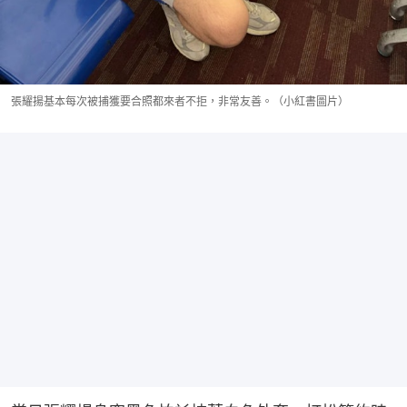
張耀揚基本每次被捕獲要合照都來者不拒，非常友善。（小紅書圖片）