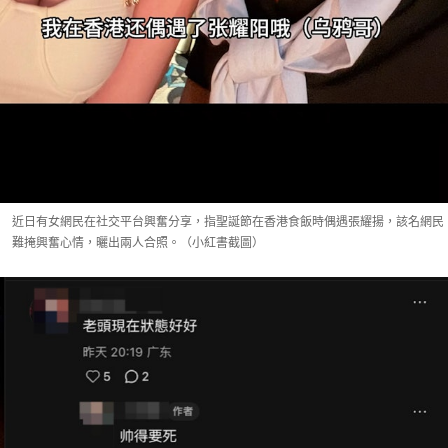
近日有女網民在社交平台興奮分享，指聖誕節在香港食飯時偶遇張耀揚，該名網民
難掩興奮心情，曬出兩人合照。（小紅書截圖）