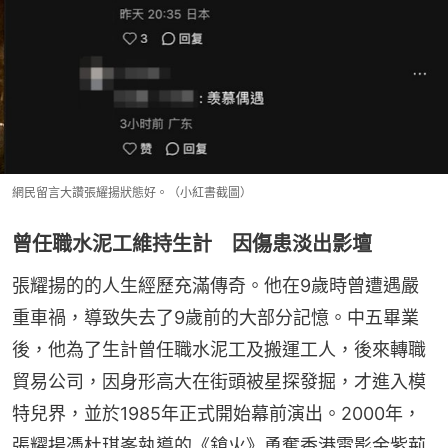
網民留言大讚張耀揚狀態好。（小紅書截圖）
曾任職水泥工維持生計 因傷患淡出影壇
張耀揚的的人生經歷充滿傳奇。他在9歲時曾遭遇嚴
重車禍，導致失去了9歲前的大部分記憶。中五畢業
後，他為了生計曾任職水泥工及搬運工人，後來轉職
貿易公司，因身形高大在街頭被星探發掘，才進入模
特兒界，並於1985年正式開始幕前演出。2000年，
張耀揚憑杜琪峯執導的《鎗火》勇奪香港電影金紫荊