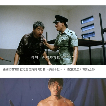
張耀揚在電影監獄風雲與周潤發有不少對手戲。（《監獄風雲》電影截圖）