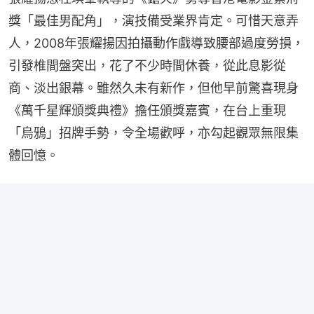
獎「最佳男配角」，演技備受業界肯定。可惜天意弄
人，2008年張耀揚因拍攝動作戲導致腰部過度勞損，
引發椎間盤突出，花了不少時間休養，從此息影從
商、淡出銀幕。雖然久未有新作，但他早前驚喜現身
《萬千星輝頒獎典禮》擔任頒獎嘉賓，在台上重現
「烏鴉」招牌手勢，令全場歡呼，亦勾起觀眾無限集
體回憶。