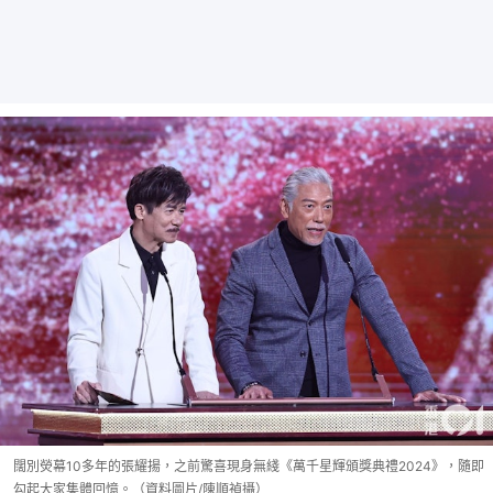
闊別熒幕10多年的張耀揚，之前驚喜現身無綫《萬千星輝頒獎典禮2024》，隨即
勾起大家集體回憶。（資料圖片/陳順禎攝）