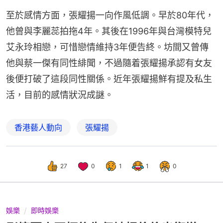
至於感情方面，張耀揚一向作風低調。早於80年代，
他曾與李麗蕊拍拖4年。其後在1996年與台灣模特兒
艾永玲相戀，可惜戀情維持3年便告終。坊間又曾傳
他與蔡一傑有同性緋聞，不過隨着張耀揚承認有女友
後便打破了這段同性關係。近年張耀揚鮮有提及私生
活，目前的感情狀況成謎。
香港藝人動向
張耀揚
27
0
1
1
0
娛樂
即時娛樂