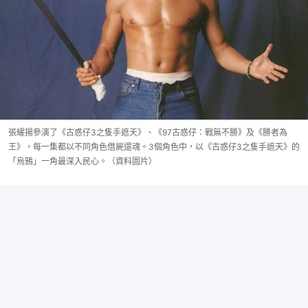
張耀揚參演了《古惑仔3之隻手遮天》、《97古惑仔：戰無不勝》及《勝者為
王》，每一集都以不同角色借屍還魂。3個角色中，以《古惑仔3之隻手遮天》的
「烏鴉」一角最深入民心。（資料圖片）