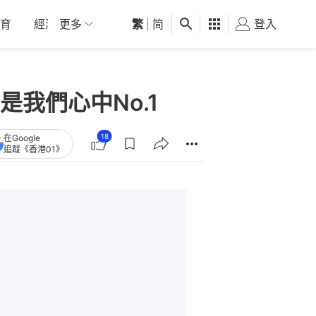
育
經濟
更多
01深圳
繁
觀點
|
简
健康
好食玩飛
登入
女
我們心中No.1
18
在Google
追蹤《香港01》