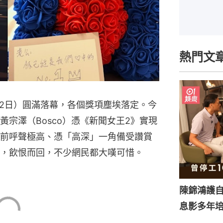
熱門文
12日）圓滿落幕，各個獎項塵埃落定。今
宗澤（Bosco）憑《新聞女王2》實現
前呼聲極高、憑「高深」一角備受讚賞
，飲恨而回，不少網民都大嘆可惜。
陳錦鴻護
息影多年