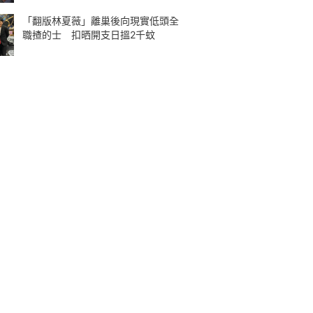
「翻版林夏薇」離巢後向現實低頭全
職揸的士 扣晒開支日搵2千蚊