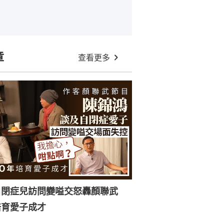
章
查看更多
自閉症兒訪問變嗌交怒轟顏聯武
培育愛子成才