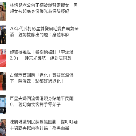
林恬兒老公何正德被爆背妻攬女 黑
超女被起底身份曝光為保險經紀
70年代武打影星雙鬢眉毛變白霸氣全
消 親認雙腳出問題：身體麻麻
黎彼得離世｜黎樹德被封「李泳漢
2.0」 鍾志光護航：絕對唔同意
古佩玲首回應「進化」質疑聲淚俱
下 陳浚霆：點都好過退化！
巨星夫婦回流香港現身貼地平民麵
店 親切向食客揮手零架子
:13
陳凱琳遭網民翻舊帳圍剿 搭叮叮疑
手袋霸再掀兩極討論：為黑而黑