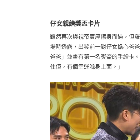
仔女親繪獎盃卡片
雖然再次與視帝寶座擦身而過，但羅
場時透露，出發前一對仔女擔心爸爸
爸爸」並畫有第一名獎盃的手繪卡。
住佢，有個幸運喺身上面。」