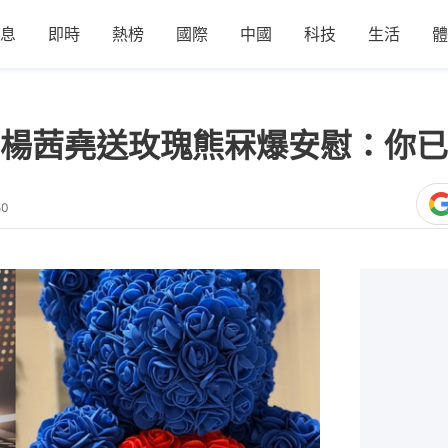
息
即時
熱榜
國際
中國
科技
生活
體
楊茜堯送玫瑰熊冧爆安慰：你已是
50