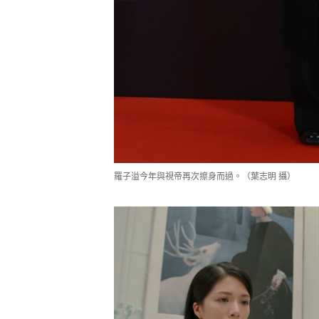
羅子溢今年與視帝再次擦身而過。（葉志明 攝）