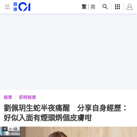
繁
|
简
娛樂
即時娛樂
劉佩玥生蛇半夜痛醒 分享自身經歷：
好似入面有煙頭焫個皮膚咁