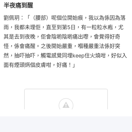
半夜痛到醒
劉佩玥：「（腰部）呢個位開始痕，我以為係因為落
雨，我都未理佢，直至到第5日，有一粒粒水疱，尤
其是去到夜晚，佢會陰啲陰啲痛出嚟，會覺得好奇
怪，係會痛醒。之後開始嚴重，嗰種嚴重法係好突
然，抽吓抽吓，觸電感覺同埋keep住火燒咁，好似入
面有煙頭焫個皮膚咁，好痛！」