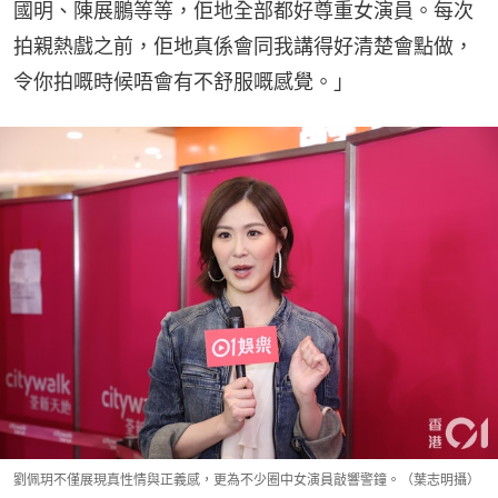
國明、陳展鵬等等，佢地全部都好尊重女演員。每次
拍親熱戲之前，佢地真係會同我講得好清楚會點做，
令你拍嘅時候唔會有不舒服嘅感覺。」
劉佩玥不僅展現真性情與正義感，更為不少圈中女演員敲響警鐘。（葉志明攝）