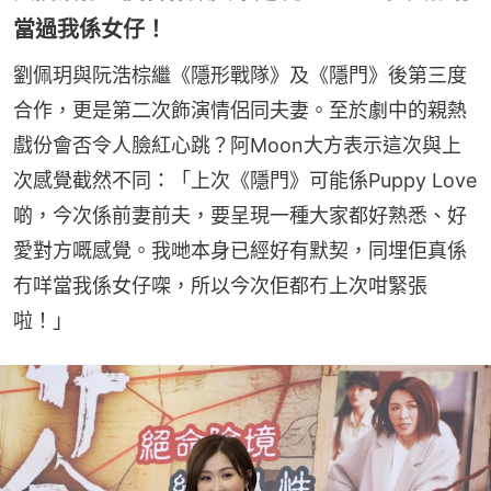
當過我係女仔！
劉佩玥與阮浩棕繼《隱形戰隊》及《隱門》後第三度
合作，更是第二次飾演情侶同夫妻。至於劇中的親熱
戲份會否令人臉紅心跳？阿Moon大方表示這次與上
次感覺截然不同：「上次《隱門》可能係Puppy Love
啲，今次係前妻前夫，要呈現一種大家都好熟悉、好
愛對方嘅感覺。我哋本身已經好有默契，同埋佢真係
冇咩當我係女仔㗎，所以今次佢都冇上次咁緊張
啦！」