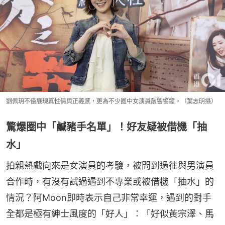
劉佩玥不僅展現真性情與正義感，更為不少圈中女演員敲響警鐘。（葉志明攝）
驚爆圈中「鹹豬手名單」！好友疑被借機「抽
水」
拍親熱戲向來是女演員的考驗，被問到過往與男演員
合作時，有沒有試過遇到不專業或被借機「抽水」的
情況？阿Moon即時表示自己非常幸運，遇到的對手
全都是極有紳士風度的「好人」：「好似黃宗澤、馬