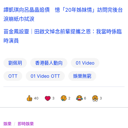
譚凱琪向呂晶晶追債 憶「20年姊妹情」訪問完後台
淚崩紙巾拭淚
苗金鳳設靈｜田啟文悼念前輩提攜之恩：我當時係臨
時演員
劉佩玥
香港藝人動向
01 Video
OTT
01‌ ‌Video‌ ‌OTT
娛樂無窮
40
3
2
6
3
娛樂
即時娛樂