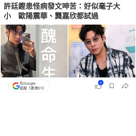
許廷鏗患怪病發文呻苦：好似毫子大
小 歐陽震華、龔嘉欣都試過
5
在Google
追蹤《香港01》
撰文：
李昌興
出版：
2026-06-03 22:05
更新：
2026-06-03 22:05