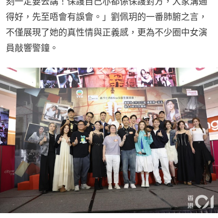
刻一定要去講！保護自己亦都係保護對方，大家溝通
得好，先至唔會有誤會。」劉佩玥的一番肺腑之言，
不僅展現了她的真性情與正義感，更為不少圈中女演
員敲響警鐘。