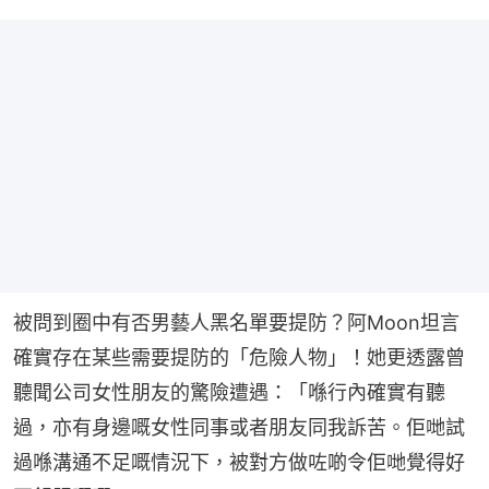
被問到圈中有否男藝人黑名單要提防？阿Moon坦言
確實存在某些需要提防的「危險人物」！她更透露曾
聽聞公司女性朋友的驚險遭遇：「喺行內確實有聽
過，亦有身邊嘅女性同事或者朋友同我訴苦。佢哋試
過喺溝通不足嘅情況下，被對方做咗啲令佢哋覺得好