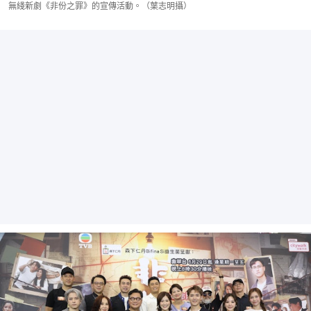
無綫新劇《非份之罪》的宣傳活動。（葉志明攝）