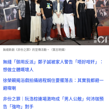
無綫新劇《非份之罪》的宣傳活動。（葉志明攝）
無綫「御用反派」鄭子誠被家人警告「唔好咁奸」：
想做立體嘅壞人
徐榮親揭浴戲拍攝過程焗住要擺落去：其實我都避一
避㗎喇
非份之罪｜阮浩棕連場激吻成「男人公敵」何沛珈預
告「強吻」對手