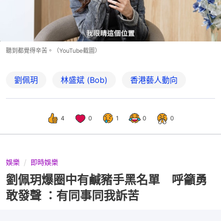
聽到都覺得辛苦。（YouTube截圖）
劉佩玥
林盛斌 (Bob)
香港藝人動向
4
0
1
0
0
娛樂
即時娛樂
劉佩玥爆圈中有鹹豬手黑名單 呼籲勇
敢發聲 ：有同事同我訴苦