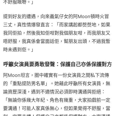
不舒服嘅嘢。」
提到好友的遭遇，向來義氣仔女的阿Moon頓時火冒
三丈，真性情爆發直言：「而家講起都㷫㷫地，如果
我同佢拍，然後我知佢咁對我個朋友咁，而我朋友又
唔舒服，我真係會當面話佢，幫朋友出頭，不過我暫
時未遇到佢。」
呼籲女演員要勇敢發聲：保護自己亦係保護對方
阿Moon坦言，圈中確實有一份女演員之間私下流傳
的「重點提防男名單」。她藉此呼籲所有女演員，無
論資歷深淺，遇到不適情況必須即時溝通與拒絕：
「無論你係幾大年紀、角色有幾重，大家拍戲前一定
要溝通！可能人家真係無心，但如果覺得不舒服，當