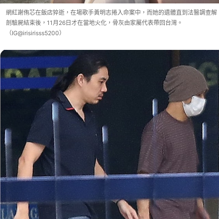
網紅謝侑芯在飯店猝逝，在場歌手黃明志捲入命案中，而她的遺體直到法醫調查解
剖驗屍結束後，11月26日才在當地火化，骨灰由家屬代表帶回台灣。
（IG@irisirisss5200）