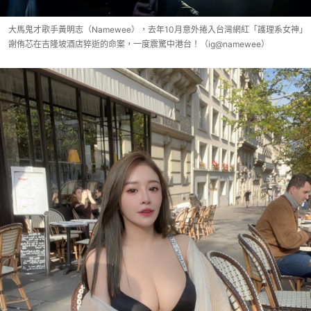
大馬鬼才歌手黃明志（Namewee），去年10月意外捲入台灣網紅「護理系女神」
謝侑芯在吉隆坡酒店猝逝的命案，一度震驚中港台！（ig@namewee）