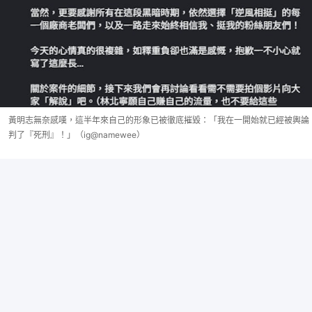
黃明志無奈感嘆，這半年來自己的形象已被徹底摧毀：「我在一開始就已經被輿論
判了『死刑』！」（ig@namewee）