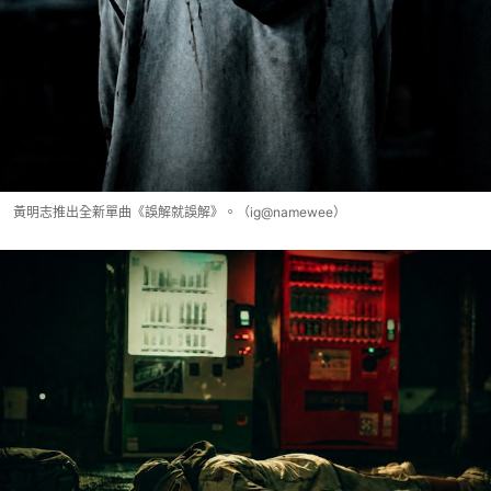
黃明志推出全新單曲《誤解就誤解》。（ig@namewee）