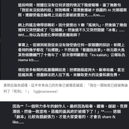
黃明志無奈感嘆，這半年來自己的形象已被徹底摧毀：「我在一開始就已經被輿論
判了『死刑』！」（ig@namewee）