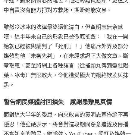
不過，對於謝侑芯的離世，他始終難掩悲痛，更在文
中自責沒有能力把對方救起，期盼她能安息。
雖然冷冰冰的法律最終還他清白，但黃明志無奈感
嘆，這半年來自己的形象已被徹底摧毀：「我在一開
始就已經被輿論判了『死刑』！」他痛斥外界及部分
媒體對他「未審先判」，在未經求證下大做文章、斷
章取義，甚至將網上各種謠言（從搖頭丸傳到變壯陽
藥、冰毒）無限放大，令他遭受極大的網絡欺凌與抹
黑。
誓告網民媒體討回損失 感謝患難見真情
面對這大半年的委屈，向來敢言的黃明志宣佈絕不再
隱忍！他強硬表示，將會對這段期間惡意造謠及傳播
不實訊息的酸民、鍵盤俠、YouTuber、網紅及媒體一