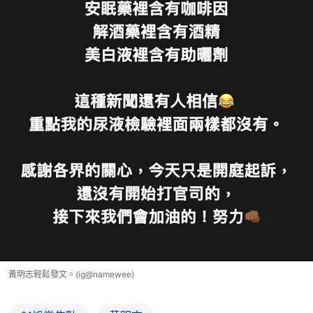
黃明志輕鬆發文。(ig@namewee)