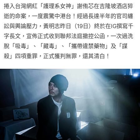
捲入台灣網紅「護理系女神」謝侑芯在吉隆坡酒店猝
逝的命案，一度震驚中港台！經過長達半年的官司纏
訟與輿論壓力，黃明志昨日（19日）終於在IG撰寫千
字長文，宣佈正式收到聯邦法庭撤控公函，一次過洗
脫「吸毒」、「藏毒」、「攜帶違禁藥物」及「謀
殺」四項重罪，正式獲判無罪，還其清白！