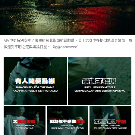
MV中更特別安排了激烈的台北街頭槍戰戲碼，黃明志身中多槍倒地滿身鮮血，象
徵遭受不明之冤與輿論打壓。（ig@namewee）