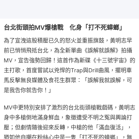
台北街頭拍MV爆槍戰 化身「打不死蟑螂」
為了宣洩這股積壓已久的怒火並重振旗鼓，黃明志早
前已悄悄飛抵台北，為全新單曲《誤解就誤解》拍攝
MV，宣告強勢回歸！這首作為新碟《十三號宇宙》的
主打歌，首度嘗試以兇悍的Trap與Drill曲風，擺明車
馬反擊無良媒體及食花生群眾：「誤解我就誤解，可
是我告你就告你！」
MV中更特別安排了激烈的台北街頭槍戰戲碼，黃明志
身中多槍倒地滿身鮮血，象徵遭受不明之冤與輿論打
壓；但劇情隨後迎來反轉，中槍的他「滿血復活」，
猶如他自嘲在粉絲心中是一隻「打不死的蟑螂」，無