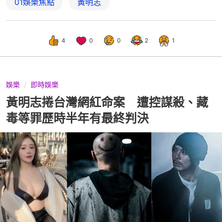
01娛樂焦點
黃明志
4
0
0
2
1
娛樂
即時娛樂
黃明志捲台灣網紅命案 遭控謀殺、藏
毒等罪歷時半年有最終判決