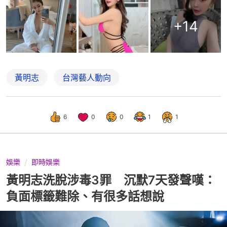
+
14
黃明志
台灣藝人動向
6
0
0
1
1
娛樂
即時娛樂
黃明志洗脫涉毒3罪 沉默7天發聲嘆：
負面標籤難除、有很多話想說