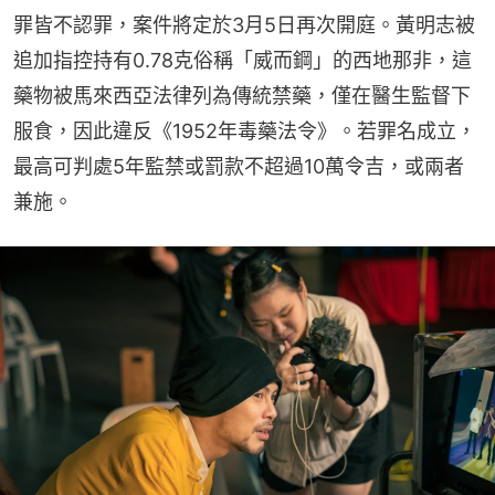
罪皆不認罪，案件將定於3月5日再次開庭。黃明志被
追加指控持有0.78克俗稱「威而鋼」的西地那非，這
藥物被馬來西亞法律列為傳統禁藥，僅在醫生監督下
服食，因此違反《1952年毒藥法令》。若罪名成立，
最高可判處5年監禁或罰款不超過10萬令吉，或兩者
兼施。