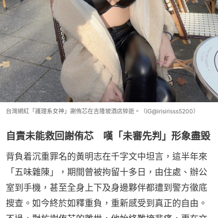
台灣網紅「護理系女神」謝侑芯在吉隆坡酒店猝逝。（IG@irisirisss5200）
自責未能救回謝侑芯 嘆「未審先判」形象盡毀
背負着沉重罪名的黃明志在千字文中坦言，這半年來
「五味雜陳」，期間曾被拘留十多日，由住處、辦公
室到手機，甚至全身上下及身邊夥伴都遭到警方徹底
搜查。如今終於如釋重負，重新感受到真正的自由。