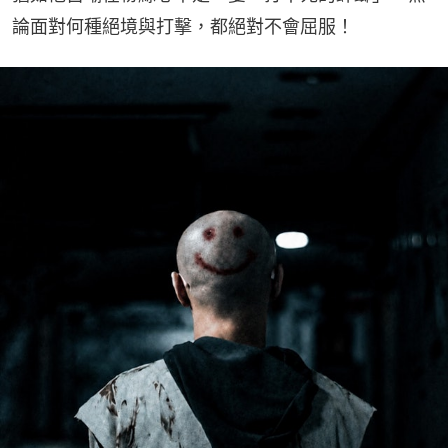
論面對何種絕境與打擊，都絕對不會屈服！