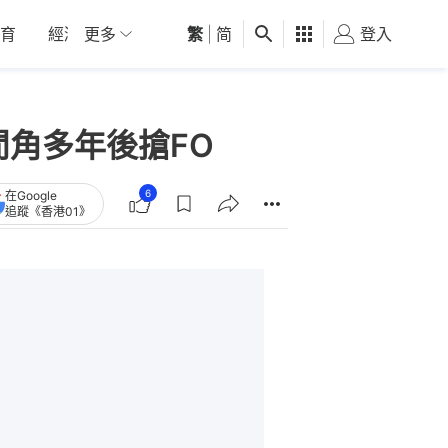
育
經濟
更多
01深圳
繁
觀點
|
简
健康
好食玩飛
登入
女
角多年後搶FO
6
在Google
追蹤《香港01》