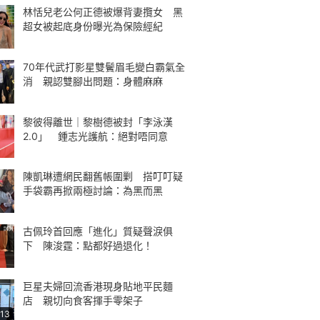
林恬兒老公何正德被爆背妻攬女 黑
超女被起底身份曝光為保險經紀
70年代武打影星雙鬢眉毛變白霸氣全
消 親認雙腳出問題：身體麻麻
黎彼得離世｜黎樹德被封「李泳漢
2.0」 鍾志光護航：絕對唔同意
陳凱琳遭網民翻舊帳圍剿 搭叮叮疑
手袋霸再掀兩極討論：為黑而黑
古佩玲首回應「進化」質疑聲淚俱
下 陳浚霆：點都好過退化！
巨星夫婦回流香港現身貼地平民麵
店 親切向食客揮手零架子
:13