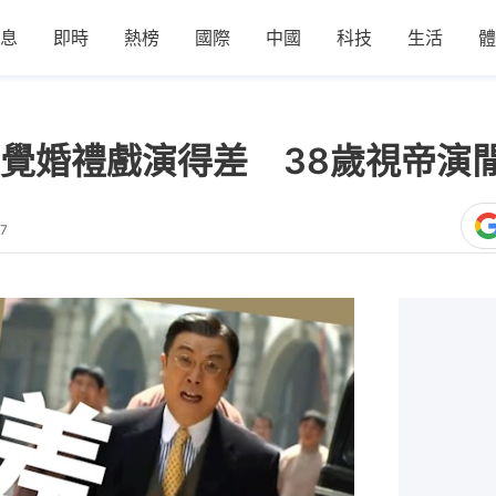
息
即時
熱榜
國際
中國
科技
生活
體
覺婚禮戲演得差 38歲視帝演閒
27