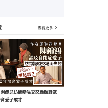
章
查看更多
自閉症兒訪問變嗌交怒轟顏聯武
培育愛子成才