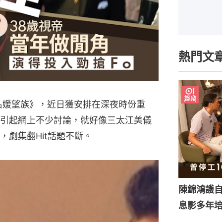
熱門文
《名媛望族》，近日獲安排在深夜時份重
引起網上不少討論，就好像三太江美儀
劇集翻Hit話題不斷。
陳錦鴻護
息影多年