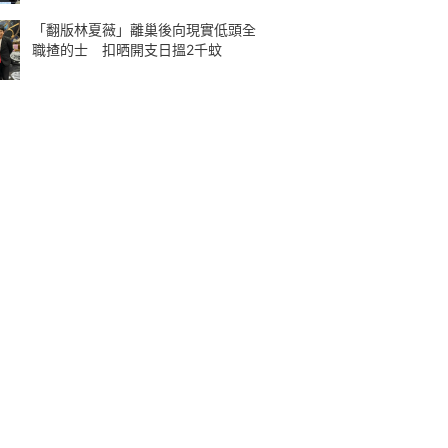
「翻版林夏薇」離巢後向現實低頭全
職揸的士 扣晒開支日搵2千蚊