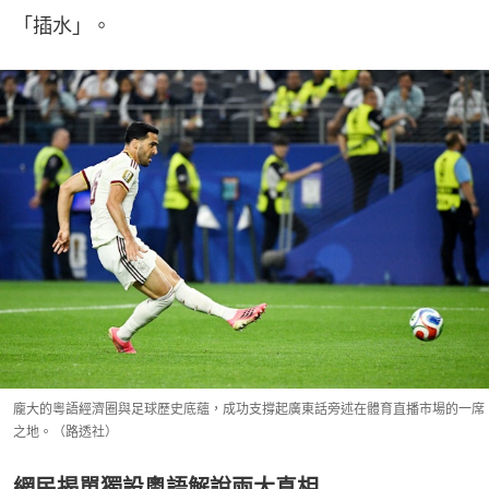
「插水」。
龐大的粵語經濟圈與足球歷史底蘊，成功支撐起廣東話旁述在體育直播市場的一席
之地。（路透社）
網民揭單獨設粵語解說兩大真相