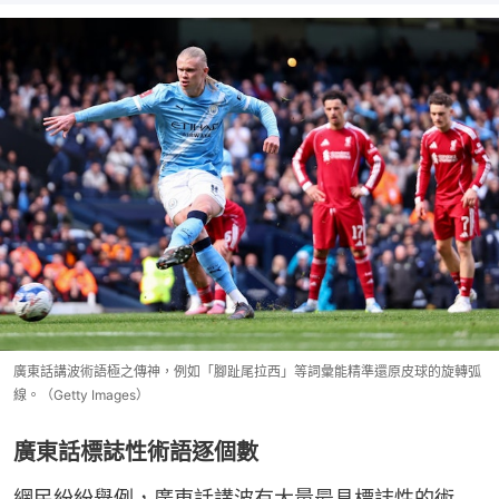
廣東話講波術語極之傳神，例如「腳趾尾拉西」等詞彙能精準還原皮球的旋轉弧
線。（Getty Images）
廣東話標誌性術語逐個數
網民紛紛舉例，廣東話講波有大量最具標誌性的術