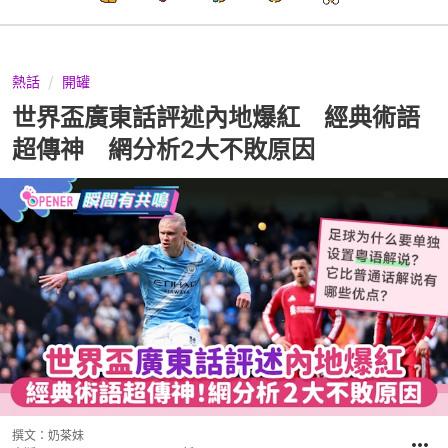
熱話
開罐
世界盃廣東話評述內地爆紅 經典術語
超傳神 網分析2大不敗原因
撰文：
奶茶妹