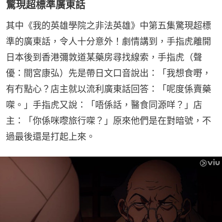
驚現超標準廣東話
其中《我的英雄學院之非法英雄》中第五集驚現超標
準的廣東話，令人十分意外！劇情講到，手指虎離開
日本後到香港彌敦道某藥房尋找線索，手指虎（聲
優：間宮康弘）先是帶日文口音說出：「我想食嘢，
有冇點心？店主就以流利廣東話回答：「呢度係賣藥
㗎。」手指虎又說：「唔係話，醫食同源咩？」店
主：「你係咪嚟旅行㗎？」原來他們是在對暗號，不
過最後還是打起上來。