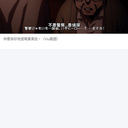
仲要係好地道嘅廣東話。（Viu截圖）