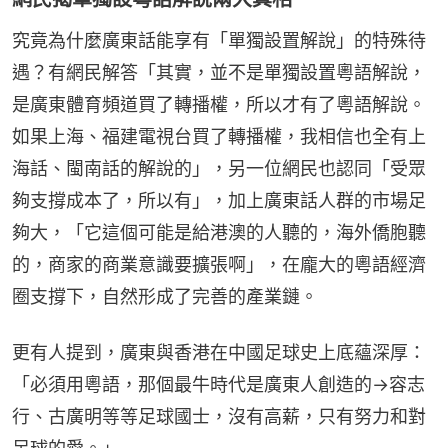
究竟為什麼廣東話能享有「單獨設置解說」的特殊待
遇？有網民解答「其實，並不是單獨設置粵語解說，
是廣東體育頻道買了轉播權，所以才有了粵語解說。
如果上海、福建電視台買了轉播權，我相信也全有上
海話、閩南話的解說的」，另一位網民也認同「受眾
夠支撐成本了，所以有」，加上廣東話人群的市場足
夠大，「它這個可能是給港澳的人聽的，海外僑胞聽
的，商家的商業意識要擴張啊」，在龐大的粵語經濟
圈支撐下，自然形成了完善的產業鏈。
更有人提到，廣東與香港在中國足球史上底蘊深厚：
「必須用粵語，那個最牛時代是廣東人創造的→容志
行、古廣明等等足球國士，沒有高薪，只有努力和對