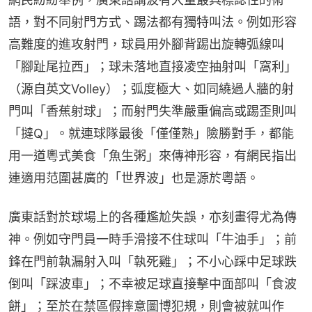
語，對不同射門方式、踢法都有獨特叫法。例如形容
高難度的進攻射門，球員用外腳背踢出旋轉弧線叫
「腳趾尾拉西」；球未落地直接凌空抽射叫「窩利」
（源自英文Volley）；弧度極大、如同繞過人牆的射
門叫「香蕉射球」；而射門失準嚴重偏高或踢歪則叫
「撻Q」。就連球隊最後「僅僅熟」險勝對手，都能
用一道粵式美食「魚生粥」來傳神形容，有網民指出
連適用范圍甚廣的「世界波」也是源於粵語。
廣東話對於球場上的各種尷尬失誤，亦刻畫得尤為傳
神。例如守門員一時手滑接不住球叫「牛油手」；前
鋒在門前執漏射入叫「執死雞」；不小心踩中足球跌
倒叫「踩波車」；不幸被足球直接擊中面部叫「食波
餅」；至於在禁區假摔意圖博犯規，則會被就叫作