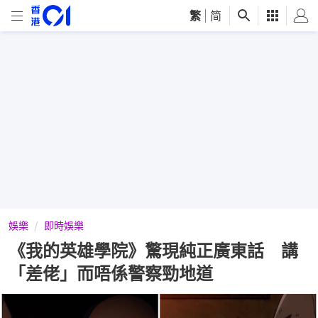
繁
|
简
娛樂
即時娛樂
《我的英雄學院》驚現純正廣東話 講
「差佬」而唔係警察勁地道