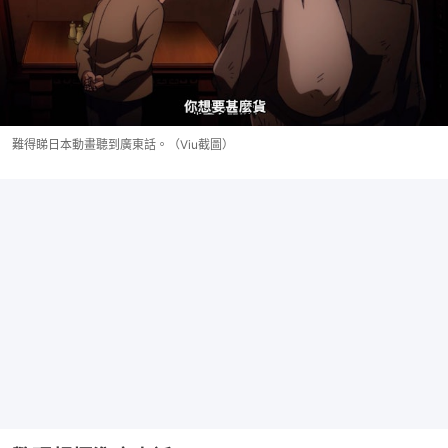
難得睇日本動畫聽到廣東話。（Viu截圖）