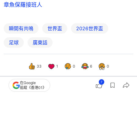
章魚保羅接班人
瞬間有共鳴
世界盃
2026世界盃
足球
廣東話
33
1
0
6
0
7
在Google
追蹤《香港01》
科技玩物
遊戲動漫
《我的英雄學院》10週年動畫More 成
年A班8年後重聚 5月2日開播