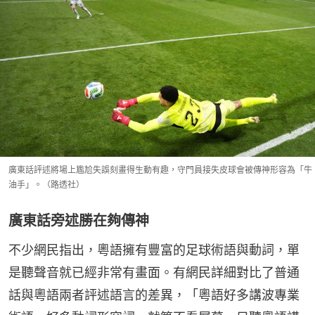
廣東話評述將場上尷尬失誤刻畫得生動有趣，守門員接失皮球會被傳神形容為「牛
油手」。（路透社）
廣東話旁述勝在夠傳神
不少網民指出，粵語擁有豐富的足球術語與動詞，單
是聽聲音就已經非常有畫面。有網民詳細對比了普通
話與粵語兩者評述語言的差異，「粵語好多講波專業