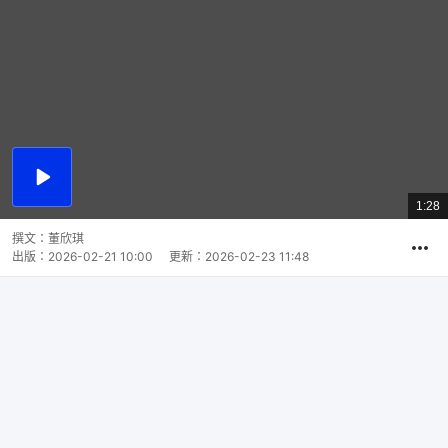
播
放
1:28
總
影
共
片
時
撰文：
董欣琪
間
出版：
2026-02-21 10:00
更新：
2026-02-23 11:48