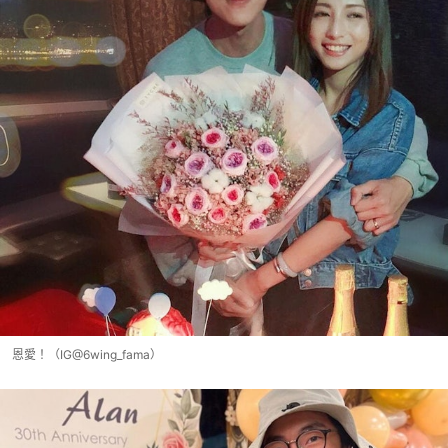
恩愛！（IG@6wing_fama）