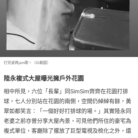
打完波再jam歌。（IG截圖）
陸永複式大屋曝光擁戶外花園
相中所見，六位「長輩」同SimSim齊齊在花園打排
球，七人分別站在花園的兩側，空間仍綽綽有餘，黃
翠如都笑言：「一個好好打排球的場。」其實陸永同
老婆之前亦曾分享大屋內景，可見他們所住的豪宅為
複式單位，客廳除了擺放了巨型電視及梳化之外，還