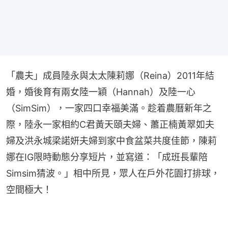
「農夫」成員陸永與太太陳莉娜（Reina）2011年結
婚，婚後育有兩女陸一穎（Hannah）及陸一心
（SimSim），一家四口幸福美滿。趁着農曆新年之
際，陸永一家相約C君黃天頤夫婦、蕭正楠黃翠如夫
婦及洪永城梁諾妍夫婦到家中食盆菜共度佳節，陳莉
娜在IG限時動態分享短片，並寫道：「成班長輩陪
Simsim猜波。」相中所見，眾人在戶外花園打排球，
空間極大！