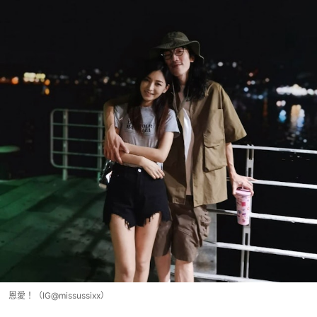
恩愛！（IG@missussixx）