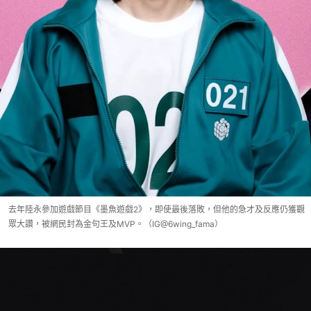
去年陸永參加遊戲節目《墨魚遊戲2》，即使最後落敗，但他的急才及反應仍獲觀
眾大讚，被網民封為金句王及MVP。（IG@6wing_fama）