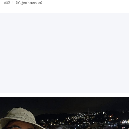
恩愛！（IG@missussixx）