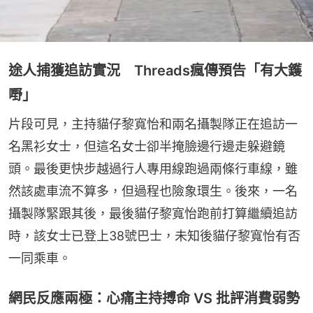
途人捕獲追訪實況 Threads瘋傳預告「有大鑊
嘢」
片段可見，主持貓仔黎寬怡和兩名攝製隊正在追訪一
名黑衫女士，但這名女士卻半掩臉邊行邊走躲避鏡
頭。最後更快步越過行人專用線跑過兩條行車線，雖
然該處車流不算多，但過程也險象環生。後來，一名
攝製隊緊跟其後，最後貓仔黎寬怡跑前打算繼續追訪
時，該女士已登上38號巴士，未知後貓仔黎寬怡有否
一同乘車。
網民反應兩極：心痛主持搏命 VS 批評消費弱勢