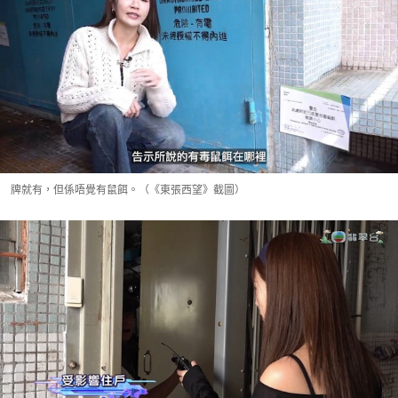
牌就有，但係唔覺有鼠餌。（《東張西望》截圖）