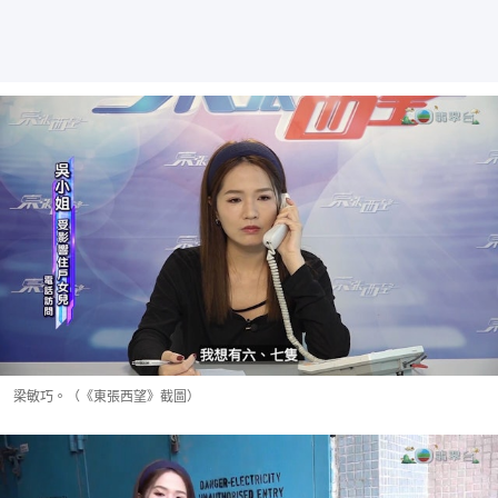
梁敏巧。（《東張西望》截圖）