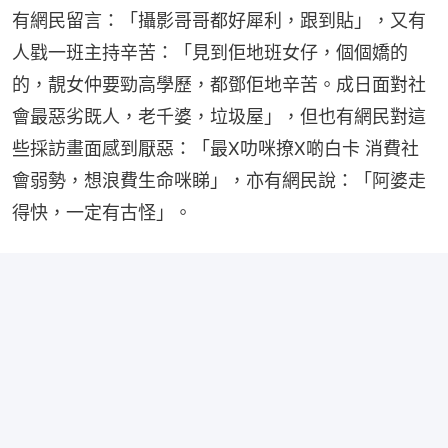
有網民留言：「攝影哥哥都好犀利，跟到貼」，又有
人戥一班主持辛苦：「見到佢地班女仔，個個嬌的
的，靚女仲要勁高學歷，都鄧佢地辛苦。成日面對社
會最惡劣既人，老千婆，垃圾屋」，但也有網民對這
些採訪畫面感到厭惡：「最X叻咪撩X啲白卡 消費社
會弱勢，想浪費生命咪睇」，亦有網民說：「阿婆走
得快，一定有古怪」。