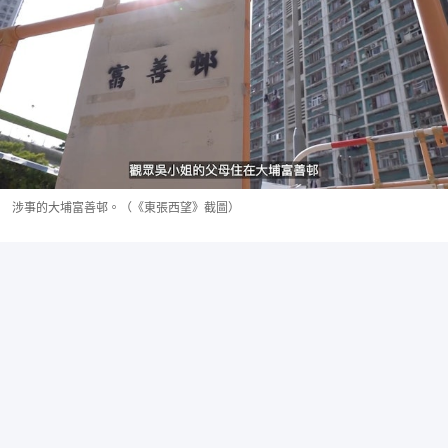
涉事的大埔富善邨。（《東張西望》截圖）