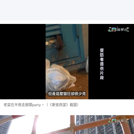
老鼠在半夜走廊開party。（《東張西望》截圖）