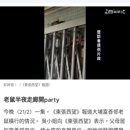
好誇張！（《東張西望》截圖）
老鼠半夜走廊開party
今晚（21/2）一集，《東張西望》報道大埔富善邨老
鼠橫行的情況。 吳小姐向《東張西望》表示，父母居