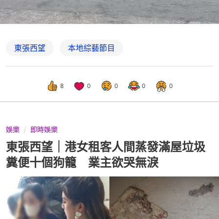
東張西望
本地綜藝節目
8
0
0
0
0
娛樂
即時娛樂
東張西望｜港女租客人間蒸發滿屋垃圾
糞便十個狗籠 業主欲哭無淚