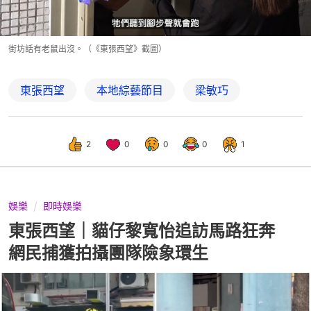
街坊話有老鼠出沒。（《東張西望》截圖）
東張西望
本地綜藝節目
梁敏巧
2
0
0
0
1
娛樂
即時娛樂
東張西望｜貓仔黎寬怡追訪馬路狂奔
網民捕獲拍攝團隊險象環生