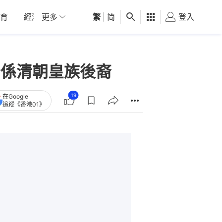
育
經濟
更多
01深圳
繁
觀點
|
简
健康
好食玩飛
登入
女
公係清朝皇族後裔
19
在Google
追蹤《香港01》