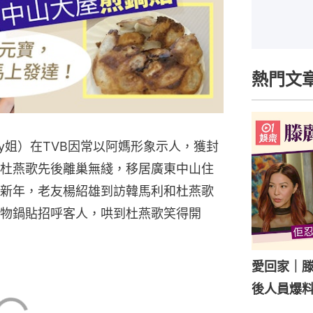
熱門文
ry姐）在TVB因常以阿媽形象示人，獲封
杜燕歌先後離巢無綫，移居廣東中山住
新年，老友楊紹雄到訪韓馬利和杜燕歌
物鍋貼招呼客人，哄到杜燕歌笑得開
愛回家｜
後人員爆