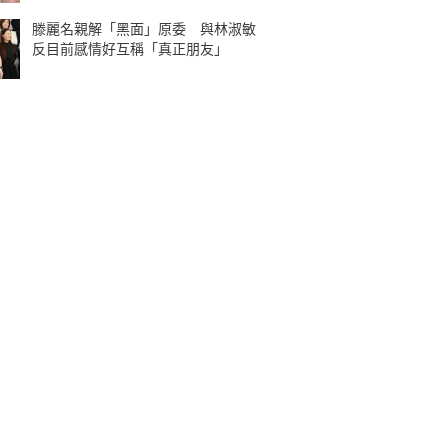
滕麗名親解「黑面」原委 與林淑敏
反目前感情好互稱「真正朋友」