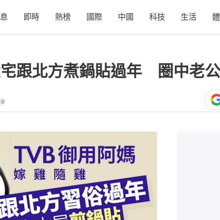
息
即時
熱榜
國際
中國
科技
生活
體
大宅跟北方煮鍋貼過年 圈中老
39