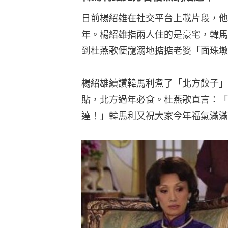
日前楊紹雄在社交平台上載片段，他
年。楊紹雄指兩人住的是豪宅，韓馬
到杜燕歌便寵溺地掂掂老婆「面珠墩
楊紹雄續讚韓馬利煮了「北方餃子」
貼，北方過年必食。杜燕歌直言：「『鍋
達！」韓馬利又祝大家今年福氣滿滿