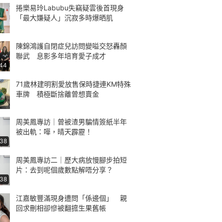
捲樂易玲Labubu失竊疑雲後首現身
「最大嫌疑人」沉寂多時爆晒肌
陳錦鴻護自閉症兒訪問變嗌交怒轟顏
聯武 息影多年培育愛子成才
:44
71歲林建明割愛放售保時捷連KM特殊
車牌 積極斷捨離曾想賣金
周美鳳專訪｜曾被渣男騙情簽紙半年
被出軌：嘩，晴天霹靂！
:38
周美鳳專訪二｜歷大病放慢腳步拍短
片：去到呢個歲數點解唔分享？
:38
江嘉敏豐滿現身遭問「係邊個」 親
回求刪相卻慘被翻搲生果舊帳