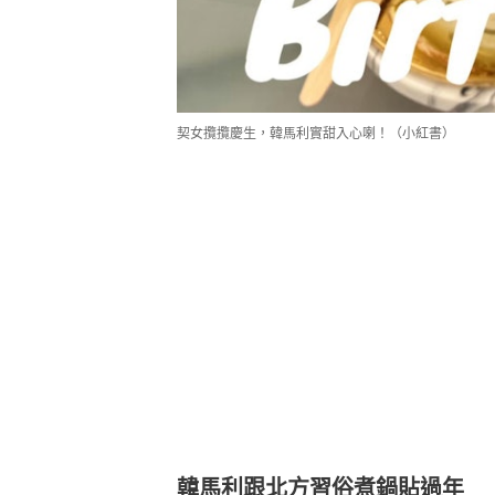
契女攬攬慶生，韓馬利實甜入心喇！（小紅書）
韓馬利跟北方習俗煮鍋貼過年