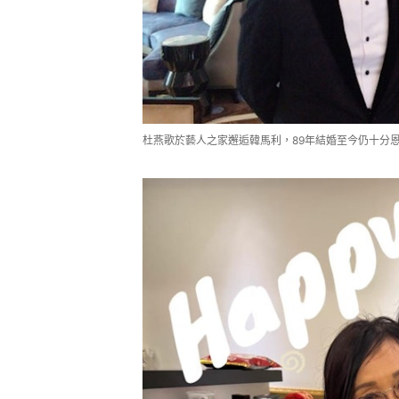
杜燕歌於藝人之家邂逅韓馬利，89年結婚至今仍十分