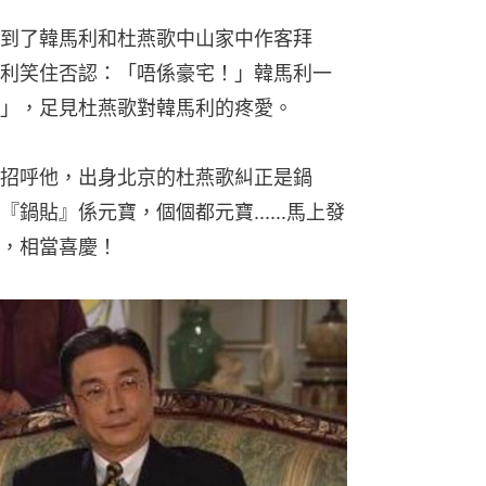
到了韓馬利和杜燕歌中山家中作客拜
利笑住否認：「唔係豪宅！」韓馬利一
」，足見杜燕歌對韓馬利的疼愛。
招呼他，出身北京的杜燕歌糾正是鍋
貼』係元寶，個個都元寶......馬上發
，相當喜慶！