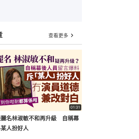
章
查看更多
01:31
滕麗名林淑敏不和再升級 自稱幕
料某人扮好人