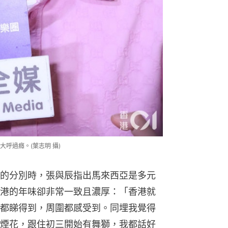
呼過癮。(葉志明 攝)
的分別時，張與辰指出馬來西亞是多元
港的年味卻非常一致且濃厚：「香港就
都睇得到，周圍都感受到。同埋我覺得
煙花，跟住初三開始有舞獅，我都話好