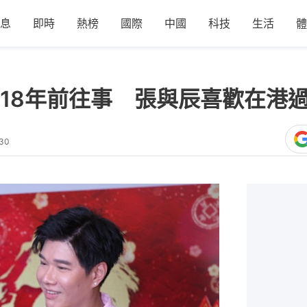
息
即時
熱榜
國際
中國
科技
生活
體
18年前往事 張與辰喜歡在港
:30