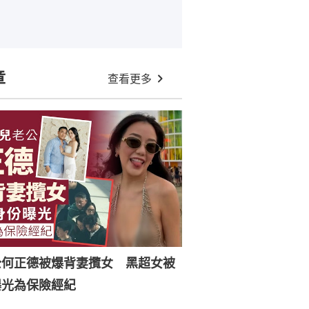
章
查看更多
公何正德被爆背妻攬女 黑超女被
曝光為保險經紀