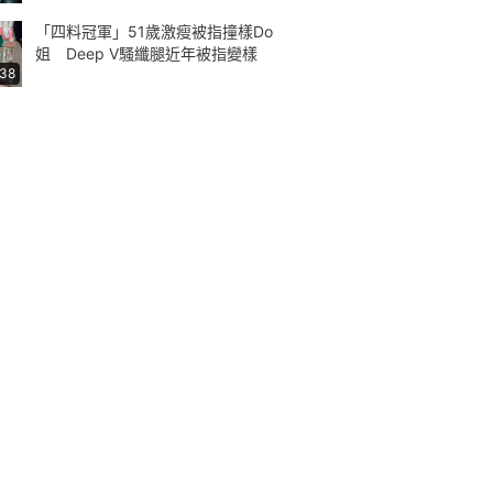
「四料冠軍」51歲激瘦被指撞樣Do
姐 Deep V騷纖腿近年被指變樣
:38