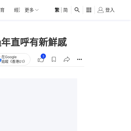
育
經濟
更多
01深圳
繁
觀點
|
简
健康
好食玩飛
登入
女
過年直呼有新鮮感
3
在Google
追蹤《香港01》