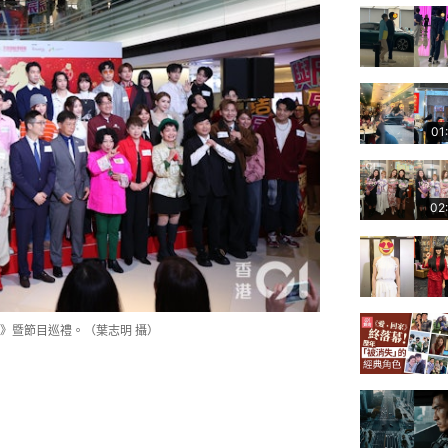
01
02
》暨節目巡禮。（葉志明 攝）