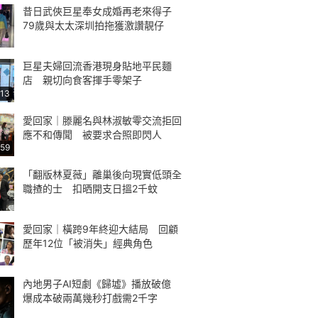
昔日武俠巨星奉女成婚再老來得子
79歲與太太深圳拍拖獲激讚靚仔
巨星夫婦回流香港現身貼地平民麵
店 親切向食客揮手零架子
:13
愛回家｜滕麗名與林淑敏零交流拒回
應不和傳聞 被要求合照即閃人
:59
「翻版林夏薇」離巢後向現實低頭全
職揸的士 扣晒開支日搵2千蚊
愛回家｜橫跨9年終迎大結局 回顧
歷年12位「被消失」經典角色
內地男子AI短劇《歸墟》播放破億
爆成本破兩萬幾秒打戲需2千字