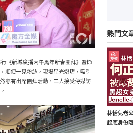
熱門文
舉行《新城廣播丙午馬年新春團拜》暨節
，順便一見粉絲，現場星光熠熠，吸引
然亦有出席團拜活動，二人接受傳媒訪
。
林恬兒老
起底身份