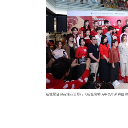
新城電台假黃埔商場舉行《新城廣播丙午馬年新春團拜