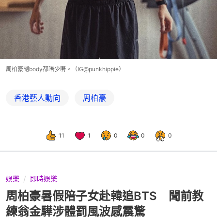
周柏豪副body都唔少嘢。（IG@punkhippie）
香港藝人動向
周柏豪
11
1
0
0
0
娛樂
即時娛樂
周柏豪暑假陪子女赴韓追BTS 聞前教
練翁金驊涉體罰風波感震驚