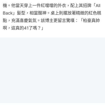
機。他當天穿上一件紅噹噹的外衣，配上其招牌「All 
Back」髮型，相當醒神。桌上則擺放著精緻的紅色糕
點，充滿喜慶氣氛。該博主更留言驚嘆：「柏豪真帥
啊，這真的41了嗎？」