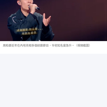
周柏豪近年在內地亮相多個綜藝節目，令他知名度急升。（視頻截圖）