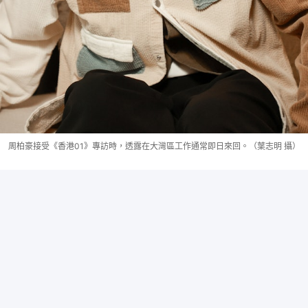
周柏豪接受《香港01》專訪時，透露在大灣區工作通常即日來回。（葉志明 攝）