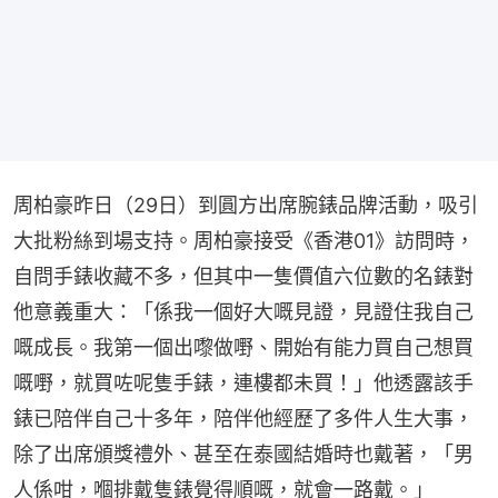
周柏豪昨日（29日）到圓方出席腕錶品牌活動，吸引
大批粉絲到場支持。周柏豪接受《香港01》訪問時，
自問手錶收藏不多，但其中一隻價值六位數的名錶對
他意義重大：「係我一個好大嘅見證，見證住我自己
嘅成長。我第一個出嚟做嘢、開始有能力買自己想買
嘅嘢，就買咗呢隻手錶，連樓都未買！」他透露該手
錶已陪伴自己十多年，陪伴他經歷了多件人生大事，
除了出席頒獎禮外、甚至在泰國結婚時也戴著，「男
人係咁，嗰排戴隻錶覺得順嘅，就會一路戴。」