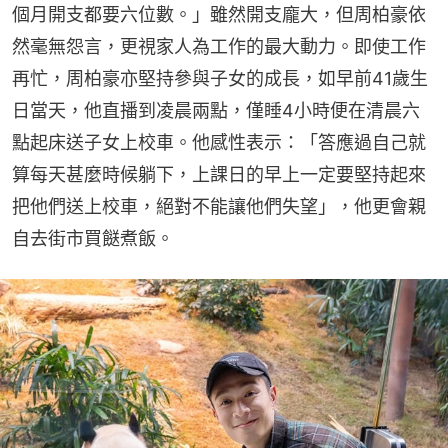
個月開支都要六位數。」雖然開支龐大，但周柏豪依
然毫無怨言，更視家人為工作的最大動力。即使工作
再忙，周柏豪亦堅持參與子女的成長，如早前41歲生
日當天，他直播到凌晨兩點，僅睡4小時便在清晨六
點起床送子女上校車。他感性表示：「答應過自己就
算每天甚麼時候躺下，上課日的早上一定要堅持起來
把他們送上校車，絕對不能讓他們失望」，他更會親
自去街市買餸煮飯。