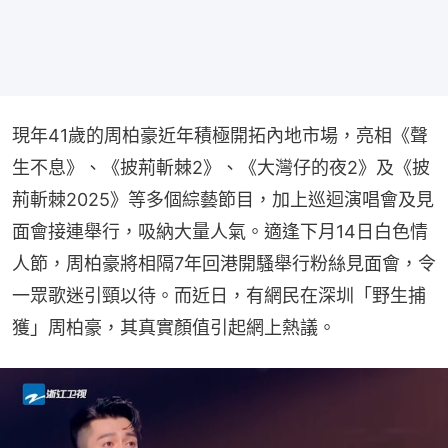
現年41歲的周柏豪近年積極開拓內地市場，亮相《聲
生不息》、《披荊斬棘2》、《大灣仔的夜2》及《披
荊斬棘2025》等多個綜藝節目，加上巡迴演唱會及見
面會接連舉行，吸納大量人氣。適逢下月14日白色情
人節，周柏豪將相隔7年回港開騷舉行粉絲見面會，令
一眾歌迷引頸以待。而近日，有網民在深圳「野生捕
獲」周柏豪，其真實顏值引起網上熱議。