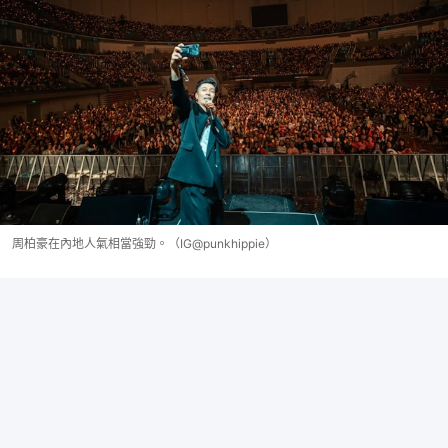
周柏豪在內地人氣相當強勁。（IG@punkhippie）