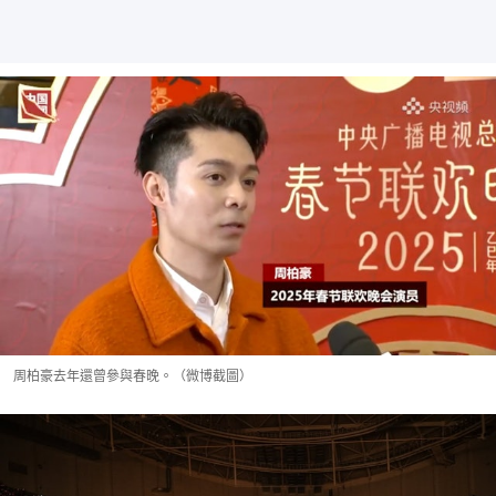
周柏豪去年還曾參與春晚。（微博截圖）