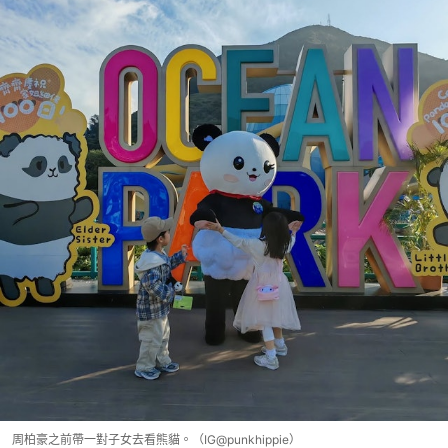
周柏豪之前帶一對子女去看熊貓。（IG@punkhippie）