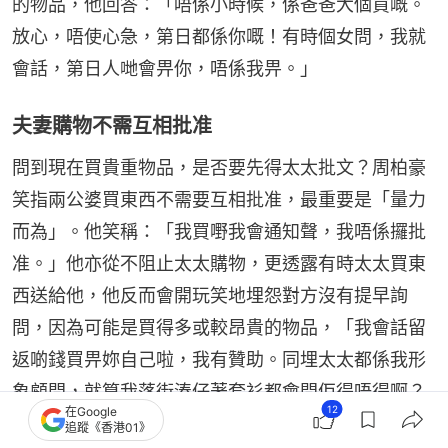
的物品，他回答：「唔係小時候，係爸爸大個買嘅。
放心，唔使心急，第日都係你嘅！有時個女問，我就
會話，第日人哋會畀你，唔係我畀。」
夫妻購物不需互相批准
問到現在買貴重物品，是否要先得太太批文？周柏豪
笑指兩公婆買東西不需要互相批准，最重要是「量力
而為」。他笑稱：「我買嘢我會通知聲，我唔係攞批
准。」他亦從不阻止太太購物，更透露有時太太買東
西送給他，他反而會開玩笑地埋怨對方沒有提早詢
問，因為可能是買得多或較昂貴的物品，「我會話留
返啲錢買畀妳自己啦，我有贊助。同埋太太都係我形
象顧問，就算我落街湊仔著套衫都會問佢得唔得啊？
12
在Google
我係完全信任太太嘅時裝品味。」
追蹤《香港01》