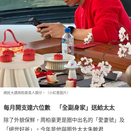
網民大讚周柏豪真人靚仔。（小紅書圖片）
每月開支達六位數 「全副身家」送給太太
除了外貌保鮮，周柏豪更是圈中出名的「愛妻號」及
「絕世好爸」。今年是他與圈外太太朱敏君