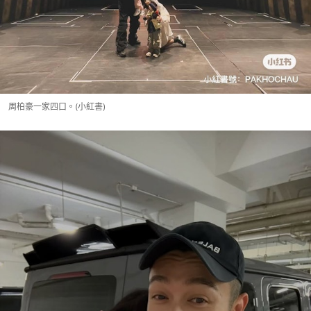
周柏豪一家四口。(小紅書)