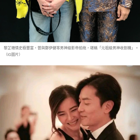
黎芷珊情史極豐富，曾與鄭伊健等男神級影帝拍拖，堪稱「元祖級男神收割機」。
（IG圖片）