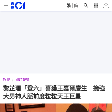
繁
|
简
娛樂
即時娛樂
黎芷珊「登六」喜獲王嘉爾慶生 擁強
大男神人脈前度粒粒天王巨星