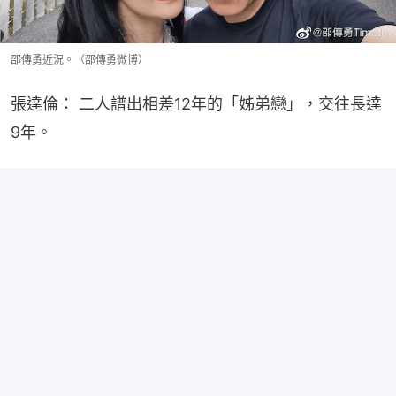
邵傳勇近況。（邵傳勇微博）
張達倫： 二人譜出相差12年的「姊弟戀」，交往長達
9年。