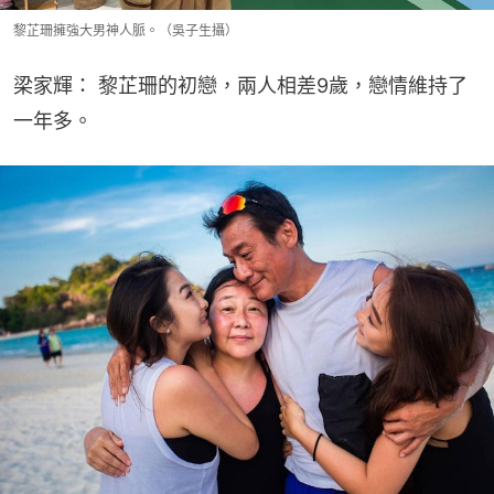
黎芷珊擁強大男神人脈。（吳子生攝）
梁家輝： 黎芷珊的初戀，兩人相差9歲，戀情維持了
一年多。