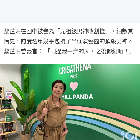
黎芷珊在圈中被譽為「元祖級男神收割機」，細數其
情史，前度名單幾乎包攬了半個演藝圈的頂級男神。
黎芷珊曾豪言： 「同過我一齊的人，之後都紅晒！」