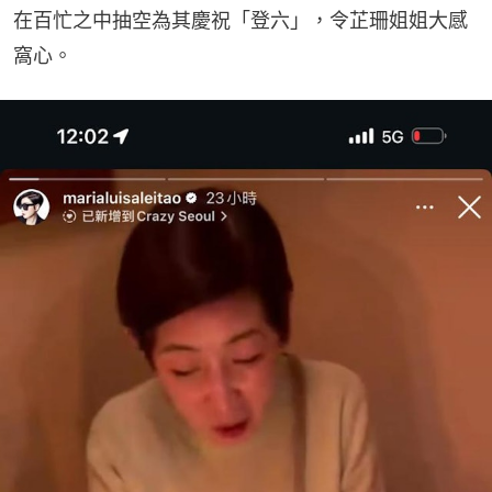
在百忙之中抽空為其慶祝「登六」，令芷珊姐姐大感
窩心。