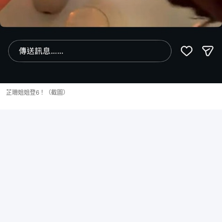
芷珊姐姐登6！（截圖）