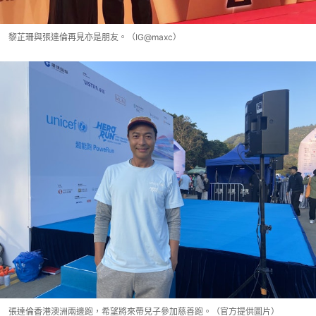
黎芷珊與張達倫再見亦是朋友。（IG@maxc）
張達倫香港澳洲兩邊跑，希望將來帶兒子參加慈善跑。（官方提供圖片）