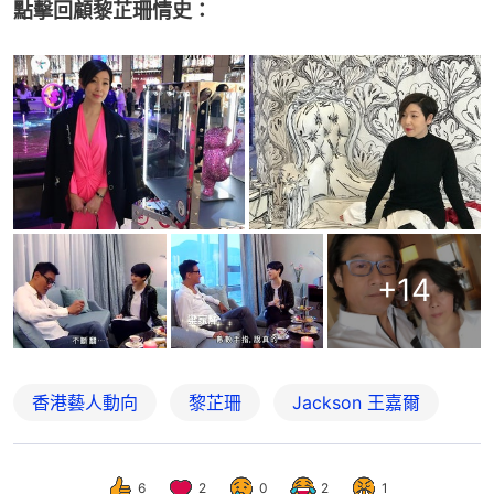
點擊回顧黎芷珊情史：
+
14
香港藝人動向
黎芷珊
Jackson 王嘉爾
6
2
0
2
1