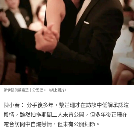
鄭伊健與蒙嘉慧十分恩愛。（網上圖片）
陳小春： 分手後多年，黎芷珊才在訪談中低調承認這
段情，雖然拍拖期間二人未曾公開，但多年後芷珊在
電台訪問中自爆戀情，但未有公開細節。