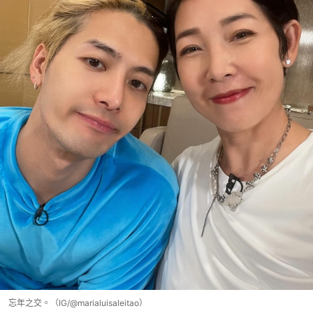
忘年之交。（IG/@marialuisaleitao）