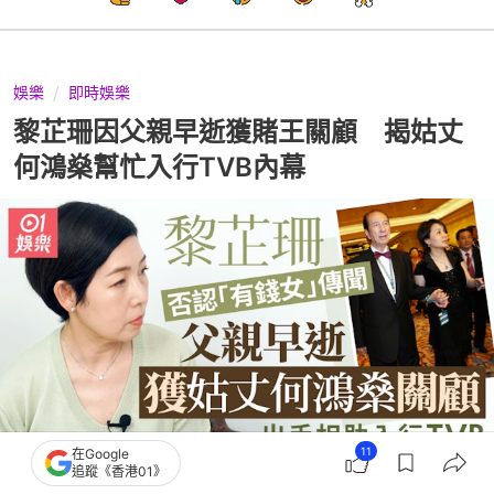
娛樂
即時娛樂
黎芷珊因父親早逝獲賭王關顧 揭姑丈
何鴻燊幫忙入行TVB內幕
11
在Google
追蹤《香港01》
撰文：
亞瑟