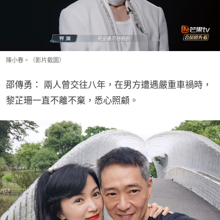
陳小春。（影片截圖）
邵傳勇： 兩人曾交往八年，在男方遭遇嚴重車禍時，
黎芷珊一直不離不棄，悉心照顧。