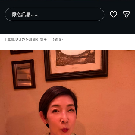
王嘉爾現身為芷珊姐姐慶生！（截圖）