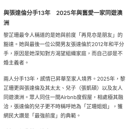
與張達倫分手13年 2025年與舊愛一家同遊澳
洲
黎芷珊最令人稱道的是她與前度「再見亦是朋友」的
豁達。她與最後一位公開男友張達倫於2012年和平分
手，原因是她深知對方渴望組織家庭，而自己卻是不
婚主義者。
兩人分手13年，感情已昇華至家人境界。2025年，黎
芷珊更與張達倫及其太太、兒子（張凱碩）以及友人
同遊澳洲。眾人同住一間Airbnb度假屋，相處極其融
洽，張達倫的兒子更不時稱呼她為「芷珊姐姐」，獲
網民大讚是「最強前度」的典範。