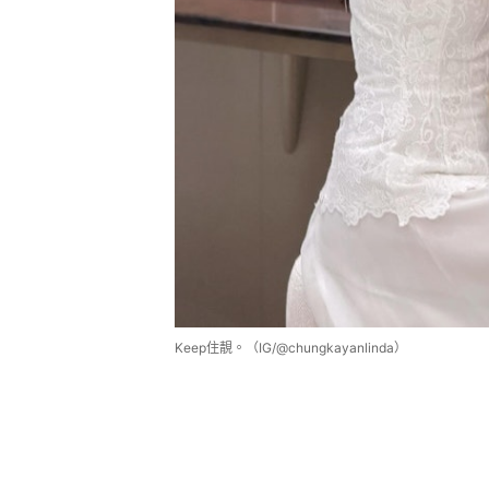
Keep住靚。（IG/@chungkayanlinda）