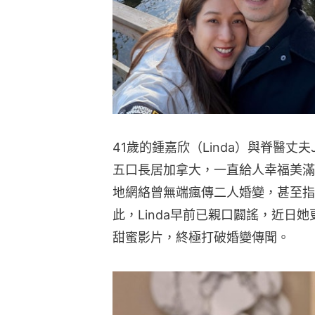
41歲的鍾嘉欣（Linda）與脊醫丈
五口長居加拿大，一直給人幸福美滿的
地網絡曾無端瘋傳二人婚變，甚至指L
此，Linda早前已親口闢謠，近日
甜蜜影片，終極打破婚變傳聞。