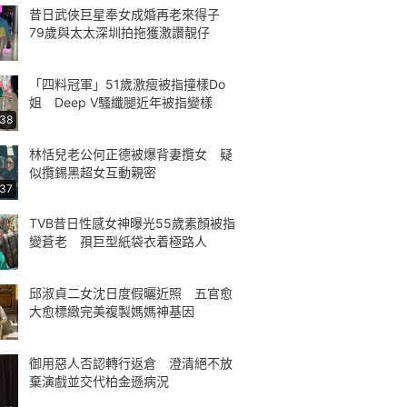
昔日武俠巨星奉女成婚再老來得子
79歲與太太深圳拍拖獲激讚靚仔
「四料冠軍」51歲激瘦被指撞樣Do
姐 Deep V騷纖腿近年被指變樣
:38
林恬兒老公何正德被爆背妻攬女 疑
似攬錫黑超女互動親密
:37
TVB昔日性感女神曝光55歲素顏被指
變蒼老 孭巨型紙袋衣着極路人
邱淑貞二女沈日度假曬近照 五官愈
大愈標緻完美複製媽媽神基因
御用惡人否認轉行返倉 澄清絕不放
棄演戲並交代柏金遜病況