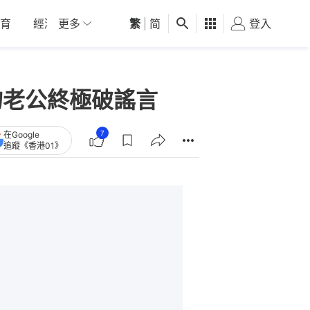
育
經濟
更多
01深圳
繁
觀點
|
简
健康
好食玩飛
登入
女
吻老公終極破謠言
7
在Google
追蹤《香港01》