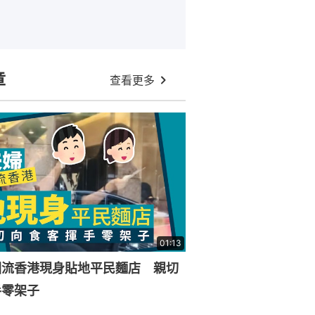
章
查看更多
01:13
回流香港現身貼地平民麵店 親切
手零架子