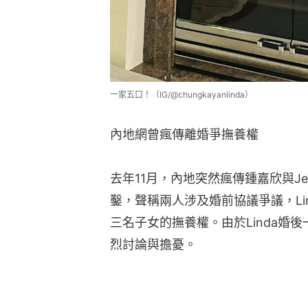
一家五口！（IG/@chungkayanlinda）
內地網曾瘋傳離婚爭撫養權
去年11月，內地突然瘋傳鍾嘉欣與J
鑿，聲稱兩人涉及婚前協議爭議，Li
三名子女的撫養權。由於Linda婚
烈討論與擔憂。