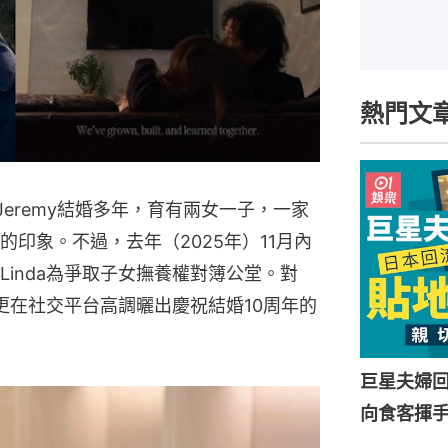
熱門文
夫Jeremy結婚多年，育有兩女一子，一家
印象。不過，去年（2025年）11月內
inda為爭取子女撫養權對簿公堂。對
她更在社交平台高調曬出慶祝結婚10周年的
巨星夫婦
向食客揮