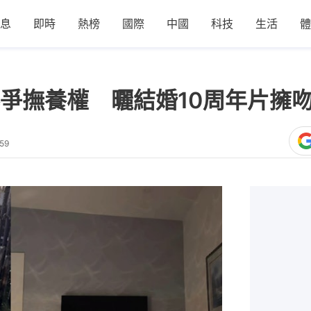
息
即時
熱榜
國際
中國
科技
生活
體
爭撫養權 曬結婚10周年片擁
59