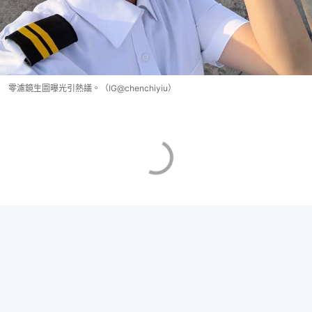
零濾鏡生圖曝光引熱議。（IG@chenchiyiu）