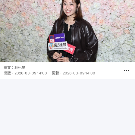
撰文：
林迅景
出版：
2026-03-09 14:00
更新：
2026-03-09 14:00