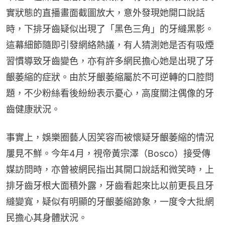
實狀態的直播畫面截圖放大，意外發現她開口說話
時，下排牙齒疑似出現了「黑色三角」的牙縫黑影。
這幕細節隨即引發網絡熱議，有人猜測她是否有吸煙
習慣導致牙齒變色，亦有許多網民擔心她是出現了牙
齦萎縮的症狀。由於牙齦萎縮屬於不可逆轉的口腔問
題，不少粉絲看後紛紛表示憂心，高度關注偶像的牙
齒健康狀況。
事實上，娛樂圈藝人因笑容而被懷疑牙齦萎縮的情況
屢見不鮮。今年4月，視帝黃宗澤（Bosco）接受傳
媒訪問時，亦曾被網民指出其開口說話和微笑時，上
排牙齒牙根大面積外露，牙齒看起來比以前更長且牙
縫變寬，疑似有明顯的牙齦萎縮跡象，一度令大批網
民擔心其身體狀況。