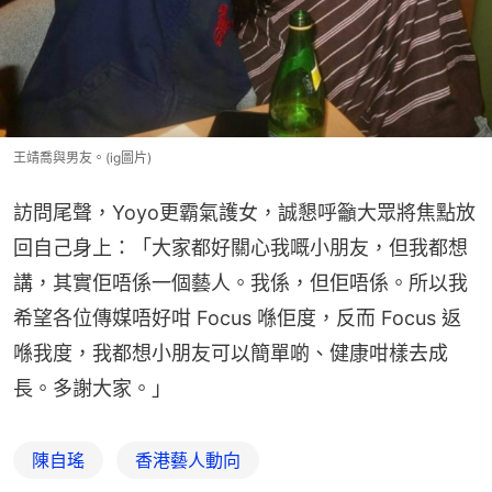
王靖喬與男友。(ig圖片)
訪問尾聲，Yoyo更霸氣護女，誠懇呼籲大眾將焦點放
回自己身上：「大家都好關心我嘅小朋友，但我都想
講，其實佢唔係一個藝人。我係，但佢唔係。所以我
希望各位傳媒唔好咁 Focus 喺佢度，反而 Focus 返
喺我度，我都想小朋友可以簡單啲、健康咁樣去成
長。多謝大家。」
陳自瑤
香港藝人動向