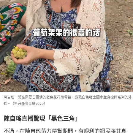
陳自瑤一襲充滿夏日風情的藍色花花吊帶裙，頭戴白色喱士圍巾並身披同系列的外
套。（抖音@陳自瑤yoyo）
陳自瑤直播驚現「黑色三角」
不過，在陳自瑤落力帶貨期間，有眼利的網民將其真