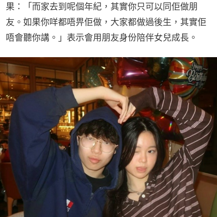
果：「而家去到呢個年紀，其實你只可以同佢做朋
友。如果你咩都唔畀佢做，大家都做過後生，其實佢
唔會聽你講。」表示會用朋友身份陪伴女兒成長。