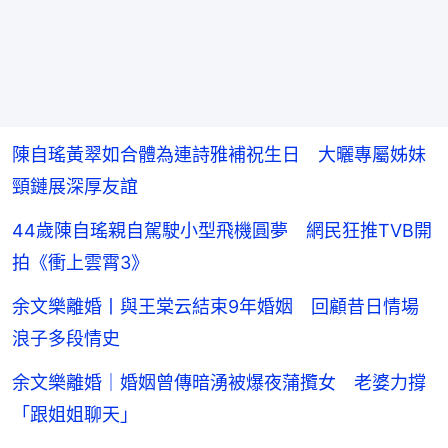
陳自瑤黃翠如合體為連詩雅補祝生日 大曬專屬姊妹
頸鏈展深厚友誼
44歲陳自瑤親自駕駛小型飛機圓夢 網民狂推TVB開
拍《衝上雲霄3》
余文樂離婚丨與王棠云結束9年婚姻 回顧昔日情場
浪子多段情史
余文樂離婚｜婚姻曾傳暗湧被爆夜蒲攬女 老婆力撐
「跟姐姐聊天」