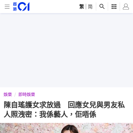
繁
|
简
娛樂
即時娛樂
陳自瑤護女求放過 回應女兒與男友私
人照洩密：我係藝人，佢唔係