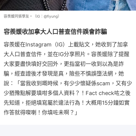
容羨媛同張學友。（IG：@fiyung）
容羨媛收加拿大人口普查信件誤會詐騙
容羨媛在Instagram（IG）上載貼文，她收到了加拿
大人口普查信件，並在IG分享照片。容羨媛除了提醒
大家要盡快填好交回外，更指當初一收到以為是詐
騙，經查證後才發現是真，險些不慎誤墮法網，她
說：「當我收到嘅時候，有少少懷疑係scam，又有少
少猶豫點解要填咁多個人資料？！Fact check咗之後
先知道，拒絕填寫屬於違法行為！大概用15分鐘如實
作答就得㗎喇！你填咗未啊？」