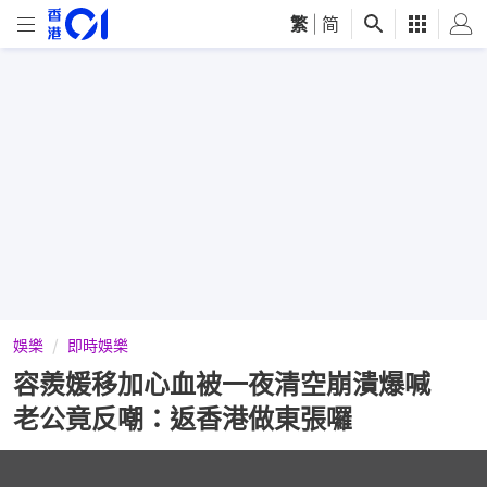
繁
|
简
娛樂
即時娛樂
容羨媛移加心血被一夜清空崩潰爆喊
老公竟反嘲：返香港做東張囉