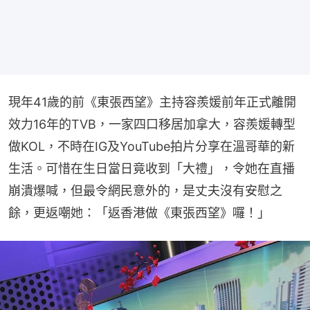
現年41歲的前《東張西望》主持容羨媛前年正式離開
效力16年的TVB，一家四口移居加拿大，容羨媛轉型
做KOL，不時在IG及YouTube拍片分享在溫哥華的新
生活。可惜在生日當日竟收到「大禮」，令她在直播
崩潰爆喊，但最令網民意外的，是丈夫沒有安慰之
餘，更返嘲她：「返香港做《東張西望》囉！」