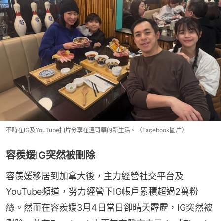
不時在IG及YouTube拍片分享在溫哥華的新生活。（Facebook圖片）
容羨媛IG突然被刪除
容羨媛移居到加拿大後，主力經營社交平台及
YouTube頻道，努力經營下IG帳戶累積超過2萬粉
絲。然而在容羨媛3月4日當日卻晴天霹靂，IG突然被