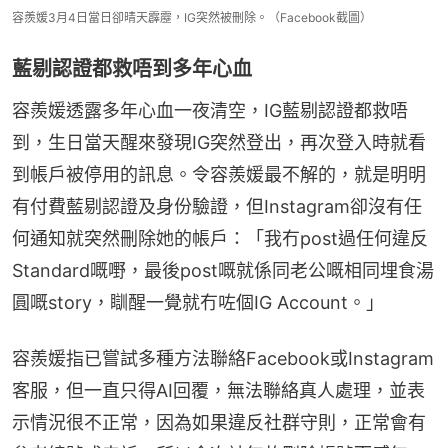
容羨媛3月4日當日卻晴天霹靂，IG突然被刪除。（Facebook截圖）
藍剔認證都救唔到多年心血
容羨媛透露多年心血一夜清空，IG藍剔認證都救唔
到，生日當天醒來發現IG突然登出，再次登入時就看
到帳戶被停用的訊息。令容羨媛最不解的，就是明明
有付費藍剔認證及身份驗證，但Instagram卻沒有任
何通知就突然刪除她的帳戶：「我冇post過任何違反
Standard嘅嘢，最後post嘅就係同老公嘅相同埋食湯
圓嘅story，瞓醒一覺就冇咗個IG Account。」
容羨媛指已嘗試多種方法聯絡Facebook或Instagram
客服，但一直只得AI回覆，無法聯絡真人處理，並表
示情況很不正常，因為如果違反社群守則，正常會有