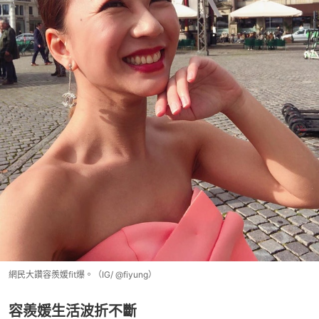
網民大讚容羨媛fit爆。（IG/ @fiyung）
容羨媛生活波折不斷