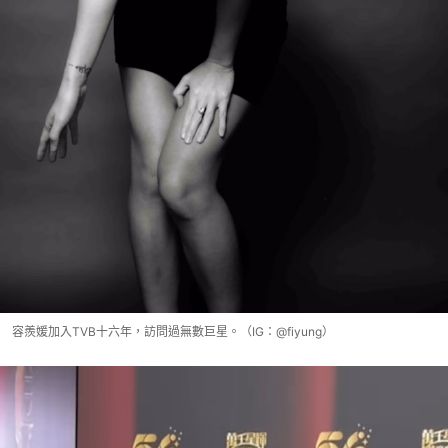
容羨媛加入TVB十六年，訪問過無數巨星。（IG：@fiyung）