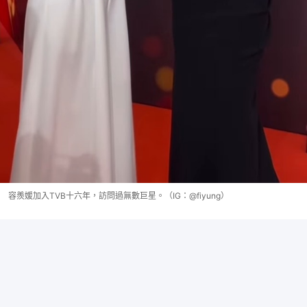
容羨媛加入TVB十六年，訪問過無數巨星。（IG：@fiyung）