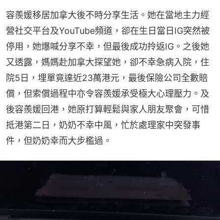
容羨媛移居加拿大後不時分享生活。她在當地主力經
營社交平台及YouTube頻道，卻在生日當日IG突然被
停用，她爆喊分享不幸，但最後成功拎返IG。之後她
又透露，媽媽赴加拿大探望她，卻不幸急病入院，住
院5日，埋單竟達近23萬港元，最後保險公司全數賠
償，但索償過程中亦令容羨媛承受極大心理壓力。及
後容羨媛回港，她原打算輕鬆與家人朋友聚會，可惜
抵港第二日，奶奶不幸中風，忙於處理家中突發事
件，但奶奶幸而大步檻過。