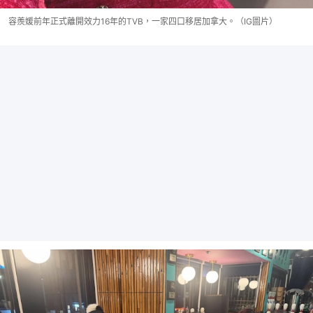
容羨媛前年正式離開效力16年的TVB，一家四口移居加拿大。（IG圖片）