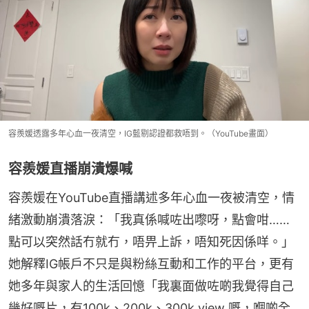
容羨媛透露多年心血一夜清空，IG藍剔認證都救唔到。（YouTube畫面）
容羨媛直播崩潰爆喊
容羨媛在YouTube直播講述多年心血一夜被清空，情
緒激動崩潰落淚：「我真係喊咗出嚟呀，點會咁……
點可以突然話冇就冇，唔畀上訴，唔知死因係咩。」
她解釋IG帳戶不只是與粉絲互動和工作的平台，更有
她多年與家人的生活回憶「我裏面做咗啲我覺得自己
幾好嘅片，有100k、200k、300k view 嘅，嗰啲全