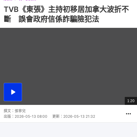
TVB《東張》主持初移居加拿大波折不
斷 誤會政府信係詐騙險犯法
播
放
1:20
總
影
共
片
時
撰文：
張寧兒
間
出版：
2026-05-13 08:00
更新：
2026-05-13 21:32