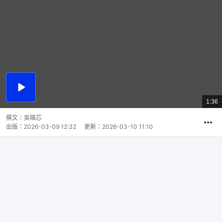
播
放
1:36
總
影
共
片
時
撰文：
吳順芯
間
出版：
2026-03-09 12:32
更新：
2026-03-10 11:10