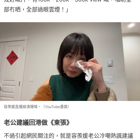
部冇晒，全部過眼雲煙！」
容羨媛直播崩潰爆喊。（YouTube畫面）
老公建議回港做《東張》
不過引起網民關注的，就是容羨媛老公冷嘲熱諷建議