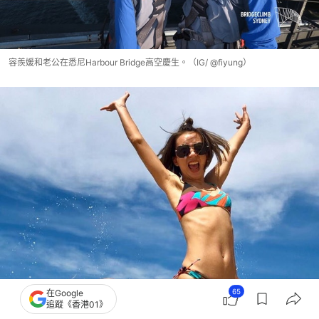
容羨媛和老公在悉尼Harbour Bridge高空慶生。（IG/ @fiyung）
65
在Google
追蹤《香港01》