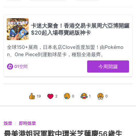
19
2
0
1
0
娛樂
即時娛樂
最美港姐冠軍歎中環米芝蓮慶56歲生