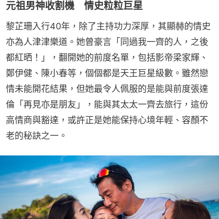
元祖男神收割機 情史粒粒巨星
黎芷珊入行40年，除了主持功力深厚，其顯赫的情史
亦為人津津樂道。她曾豪言「同過我一齊的人，之後
都紅晒！」，翻開她的前度名單，包括影帝梁家輝、
鄭伊健、陳小春等，個個都是天王巨星級數。雖然戀
情未能開花結果，但她最令人佩服的是能與前度張達
倫「再見亦是朋友」，能與其太太一齊去旅行，這份
高情商與豁達，或許正是她能保持心境年輕、容顏不
老的秘訣之一。