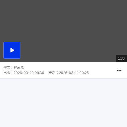
播
放
1:36
總
影
共
片
時
撰文：
程嵐風
間
出版：
2026-03-10 09:30
更新：
2026-03-11 00:25