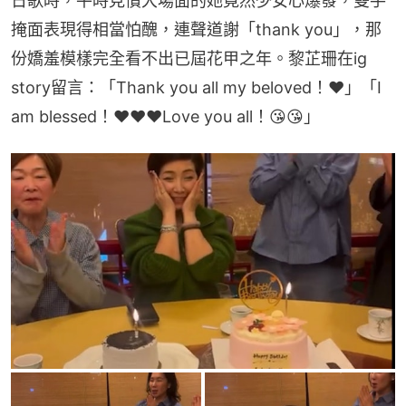
日歌時，平時見慣大場面的她竟然少女心爆發，雙手
掩面表現得相當怕醜，連聲道謝「thank you」，那
份嬌羞模樣完全看不出已屆花甲之年。黎芷珊在ig 
story留言：「Thank you all my beloved！❤️」「I 
am blessed！❤️❤️❤️Love you all！😘😘」