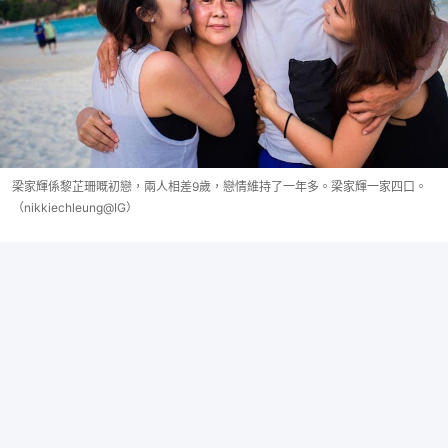
梁家輝係黎芷珊嘅初戀，兩人相差9歲，戀情維持了一年多。梁家輝一家四口。
（nikkiechleung@IG）