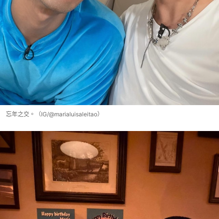
忘年之交。（IG/@marialuisaleitao）