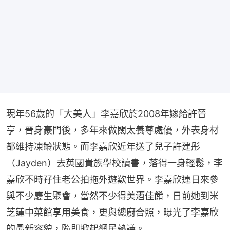
現年56歲的「大美人」李嘉欣於2008年嫁給許晉
亨，晉身豪門後，多年來做闊太養尊處優，外表身材
都維持凍齡狀態。而李嘉欣近年送了兒子許建彤 
（Jayden）去英國貴族學校讀書，落得一身輕鬆，李
嘉欣不時孖住老公拍拖外遊歎世界。李嘉欣連日來參
與不少慶生聚會，當然不少得美酒佳餚，日前她到米
芝蓮中菜館享用美食，更與總廚合照，曝光了李嘉欣
的最新容貌，隨即掀起網民熱議。