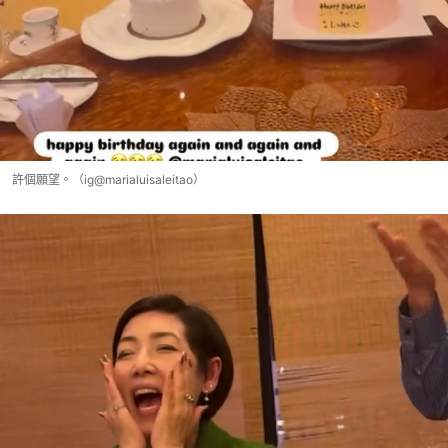
許個願望。（ig@marialuisaleitao）