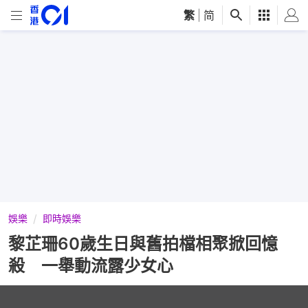
繁
|
简
娛樂
即時娛樂
黎芷珊60歲生日與舊拍檔相聚掀回憶
殺 一舉動流露少女心