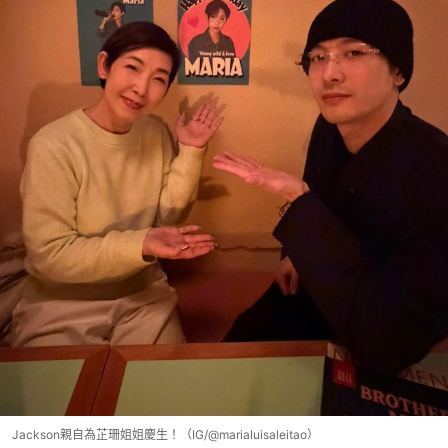
Jackson親自為芷珊姐姐慶生！（IG/@marialuisaleitao）