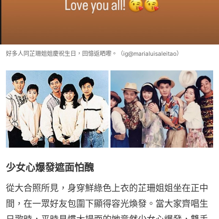
好多人同芷珊姐姐慶祝生日，回憶返晒嚟。（ig@marialuisaleitao）
少女心爆發遮面怕醜
從大合照所見，身穿鮮綠色上衣的芷珊姐姐坐在正中
間，在一眾好友包圍下顯得容光煥發。當大家齊唱生