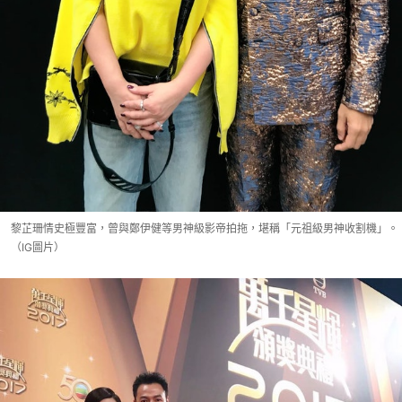
黎芷珊情史極豐富，曾與鄭伊健等男神級影帝拍拖，堪稱「元祖級男神收割機」。
（IG圖片）