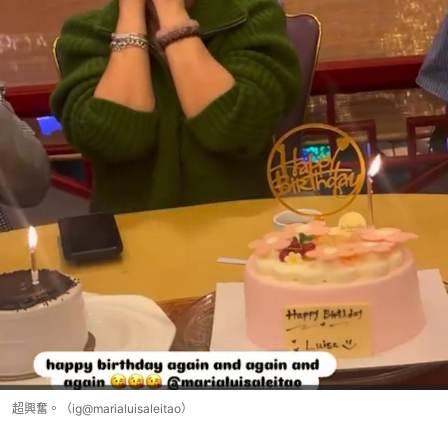
超興奮。（ig@marialuisaleitao）