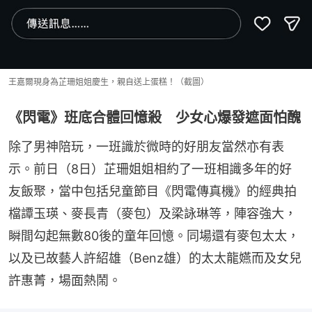
王嘉爾現身為芷珊姐姐慶生，親自送上蛋糕！（截圖）
《閃電》班底合體回憶殺 少女心爆發遮面怕醜
除了男神陪玩，一班識於微時的好朋友當然亦有表
示。前日（8日）芷珊姐姐相約了一班相識多年的好
友飯聚，當中包括兒童節目《閃電傳真機》的經典拍
檔譚玉瑛、麥長青（麥包）及梁詠琳等，陣容強大，
瞬間勾起無數80後的童年回憶。同場還有麥包太太，
以及已故藝人許紹雄（Benz雄）的太太龍嬿而及女兒
許惠菁，場面熱鬧。